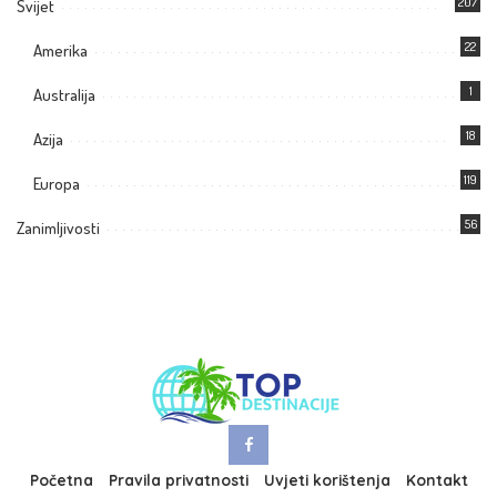
207
Svijet
22
Amerika
1
Australija
18
Azija
119
Europa
56
Zanimljivosti
Početna
Pravila privatnosti
Uvjeti korištenja
Kontakt