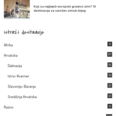
Koji su najljepši europski gradovi zimi? 10
destinacija za savršen zimski bijeg
Istraži destinacije
8
Afrika
271
Hrvatska
92
Dalmacija
56
Istra i Kvarner
22
Slavonija i Baranja
53
Središnja Hrvatska
14
Razno