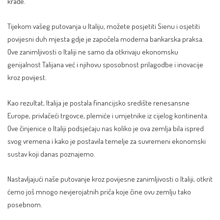
krađe.
Tijekom vašeg putovanja u Italiju, možete posjetiti Sienu i osjetiti
povijesni duh mjesta gdje je započela moderna bankarska praksa.
Ove zanimljivosti o Italiji ne samo da otkrivaju
ekonomsku
genijalnost Talijana
već i njihovu sposobnost prilagodbe i inovacije
kroz povijest.
Kao rezultat, Italija je postala financijsko središte renesansne
Europe, privlačeći trgovce, plemiće i umjetnike iz cijelog kontinenta.
Ove činjenice o Italiji podsjećaju nas koliko je ova zemlja bila ispred
svog vremena i kako je postavila temelje za suvremeni ekonomski
sustav koji danas poznajemo.
Nastavljajući naše putovanje kroz povijesne zanimljivosti o Italiji, otkrit
ćemo još mnogo nevjerojatnih priča koje čine ovu zemlju tako
posebnom.