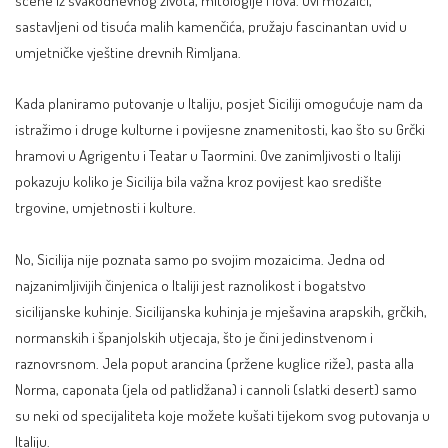
sastavljeni od tisuća malih kamenčića, pružaju fascinantan uvid u
umjetničke vještine drevnih Rimljana.
Kada planiramo putovanje u Italiju, posjet Siciliji omogućuje nam da
istražimo i druge kulturne i povijesne znamenitosti, kao što su
Grčki
hramovi u Agrigentu i Teatar u Taormini. Ove zanimljivosti o Italiji
pokazuju koliko je Sicilija bila važna kroz povijest kao središte
trgovine, umjetnosti i kulture.
No, Sicilija nije poznata samo po svojim mozaicima. Jedna od
najzanimljivijih činjenica o Italiji jest raznolikost i bogatstvo
sicilijanske kuhinje. Sicilijanska kuhinja je mješavina arapskih, grčkih,
normanskih i španjolskih utjecaja, što je čini jedinstvenom i
raznovrsnom. Jela poput arancina (pržene kuglice riže), pasta alla
Norma, caponata (jela od patlidžana) i cannoli (slatki desert) samo
su neki od specijaliteta koje možete kušati tijekom svog putovanja u
Italiju.