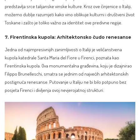
predstavlja srce talijanske vinske kulture. Kroz ove činjenice o Italiji,
možemo dublje razumjeti kako vino oblikuje kulturni i društveni život
Toskane i zašto je toliko važno za identitet ove predivne regije.
7. Firentinska kupola: Arhitektonsko čudo renesanse
Jedna od najimpresivnijih zanimljivosti o Italiji je veličanstvena
kupola katedrale Santa Maria del Fiore u Firenci, poznata kao
Firentinska kupola. Ova monumentalna građevina, koju je dizajnirao
Filippo Brunelleschi, smatra se jednim od najvećih arhitektonskih
postignuća renesanse. Putovanje u Italiju ne bi bilo potpuno bez
posjeta Firenci i divljenja ovoj nevjerojatnoj strukturi.