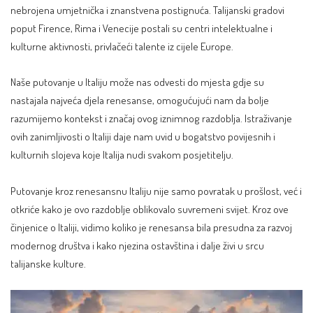
nebrojena umjetnička i znanstvena postignuća. Talijanski gradovi
poput Firence, Rima i Venecije postali su centri intelektualne i
kulturne aktivnosti, privlačeći talente iz cijele Europe.
Naše putovanje u Italiju može nas odvesti do mjesta gdje su
nastajala najveća djela renesanse, omogućujući nam da bolje
razumijemo kontekst i značaj ovog iznimnog razdoblja. Istraživanje
ovih zanimljivosti o Italiji daje nam uvid u bogatstvo povijesnih i
kulturnih slojeva koje Italija nudi svakom posjetitelju.
Putovanje kroz renesansnu Italiju nije samo povratak u prošlost, već i
otkriće kako je ovo razdoblje oblikovalo suvremeni svijet. Kroz ove
činjenice o Italiji, vidimo koliko je renesansa bila presudna za razvoj
modernog društva i kako njezina ostavština i dalje živi u srcu
talijanske kulture.