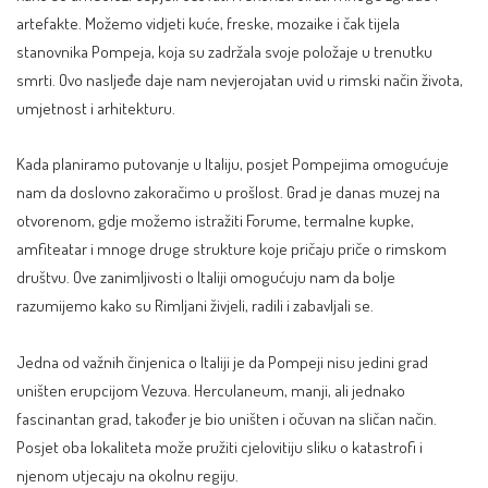
artefakte. Možemo vidjeti kuće, freske, mozaike i čak tijela
stanovnika Pompeja, koja su zadržala svoje položaje u trenutku
smrti. Ovo nasljeđe daje nam nevjerojatan uvid u rimski način života,
umjetnost i arhitekturu.
Kada planiramo putovanje u Italiju, posjet Pompejima omogućuje
nam da doslovno zakoračimo u prošlost. Grad je danas muzej na
otvorenom, gdje možemo istražiti Forume, termalne kupke,
amfiteatar i mnoge druge strukture koje pričaju priče o rimskom
društvu. Ove zanimljivosti o Italiji omogućuju nam da bolje
razumijemo kako su Rimljani živjeli, radili i zabavljali se.
Jedna od važnih činjenica o Italiji je da Pompeji nisu jedini grad
uništen erupcijom Vezuva. Herculaneum, manji, ali jednako
fascinantan grad, također je bio uništen i očuvan na sličan način.
Posjet oba lokaliteta može pružiti cjelovitiju sliku o katastrofi i
njenom utjecaju na okolnu regiju.