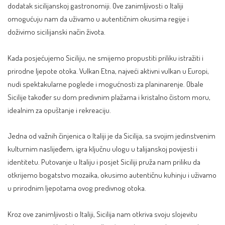
dodatak sicilijanskoj gastronomiji. Ove zanimljivosti o Italiji
omogućuju nam da uživamo u autentičnim okusima regije i
doživimo sicilijanski način života.
Kada posjećujemo Siciliju, ne smijemo propustiti priliku istražiti i
prirodne ljepote otoka. Vulkan Etna, najveći aktivni vulkan u Europi,
nudi spektakularne poglede i mogućnosti za planinarenje. Obale
Sicilije također su dom predivnim plažama i kristalno čistom moru,
idealnim za opuštanje i rekreaciju.
Jedna od važnih činjenica o Italiji je da Sicilija, sa svojim jedinstvenim
kulturnim naslijeđem, igra ključnu ulogu u talijanskoj povijesti i
identitetu. Putovanje u Italiju i posjet Siciliji pruža nam priliku da
otkrijemo bogatstvo mozaika, okusimo autentičnu kuhinju i uživamo
u prirodnim ljepotama ovog predivnog otoka.
Kroz ove zanimljivosti o Italiji, Sicilija nam otkriva svoju slojevitu