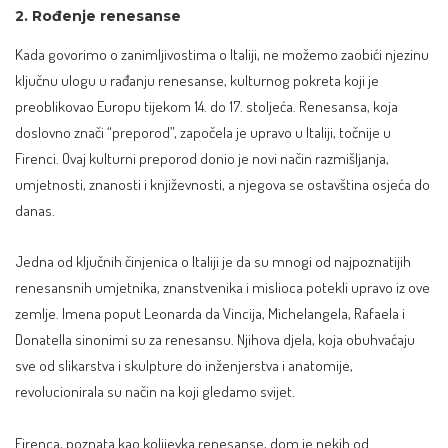
2. Rođenje renesanse
Kada govorimo o zanimljivostima o Italiji, ne možemo zaobići njezinu
ključnu ulogu u rađanju renesanse, kulturnog pokreta koji je
preoblikovao Europu tijekom 14. do 17. stoljeća. Renesansa, koja
doslovno znači “preporod”, započela je upravo u Italiji, točnije u
Firenci. Ovaj kulturni preporod donio je novi način razmišljanja,
umjetnosti, znanosti i književnosti, a njegova se ostavština osjeća do
danas.
Jedna od ključnih činjenica o Italiji je da su mnogi od najpoznatijih
renesansnih umjetnika, znanstvenika i mislioca potekli upravo iz ove
zemlje. Imena poput Leonarda da Vincija, Michelangela, Rafaela i
Donatella sinonimi su za renesansu. Njihova djela, koja obuhvaćaju
sve od slikarstva i skulpture do inženjerstva i anatomije,
revolucionirala su način na koji gledamo svijet.
Firenca, poznata kao kolijevka renesanse, dom je nekih od