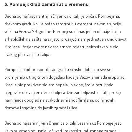
5. Pompeji: Grad zamrznut u vremenu
Jedna od najfascinantnijih činjenica o Italiji je priča o Pompejima,
drevnom gradu koji je ostao zamrznut u vremenu nakon erupcije
vulkana Vezuva 79. godine.
Pompeji
su danas jedan od najvažnijih
arheoloških nalazišta na svijetu, pružajući nam jedinstven uvid u život
Rimljana. Posjet ovom nevjerojatnom mjestu neizostavan je dio
svakog putovanja u Italiju.
Pompeji su bili prosperitetan grad u rimsko doba, no sve se
promijenilo u tragičnom događaju kada je Vezuv iznenada eruptirao.
Grad je bio prekriven slojem pepela i plavine, što je rezultiralo
njegovim očuvanjem kroz stoljeća. Ove zanimljivosti o Italiji pružaju
nam rijedak pogled na svakodnevni život Rimljana, od njihovih
domova i trgovina do javnih zgrada i ulica.
Jedna od najzanimljivijih činjenica o Italiji vezanih uz Pompeje jest
kako su arheolozi uspjeli očuvati i rekonstruirati mnoge zgrade i