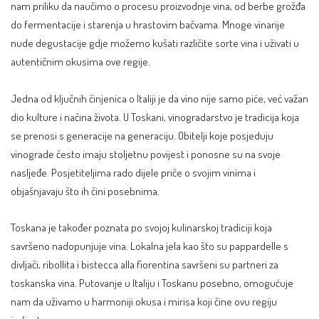
nam priliku da naučimo o procesu proizvodnje vina, od berbe grožđa
do fermentacije i starenja u hrastovim bačvama. Mnoge vinarije
nude degustacije gdje možemo kušati različite sorte vina i uživati u
autentičnim okusima ove regije.
Jedna od ključnih činjenica o Italiji je da vino nije samo piće, već važan
dio kulture i načina života. U Toskani, vinogradarstvo je tradicija koja
se prenosi s generacije na generaciju. Obitelji koje posjeduju
vinograde često imaju stoljetnu povijest i ponosne su na svoje
nasljeđe. Posjetiteljima rado dijele priče o svojim vinima i
objašnjavaju što ih čini posebnima.
Toskana je također poznata po svojoj kulinarskoj tradiciji koja
savršeno nadopunjuje vina. Lokalna jela kao što su pappardelle s
divljači, ribollita i bistecca alla fiorentina savršeni su partneri za
toskanska vina. Putovanje u Italiju i Toskanu posebno, omogućuje
nam da uživamo u harmoniji okusa i mirisa koji čine ovu regiju