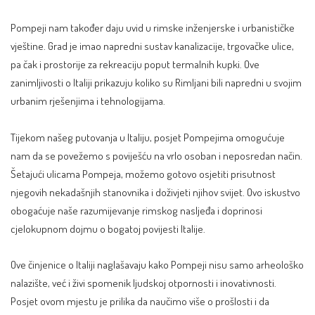
Pompeji nam također daju uvid u rimske inženjerske i urbanističke
vještine. Grad je imao napredni sustav kanalizacije, trgovačke ulice,
pa čak i prostorije za rekreaciju poput termalnih kupki. Ove
zanimljivosti o Italiji prikazuju koliko su Rimljani bili napredni u svojim
urbanim rješenjima i tehnologijama.
Tijekom našeg putovanja u Italiju, posjet Pompejima omogućuje
nam da se povežemo s poviješću na vrlo osoban i neposredan način.
Šetajući ulicama Pompeja, možemo gotovo osjetiti prisutnost
njegovih nekadašnjih stanovnika i doživjeti njihov svijet. Ovo iskustvo
obogaćuje naše razumijevanje rimskog nasljeđa i doprinosi
cjelokupnom dojmu o bogatoj povijesti Italije.
Ove činjenice o Italiji naglašavaju kako Pompeji nisu samo arheološko
nalazište, već i živi spomenik ljudskoj otpornosti i inovativnosti.
Posjet ovom mjestu je prilika da naučimo više o prošlosti i da