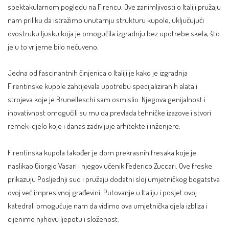
spektakularnom pogledu na Firencu. Ove zanimljivosti o Italiji pružaju
nam priliku da istražimo unutarnju strukturu kupole, uključujući
dvostruku ljusku koja je omogućila izgradnju bez upotrebe skela, što
je u to vrijeme bilo nečuveno.
Jedna od fascinantnih činjenica o Italiji je kako je izgradnja
Firentinske kupole zahtijevala upotrebu specijaliziranih alata i
strojeva koje je Brunelleschi sam osmislio. Njegova genijalnost i
inovativnost omogućili su mu da prevlada tehničke izazove i stvori
remek-djelo koje i danas zadivljuje arhitekte i inženjere.
Firentinska kupola također je dom prekrasnih fresaka koje je
naslikao Giorgio Vasari i njegov učenik Federico Zuccari. Ove freske
prikazuju Posljednji sud i pružaju dodatni sloj umjetničkog bogatstva
ovoj već impresivnoj građevini. Putovanje u Italiju i posjet ovoj
katedrali omogućuje nam da vidimo ova umjetnička djela izbliza i
cijenimo njihovu ljepotu i složenost.