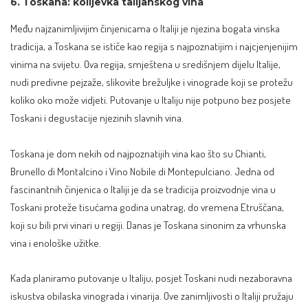
6. Toskana: kolijevka talijanskog vina
Među najzanimljivijim činjenicama o Italiji je njezina bogata vinska
tradicija, a
Toskana
se ističe kao regija s najpoznatijim i najcjenjenijim
vinima na svijetu. Ova regija, smještena u središnjem dijelu Italije,
nudi predivne pejzaže, slikovite brežuljke i vinograde koji se protežu
koliko oko može vidjeti. Putovanje u Italiju nije potpuno bez posjete
Toskani i degustacije njezinih slavnih vina.
Toskana je dom nekih od najpoznatijih vina kao što su Chianti,
Brunello di Montalcino i Vino Nobile di Montepulciano. Jedna od
fascinantnih činjenica o Italiji je da se tradicija proizvodnje vina u
Toskani proteže tisućama godina unatrag, do vremena Etruščana,
koji su bili prvi vinari u regiji. Danas je Toskana sinonim za vrhunska
vina i enološke užitke.
Kada planiramo putovanje u Italiju, posjet Toskani nudi nezaboravna
iskustva obilaska vinograda i vinarija. Ove zanimljivosti o Italiji pružaju