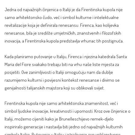
Jedna od najvažnijih činjenica o Italiji je da Firentinska kupola nije
samo arhitektonsko čudo, već i simbol kulturne i intelektualne
revitalizacije koja je definirala renesansu. Firenca, kao kolijevka
renesanse, bila je središte umjetničkih, znanstvenih i filozofskih
inovacija, a Firentinska kupola predstavlja vrhunac tih postignuća.
Kada planiramo putovanje u Italiju, Firenca i njezina katedrala Santa
Maria del Fiore svakako trebaju biti na vrhu naše liste mjesta za
posjetiti. Ove zanimljivosti o Italiji omogućuju nam da dublje
razumijemo kulturni i povijesni kontekst renesanse i divimo se
genijalnosti talijanskih majstora koji su oblikovali svijet.
Firentinska kupola nije samo arhitektonska znamenitost, već i
simbol ljudske inovacije, kreativnosti i upornosti. Kroz ove činjenice o
Italiji, možemo cijeniti kako je Brunelleschijevo remek-djelo
inspiriralo generacije i nastavlja biti jedno od najvažnijih kulturnih
simbola Italije. Putovanje u Italiju i istraživanje ove veličanstvene