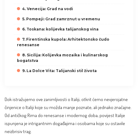
4. Venecija: Grad na vodi
5. Pompeji: Grad zamrznut u vremenu
6. Toskana: kolijevka talijanskog vina
7. Firentinska kupola: Arhitektonsko čudo
renesanse
8. Sicilija: Kolijevka mozaika i kulinarskog
bogatstva
9. La Dolce Vita: Talijanski stil života
Dok istražujemo ove zanimljivosti o Italiji, otkrit ćemo nevjerojatne
činjenice o Italiji koje su možda manje poznate, ali jednako značajne.
Od antičkog Rima do renesanse i modernog doba, povijest Italije
ispunjena je intrigantnim događajima i osobama koje su ostavile
neizbrisiv trag.