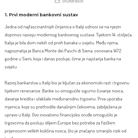
Shutterstock
1. Prvi moderni bankovni sustav
Jedna od najfascinantnijih činjenica o Italiji odnosi se na njezin
doprinos razvoju modernog bankovnog sustava. Tijekom 14. stoljeća,
Italija je bila dom nekih od prvih banaka u svijetu. Među njima,
najpoznatija je Banca Monte dei Paschi di Siena, osnovana 1472.
godine u Sieni, koja i danas posluje, čime je najstarija banka na
svijetu.
Razvoj bankarstva u Italiji bio je ključan za ekonomski rast i trgovinu
tijekom renesanse. Banke su omogućile sigurno čuvanje novca,
davanje kredita i olakšale međunarodnu trgovinu. Prva uporaba
mjenica, koje su prethodile današnjim čekovima, zabilježena je
upravo u Italiji. Ovo inovativno financijsko oruđe omogućilo je
trgovcima da posluju diljem Europe bez potrebe za fizičkim
prijenosom velikih količina novca, što je značajno smanjilo rizik od