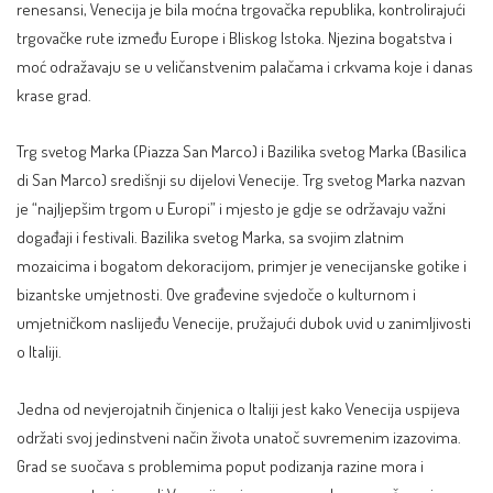
renesansi, Venecija je bila moćna trgovačka republika, kontrolirajući
trgovačke rute između Europe i Bliskog Istoka. Njezina bogatstva i
moć odražavaju se u veličanstvenim palačama i crkvama koje i danas
krase grad.
Trg svetog Marka (Piazza San Marco) i Bazilika svetog Marka (Basilica
di San Marco) središnji su dijelovi Venecije. Trg svetog Marka nazvan
je “najljepšim trgom u Europi” i mjesto je gdje se održavaju važni
događaji i festivali. Bazilika svetog Marka, sa svojim zlatnim
mozaicima i bogatom dekoracijom, primjer je venecijanske gotike i
bizantske umjetnosti. Ove građevine svjedoče o kulturnom i
umjetničkom naslijeđu Venecije, pružajući dubok uvid u zanimljivosti
o Italiji.
Jedna od nevjerojatnih činjenica o Italiji jest kako Venecija uspijeva
održati svoj jedinstveni način života unatoč suvremenim izazovima.
Grad se suočava s problemima poput podizanja razine mora i