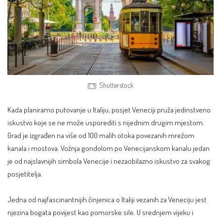
Shutterstock
Kada planiramo putovanje u Italiju, posjet Veneciji pruža jedinstveno
iskustvo koje se ne može usporediti s nijednim drugim mjestom.
Grad je izgrađen na više od 100 malih otoka povezanih mrežom
kanala i mostova. Vožnja gondolom po Venecijanskom kanalu jedan
je od najslavnijih simbola Venecije i nezaobilazno iskustvo za svakog
posjetitelja.
Jedna od najfascinantnijih činjenica o Italiji vezanih za Veneciju jest
njezina bogata povijest kao pomorske sile. U srednjem vijeku i