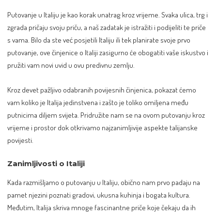
Putovanje u Italiju je kao korak unatrag kroz vrijeme. Svaka ulica, trg i
zgrada pričaju svoju priču, a naš zadatak je istražiti i podijeliti te priče
s vama. Bilo da ste već posjetili Italiju ili tek planirate svoje prvo
putovanje, ove činjenice o Italiji zasigurno će obogatiti vaše iskustvo i
pružiti vam novi uvid u ovu predivnu zemlju.
Kroz devet pažljivo odabranih povijesnih činjenica, pokazat ćemo
vam koliko je Italija jedinstvena i zašto je toliko omiljena među
putnicima diljem svijeta. Pridružite nam se na ovom putovanju kroz
vrijeme i prostor dok otkrivamo najzanimljivije aspekte talijanske
povijesti.
Zanimljivosti o Italiji
Kada razmišljamo o putovanju u Italiju, obično nam prvo padaju na
pamet njezini poznati gradovi, ukusna kuhinja i bogata kultura.
Međutim, Italija skriva mnoge fascinantne priče koje čekaju da ih