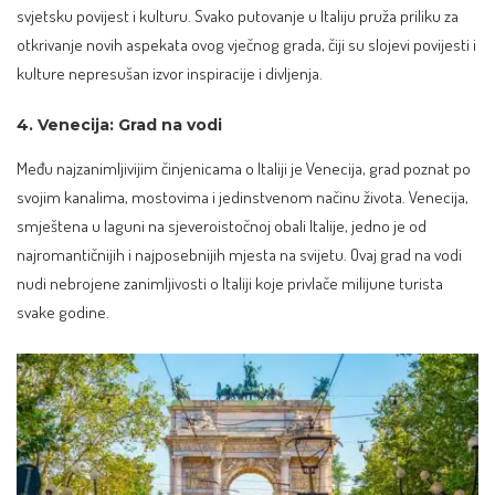
svjetsku povijest i kulturu. Svako putovanje u Italiju pruža priliku za
otkrivanje novih aspekata ovog vječnog grada, čiji su slojevi povijesti i
kulture nepresušan izvor inspiracije i divljenja.
4. Venecija: Grad na vodi
Među najzanimljivijim činjenicama o Italiji je Venecija, grad poznat po
svojim kanalima, mostovima i jedinstvenom načinu života. Venecija,
smještena u laguni na sjeveroistočnoj obali Italije, jedno je od
najromantičnijih i najposebnijih mjesta na svijetu. Ovaj grad na vodi
nudi nebrojene zanimljivosti o Italiji koje privlače milijune turista
svake godine.