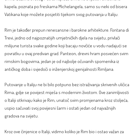
kapela, poznata po freskama Michelangela, samo su neki od bisera
Vatikana koje možete posjetiti tijekom svog putovanja u Italiju.
Rim je također prepun renesansne i barokne arhitekture. Fontana di
Trevi, jedno od najpoznatijih umjetničkih djela na svijetu, privlači
milijune turista svake godine koji bacaju novčiće u vodu nadajući se
povratku u ovaj predivan grad. Panteon, drevni hram posvećen svim
rimskim bogovima, jedan je od najbolje očuvanih spomenika iz
antičkog doba i svjedoči o inženjerskoj genijalnosti Rimljana.
Putovanje u Italiju ne bi bilo potpuno bez istraživanja skrivenih uličica
Rima, gdje se povijest miješa s modernim životom. Ove zanimljivosti
o Italiji otkrivaju kako je Rim, unatoč svim promjenama kroz stoljeća,
uspio sačuvati svoj povijesni šarm i ostati jedan od najvažnijih
gradova na svijetu.
Kroz ove činjenice o Italiji, vidimo koliko je Rim bio i ostao važan za