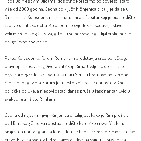
Hodajući njegovim ulicama, doslovno koračamo po povijesti staroj
više od 2000 godina. Jedna od ključnih činjenica o Italiji je da se u
Rimu nalazi Koloseum, monumentalni amfiteatar koji je bio središte
zabave u antičko doba. Koloseum je svjedok nekadašnje slave i
veličine Rimskog Carstva, gdje su se održavale gladijatorske borbe i
druge javne spektakle.
Pored Koloseuma, Forum Romanum predstavlja srce političkog,
pravnog i društvenog života antičkog Rima. Ovdje su se nalazile
najvažnije zgrade carstva, uključujući Senat i hramove posvećene
rimskim bogovima. Forum je mjesto gdje su se donosile važne
političke odluke, a njegovi ostaci danas pružaju fascinantan uvid u
svakodnevni život Rimljana.
Jedna od najzanimljivijih činjenica o Italiji jest kako je Rim preživio
pad Rimskog Carstva i postao središte katoličke crkve.
Vatikan
,
smješten unutar granica Rima, dom je Pape i središte Rimokatoličke
crkve. Bazilika svetog Petra, najveća crkva na svijetu, i Sikstinska