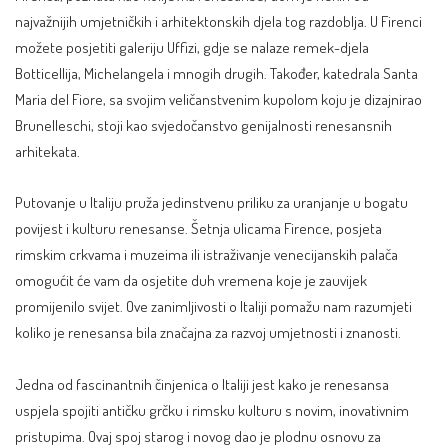
najvažnijih umjetničkih i arhitektonskih djela tog razdoblja. U Firenci
možete posjetiti galeriju Uffizi, gdje se nalaze remek-djela
Botticellija, Michelangela i mnogih drugih. Također, katedrala Santa
Maria del Fiore, sa svojim veličanstvenim kupolom koju je dizajnirao
Brunelleschi, stoji kao svjedočanstvo genijalnosti renesansnih
arhitekata.
Putovanje u Italiju pruža jedinstvenu priliku za uranjanje u bogatu
povijest i kulturu renesanse. Šetnja ulicama Firence, posjeta
rimskim crkvama i muzeima ili istraživanje venecijanskih palača
omogućit će vam da osjetite duh vremena koje je zauvijek
promijenilo svijet. Ove zanimljivosti o Italiji pomažu nam razumjeti
koliko je renesansa bila značajna za razvoj umjetnosti i znanosti.
Jedna od fascinantnih činjenica o Italiji jest kako je renesansa
uspjela spojiti antičku grčku i rimsku kulturu s novim, inovativnim
pristupima. Ovaj spoj starog i novog dao je plodnu osnovu za