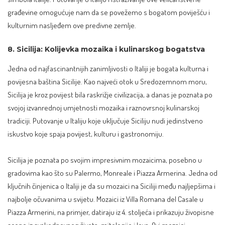
građevine omogućuje nam da se povežemo s bogatom poviješću i
kulturnim nasljeđem ove predivne zemlje.
8. Sicilija: Kolijevka mozaika i kulinarskog bogatstva
Jedna od najfascinantnijih zanimljivosti o Italiji je bogata kulturna i
povijesna baština Sicilije. Kao najveći otok u Sredozemnom moru,
Sicilija
je kroz povijest bila raskrižje civilizacija, a danas je poznata po
svojoj izvanrednoj umjetnosti mozaika i raznovrsnoj kulinarskoj
tradiciji. Putovanje u Italiju koje uključuje Siciliju nudi jedinstveno
iskustvo koje spaja povijest, kulturu i gastronomiju.
Sicilija je poznata po svojim impresivnim mozaicima, posebno u
gradovima kao što su Palermo, Monreale i Piazza Armerina. Jedna od
ključnih činjenica o Italiji je da su mozaici na Siciliji među najljepšima i
najbolje očuvanima u svijetu. Mozaici iz Villa Romana del Casale u
Piazza Armerini, na primjer, datiraju iz 4. stoljeća i prikazuju živopisne
scene iz svakodnevnog života, mitologije i lova. Ovi mozaici,