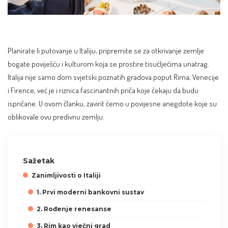
Planirate li putovanje u Italiju, pripremite se za otkrivanje zemlje
bogate poviješću i kulturom koja se prostire tisućljećima unatrag.
Italija nije samo dom svjetski poznatih gradova poput Rima, Venecije
i Firence, već je i riznica fascinantnih priča koje čekaju da budu
ispričane. U ovom članku, zavirit ćemo u povijesne anegdote koje su
oblikovale ovu predivnu zemlju.
Sažetak
Zanimljivosti o Italiji
1. Prvi moderni bankovni sustav
2. Rođenje renesanse
3. Rim kao vječni grad