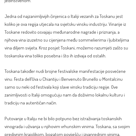
jedinstvenom.
Jedna od najzanimljivijih činjenica o Italiji vezanih za Toskanu jest
koliko je ova regija utjecala na svjetsku vinsku industriju. Vinarije iz
Toskane redovito osvajaju međunarodne nagrade i priznanja, a
njihova vina izuzetno su cijenjena među sommelierima i ljubiteljima
vina diljem svijeta. Kroz posjet Toskani, možemo razumjeti zašto su
toskanska vina toliko posebna i što ih izdvaja od ostalih.
Toskana također nudi brojne festivalske manifestacije posvećene
vinu. Festa dell’Uva u Chiantiju i Benvenuto Brunello u Montalcinu
samo su neki od festivala koji slave vinsku tradiciju regije. Ove
zanimljivosti o Italiji omogućuju nam da doživimo lokalnu kulturu i
tradiciju na autentičan način.
Putovanje u Italiju ne bi bilo potpuno bez istraživanja toskanskih
vinograda i uživanja u njihovim vrhunskim vinima. Toskana, sa svojim
predivnim krajolikom, bogatom poviješću i izvanrednim vinima,