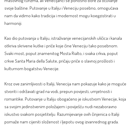
masovnog turizma, ali Venecijanci se ponosno bore za očuvanje
svoje baštine. Putovanje u Italiju i Veneciju posebno, omogućava
nam da vidimo kako tradicija i modernost mogu koegzistirati u
harmoniji.
Kao dio putovanja u Italiju, istraživanje venecijanskih uličica i kanala
otkriva skrivene kutke i priče koje čine Veneciju tako posebnom.
Svaki most, poput znamenitog Mosta Rialto, i svaka crkva, poput
crkve Santa Maria della Salute, pričaju priče o slavnoj prošlosti i
kulturnom bogatstvu Venecije.
Kroz ove zanimljivosti o Italiji, Venecija nam pokazuje kako je moguće
stvoriti i održavati grad na vodi, prepun povijesti, umjetnosti i
romantike. Putovanje u Italiju obogaćeno je iskustvom Venecije, koja
sa svojim jedinstvenim položajem i poviješću nudi nezaboravno
iskustvo svakom posjetitelju. Razumijevanje ovih činjenica o Italiji
pomaže nam cijeniti složenost i ljepotu ovog izvanrednog grada.