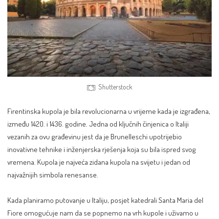
Shutterstock
Firentinska kupola je bila revolucionarna u vrijeme kada je izgrađena,
između 1420. i 1436. godine. Jedna od ključnih činjenica o Italiji
vezanih za ovu građevinu jest da je Brunelleschi upotrijebio
inovativne tehnike i inženjerska rješenja koja su bila ispred svog
vremena. Kupola je najveća zidana kupola na svijetu i jedan od
najvažnijih simbola renesanse.
Kada planiramo putovanje u Italiju, posjet katedrali Santa Maria del
Fiore omogućuje nam da se popnemo na vrh kupole i uživamo u