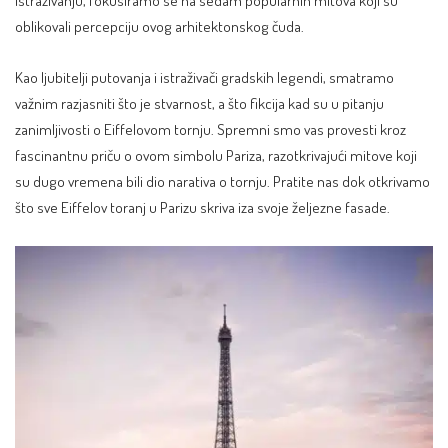
oblikovali percepciju ovog arhitektonskog čuda.
Kao ljubitelji putovanja i istraživači gradskih legendi, smatramo
važnim razjasniti što je stvarnost, a što fikcija kad su u pitanju
zanimljivosti o Eiffelovom tornju. Spremni smo vas provesti kroz
fascinantnu priču o ovom simbolu Pariza, razotkrivajući mitove koji
su dugo vremena bili dio narativa o tornju. Pratite nas dok otkrivamo
što sve Eiffelov toranj u Parizu skriva iza svoje željezne fasade.