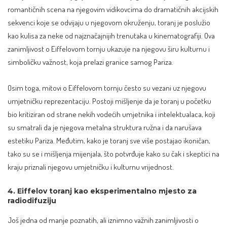
romantičnih scena na njegovim vidikovcima do dramatičnih akcijskih
sekvenci koje se odvijaju u njegovom okruženju, toranj je poslužio
kao kulisa za neke od najznačajnijih trenutaka u kinematografiji. Ova
zanimljivost o Eiffelovom tornju ukazuje na njegovu širu kulturnu i
simboličku važnost, koja prelazi granice samog Pariza.
Osim toga, mitovi o Eiffelovom tornju često su vezani uz njegovu
umjetničku reprezentaciju. Postoji mišljenje da je toranj u početku
bio kritiziran od strane nekih vodećih umjetnika i intelektualaca, koji
su smatrali da je
njegova metalna struktura
ružna i da narušava
estetiku Pariza. Međutim, kako je toranj sve više postajao ikoničan,
tako su se i mišljenja mijenjala, što potvrđuje kako su čak i skeptici na
kraju priznali njegovu umjetničku i kulturnu vrijednost.
4. Eiffelov toranj kao eksperimentalno mjesto za
radiodifuziju
Još jedna od manje poznatih, ali iznimno važnih zanimljivosti o