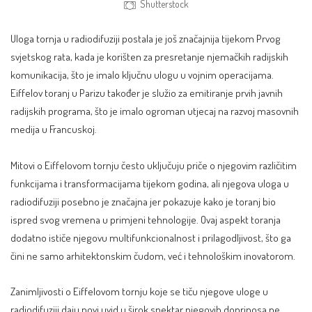
Shutterstock
Uloga tornja u radiodifuziji postala je još značajnija tijekom Prvog
svjetskog rata, kada je korišten za presretanje njemačkih radijskih
komunikacija, što je imalo ključnu ulogu u vojnim operacijama.
Eiffelov toranj u Parizu također je služio za emitiranje prvih javnih
radijskih programa, što je imalo ogroman utjecaj na razvoj masovnih
medija u Francuskoj.
Mitovi o Eiffelovom tornju često uključuju priče o njegovim različitim
funkcijama i transformacijama tijekom godina, ali njegova uloga u
radiodifuziji posebno je značajna jer pokazuje kako je toranj bio
ispred svog vremena u primjeni tehnologije. Ovaj aspekt toranja
dodatno ističe njegovu multifunkcionalnost i prilagodljivost, što ga
čini ne samo arhitektonskim čudom, već i tehnološkim inovatorom.
Zanimljivosti o Eiffelovom tornju koje se tiču njegove uloge u
radiodifuziji daju novi uvid u širok spektar njegovih doprinosa ne