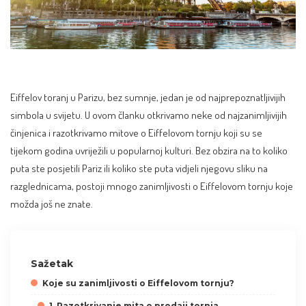
Eiffelov toranj u Parizu, bez sumnje, jedan je od najprepoznatljivijih
simbola u svijetu. U ovom članku otkrivamo neke od najzanimljivijih
činjenica i razotkrivamo mitove o Eiffelovom tornju koji su se
tijekom godina uvriježili u popularnoj kulturi. Bez obzira na to koliko
puta ste posjetili Pariz ili koliko ste puta vidjeli njegovu sliku na
razglednicama, postoji mnogo zanimljivosti o Eiffelovom tornju koje
možda još ne znate.
Sažetak
Koje su zanimljivosti o Eiffelovom tornju?
1. Razotkrivanje mita o prodaji tornja