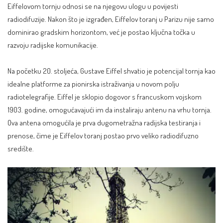
Eiffelovom tornju odnosi se na njegovu ulogu u povijesti
radiodifuzije. Nakon što je izgrađen, Eiffelov toranj u Parizu nije samo
dominirao gradskim horizontom, već je postao ključna točka u
razvoju radijske komunikacije.
Na početku 20. stoljeća, Gustave Eiffel shvatio je potencijal tornja kao
idealne platforme za pionirska istraživanja u novom polju
radiotelegrafije. Eiffel je sklopio dogovor s francuskom vojskom
1903. godine, omogućavajući im da instaliraju antenu na vrhu tornja.
Ova antena omogućila je prva dugometražna radijska testiranja i
prenose, čime je Eiffelov toranj postao prvo veliko radiodifuzno
središte.