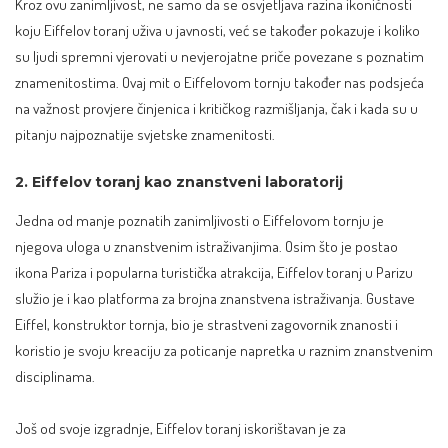
Kroz ovu zanimljivost, ne samo da se osvjetljava razina ikoničnosti
koju Eiffelov toranj uživa u javnosti, već se također pokazuje i koliko
su ljudi spremni vjerovati u nevjerojatne priče povezane s poznatim
znamenitostima. Ovaj mit o Eiffelovom tornju također nas podsjeća
na važnost provjere činjenica i kritičkog razmišljanja, čak i kada su u
pitanju najpoznatije svjetske znamenitosti.
2. Eiffelov toranj kao znanstveni laboratorij
Jedna od manje poznatih zanimljivosti o Eiffelovom tornju je
njegova uloga u znanstvenim istraživanjima. Osim što je postao
ikona Pariza i popularna turistička atrakcija, Eiffelov toranj u Parizu
služio je i kao platforma za brojna znanstvena istraživanja. Gustave
Eiffel, konstruktor tornja, bio je strastveni zagovornik znanosti i
koristio je svoju kreaciju za poticanje napretka u raznim znanstvenim
disciplinama.
Još od svoje izgradnje, Eiffelov toranj iskorištavan je za