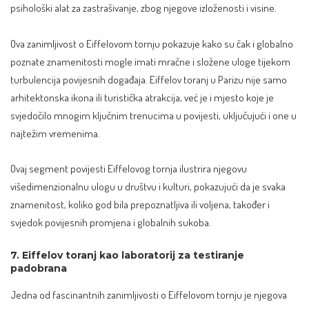
psihološki alat za zastrašivanje, zbog njegove izloženosti i visine.
Ova zanimljivost o Eiffelovom tornju pokazuje kako su čak i globalno
poznate znamenitosti mogle imati mračne i složene uloge tijekom
turbulencija povijesnih događaja. Eiffelov toranj u Parizu nije samo
arhitektonska ikona ili turistička atrakcija, već je i mjesto koje je
svjedočilo mnogim ključnim trenucima u povijesti, uključujući i one u
najtežim vremenima.
Ovaj segment povijesti Eiffelovog tornja ilustrira njegovu
višedimenzionalnu ulogu u društvu i kulturi, pokazujući da je svaka
znamenitost, koliko god bila prepoznatljiva ili voljena, također i
svjedok povijesnih promjena i globalnih sukoba.
7. Eiffelov toranj kao laboratorij za testiranje
padobrana
Jedna od fascinantnih zanimljivosti o Eiffelovom tornju je njegova