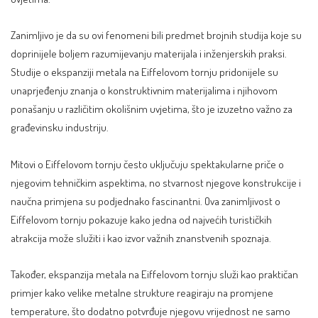
Zanimljivo je da su ovi fenomeni bili predmet brojnih studija koje su
doprinijele boljem razumijevanju materijala i inženjerskih praksi.
Studije o ekspanziji metala na Eiffelovom tornju pridonijele su
unaprjeđenju znanja o konstruktivnim materijalima i njihovom
ponašanju u različitim okolišnim uvjetima, što je izuzetno važno za
građevinsku industriju.
Mitovi o Eiffelovom tornju često uključuju spektakularne priče o
njegovim tehničkim aspektima, no stvarnost njegove konstrukcije i
naučna primjena su podjednako fascinantni. Ova zanimljivost o
Eiffelovom tornju pokazuje kako jedna od najvećih turističkih
atrakcija može služiti i kao izvor važnih znanstvenih spoznaja.
Također, ekspanzija metala na Eiffelovom tornju služi kao praktičan
primjer kako velike metalne strukture reagiraju na promjene
temperature, što dodatno potvrđuje njegovu vrijednost ne samo