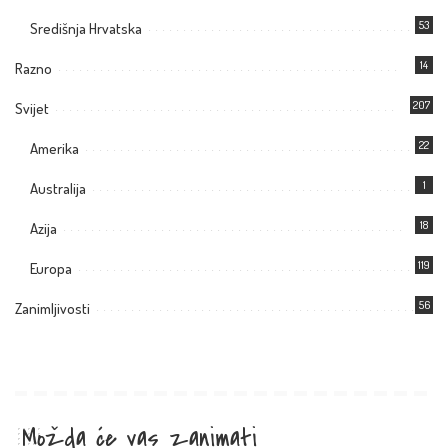
53
Središnja Hrvatska
14
Razno
207
Svijet
22
Amerika
1
Australija
18
Azija
119
Europa
56
Zanimljivosti
Možda će vas zanimati