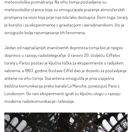
meteorološka promatranja. Na vrhu tornja postavljene su
meteorološke stanice koje su omogućavale praćenje atmosferskih
promjena na visini koja prije nije bila lako dostupna. Osim toga, toranj
je koristio i za eksperimente s gravitacijom i aerodinamikom, što je
omogućilo bolje razumijevanje tih fenomena.
Jedan od najznačajnijih znanstvenih doprinosa tornja bio je njegov
doprinos u razvoju radiotelegrafije. U ranom 20. stoljeću, Eiffelov
toranj u Parizu postao je ključna točka za eksperimente s radijskim
valovima, a 1903. godine Gustave Eiffel dao je dozvolu za postavljanje
antene na vrhu tornja. Ova antena omogućila je prva uspješna
bežična komunikacija preko kanala La Manche, povezujući Pariz s
Londonom. Ovi rani eksperimenti igrali su ključnu ulogu u razvoju
moderne radiokomunikacije i televizije.