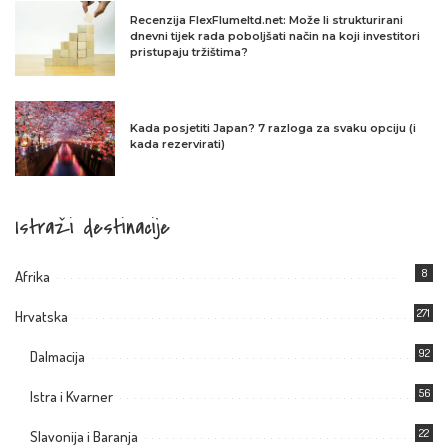
Recenzija FlexFlumeltd.net: Može li strukturirani
dnevni tijek rada poboljšati način na koji investitori
pristupaju tržištima?
Kada posjetiti Japan? 7 razloga za svaku opciju (i
kada rezervirati)
Istraži destinacije
8
Afrika
271
Hrvatska
92
Dalmacija
56
Istra i Kvarner
22
Slavonija i Baranja