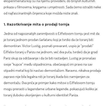
eksperimenata koji su na njemu provođeni, do brojnih kulturnih
prikaza u filmovima, knjigama i umjetnosti. Sada ćemo istražiti neke
od najfascinantnijih činjenica koje možda niste znali.
1. Razotkrivanje mita o prodaji tornja
Jedna od najpoznatijih zanimljivosti o Eiffelovom tornju jest mit da
je toranj jednom prodan šarlatanu koji je tvrdio da će toranj biti
demontiran. Victor Lustig, poznati prevarant, uspio je “prodati”
Eiffelov toranj u Parizu ne jednom, već dva puta, tvrdeći da je grad
Pariz skup za održavanje i da će biti rastavljen. Lustig je pronašao
svoje “kupce” među otpadnicima, obećavajući im pravo na sav
otpadni metal koji bi nastao demontažom. Naravno, nikakva prodaja
zapravo nije bila legalna niti je toranj ikada bio namijenjen za
demontažu. Ova priča je primjer kako mitovi o Eiffelovom tornju
mogu prerasti u legendarne urbane legende, pokazujući koliko je
toranj duboko ukorijenjen u kulturni identitet Pariza.