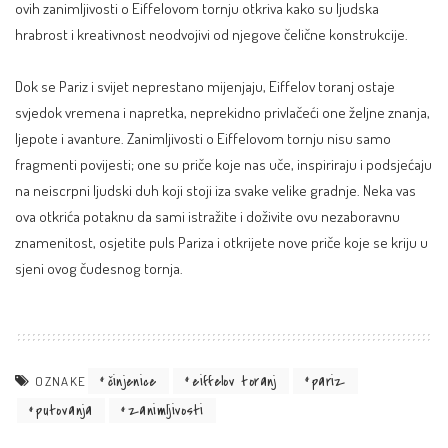
ovih zanimljivosti o Eiffelovom tornju otkriva kako su ljudska
hrabrost i kreativnost neodvojivi od njegove čelične konstrukcije.
Dok se Pariz i svijet neprestano mijenjaju, Eiffelov toranj ostaje
svjedok vremena i napretka, neprekidno privlačeći one željne znanja,
ljepote i avanture. Zanimljivosti o Eiffelovom tornju nisu samo
fragmenti povijesti; one su priče koje nas uče, inspiriraju i podsjećaju
na neiscrpni ljudski duh koji stoji iza svake velike gradnje. Neka vas
ova otkrića potaknu da sami istražite i doživite ovu nezaboravnu
znamenitost, osjetite puls Pariza i otkrijete nove priče koje se kriju u
sjeni ovog čudesnog tornja.
činjenice
eiffelov toranj
pariz
OZNAKE
putovanja
zanimljivosti