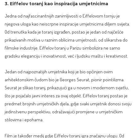
3. Eiffelov toranj kao inspiracija umjetnicima
Jedna od najfascinantnijih zanimljivosti o Eiffelovom tornju je
njegova
uloga kao neiscrpne inspiracije umjetnicima
diljem svijeta.
Od trenutka kada je toranj izgrađen, postao je jedan od najčešće
prikazivanih motiva u raznim oblicima umjetnosti, od slikarstva do
filmske industrije. Eiffelov toranj u Parizu simbolizira ne samo
gradsku eleganciju i inovativnost, već i ljudsku maštu i kreativnost.
Jedan od najpoznatijih umjetnika koji je bio opčinjen ovim
arhitektonskim čudom bio je Georges Seurat, pionir pointilizma.
Seurat je slikao toranj, prikazujući ga u novom i modernom svjetlu,
što je pojačalo javni interes za ovaj objekt. Eiffelov toranj postao je
predmet brojnih umjetničkih djela, gdje svaki umjetnik donosi svoju
jedinstvenu perspektivu, odražavajući promjene u umjetničkim
stilovima i epohama.
Film je također medij gdje Eiffelov toranj igra značajnu ulogu. Od