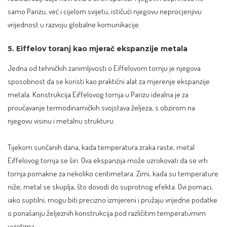
samo Parizu, već i cijelom svijetu, ističući njegovu neprocjenjivu
vrijednost u razvoju globalne komunikacije.
5. Eiffelov toranj kao mjerač ekspanzije metala
Jedna od tehničkih zanimljivosti o Eiffelovom tornju je njegova
sposobnost da se koristi kao praktični alat za mjerenje ekspanzije
metala. Konstrukcija Eiffelovog tornja u Parizu idealna je za
proučavanje termodinamičkih svojstava željeza, s obzirom na
njegovu visinu i metalnu strukturu.
Tijekom sunčanih dana, kada temperatura zraka raste, metal
Eiffelovog tornja se širi. Ova ekspanzija može uzrokovati da se vrh
tornja pomakne za nekoliko centimetara. Zimi, kada su temperature
niže, metal se skuplja, što dovodi do suprotnog efekta. Ovi pomaci,
iako suptilni, mogu biti precizno izmjereni i pružaju vrijedne podatke
o ponašanju željeznih konstrukcija pod različitim temperaturnim
uvjetima.