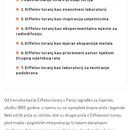
2. Eiffelov toranj kao znanstveni laboratorij
3. Eiffelov toranj kao inspiracija umjetnicima
4. Eiffelov toranj kao eksperimentalno mjesto za
radiodifuziju
5. Eiffelov toranj kao mjerač ekspanzije metala
6. Eiffelov toranj kao privremeni zatvor tijekom
Drugog svjetskog rata
7. Eiffelov toranj kao laboratorij za testiranje
padobrana
Od trenutka kad je Eiffelov toranj u Parizu izgrađen za Svjetsku
izložbu 1889. godine, o njemu su se ispreplele brojne priče i legende.
Neki od tih priča su istinite, dok su drugie priče o Eiffelovom tornju
plod mašte i pogrešnih interpretacija. U našem današnjem
istraživanju, fokusiramo se na sedam popularnih mitova koji su