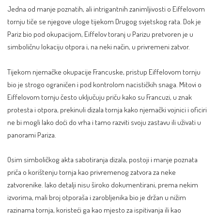
Jedna od manje poznatih, ali intrigantnih zanimljivosti o Eiffelovom
tornju tiče se njegove uloge tijekom Drugog svjetskog rata. Dok je
Pariz bio pod okupacijom, Eiffelov toranj u Parizu pretvoren je u
simboličnu lokaciju otpora i, na neki način, u privremeni zatvor.
Tijekom njemačke okupacije Francuske, pristup Eiffelovom tornju
bio je strogo ograničen i pod kontrolom nacističkih snaga. Mitovi o
Eiffelovom tornju često uključuju priču kako su Francuzi, u znak
protesta i otpora, prekinuli dizala tornja kako njemački vojnici i oficiri
ne bi mogli lako doći do vrha i tamo razviti svoju zastavu ili uživati u
panorami Pariza.
Osim simboličkog akta sabotiranja dizala, postoji i manje poznata
priča o korištenju tornja kao privremenog zatvora za neke
zatvorenike. Iako detalji nisu široko dokumentirani, prema nekim
izvorima, mali broj otporaša i zarobljenika bio je držan u nižim
razinama tornja, koristeći ga kao mjesto za ispitivanja ili kao