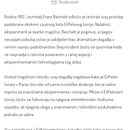
Shutterstock
Godine 1912., izumitelj Franz Reichelt odlučio je testirati svoj prototip
padobrana skokom sa prvog kata Eiffelovog tornja. Nažalost,
eksperiment je završio tragično, Reichelt je poginuo, a njegov
neuspjeli pokušaj ostao je zabilježen kao dramatičan događaj u
ranom razvoju padobranstva. Ovaj incident često se spominje kada
se raspravlja o rizicima povezanim s ranoj avijaciji i
eksperimentalnim tehnologijama tog doba.
Unatoč tragičnom ishodu, ovaj događaj naglašava kako je Eiffelov
toranj u Parizu bio više od samo turističke atrakcije; bio je važno
mjesto za znanstvene eksperimente i inovacije. Mitovi o Eiffelovom
tornju često se fokusiraju na njegove arhitektonske i kulturne
aspekte, ali njegova uloga u znanstvenim i tehničkim poduhvatima
jednako je važna.
Ova zanimljivost o Eiffelovom tornju također ističe kako je toranj bio