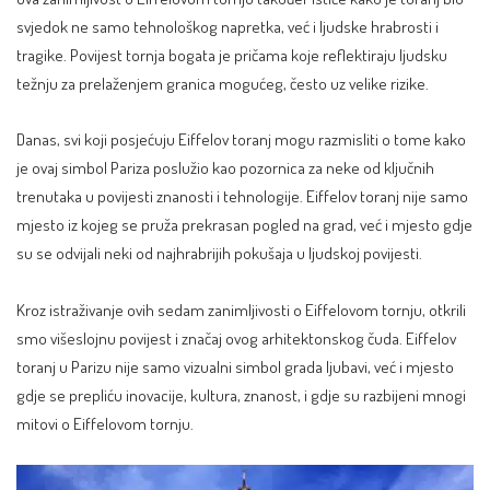
svjedok ne samo tehnološkog napretka, već i ljudske hrabrosti i
tragike. Povijest tornja bogata je pričama koje reflektiraju ljudsku
težnju za prelaženjem granica mogućeg, često uz velike rizike.
Danas, svi koji posjećuju Eiffelov toranj mogu razmisliti o tome kako
je ovaj simbol Pariza poslužio kao pozornica za neke od ključnih
trenutaka u povijesti znanosti i tehnologije. Eiffelov toranj nije samo
mjesto iz kojeg se pruža prekrasan pogled na grad, već i mjesto gdje
su se odvijali neki od najhrabrijih pokušaja u ljudskoj povijesti.
Kroz istraživanje ovih sedam zanimljivosti o Eiffelovom tornju, otkrili
smo višeslojnu povijest i značaj ovog arhitektonskog čuda. Eiffelov
toranj u Parizu nije samo vizualni simbol grada ljubavi, već i mjesto
gdje se prepliću inovacije, kultura, znanost, i gdje su razbijeni mnogi
mitovi o Eiffelovom tornju.