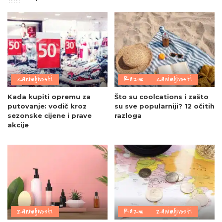
Zanimljivosti
Razno
Zanimljivosti
Kada kupiti opremu za
Što su coolcations i zašto
putovanje: vodič kroz
su sve popularniji? 12 očitih
sezonske cijene i prave
razloga
akcije
Zanimljivosti
Razno
Zanimljivosti