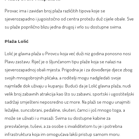
Pirovac ima i zavidan broj plaža različitih tipova koje se
sjeverozapadno i jugoistočno od centra protežu duž cijele obale. Sve
su plaže poprilično blizu jedna drugoj i vrlo su dostupne svima.
Plaža Lolić
Lolić je glavna plaža u Pirovcu koja već duži niz godina ponosno nosi
Plavu zastavu. Riječ je o šljunčanom tipu plaže koja se nalazi na
sjeverozapadnoj obali mjesta. Prigodna je i za dovođenje djece zbog
svojih mnogobrojnih plićaka, a roditelji mogu nadgledati svoje
najmlađe dok uživaju u kupanju. Budući da je Lolić glavna plaža, nudi
velik broj zabavnih atrakcija kao što su zabavni, sportski i ugostiteljski
sadržaji smješteni neposredno uz more. Na plaži se mogu unajmiti
ležaljke, suncobrani, pedaline, skuteri, čamci i još mnogo toga, a
može se uživati i u masaži. Svima su dostupne kabine za
presvlačenje, tuševi, a za osobe s invaliditetom tu je i potrebna
infrastruktura koja im omogućava lakši pristup samom moru.