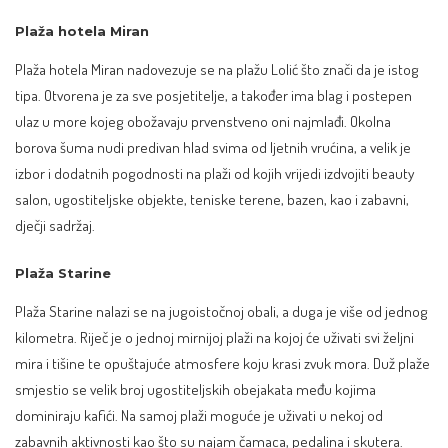
Plaža hotela Miran
Plaža hotela Miran nadovezuje se na plažu Lolić što znači da je istog
tipa. Otvorena je za sve posjetitelje, a također ima blag i postepen
ulaz u more kojeg obožavaju prvenstveno oni najmlađi. Okolna
borova šuma nudi predivan hlad svima od ljetnih vrućina, a velik je
izbor i dodatnih pogodnosti na plaži od kojih vrijedi izdvojiti beauty
salon, ugostiteljske objekte, teniske terene, bazen, kao i zabavni,
dječji sadržaj.
Plaža Starine
Plaža Starine nalazi se na jugoistočnoj obali, a duga je više od jednog
kilometra. Riječ je o jednoj mirnijoj plaži na kojoj će uživati svi željni
mira i tišine te opuštajuće atmosfere koju krasi zvuk mora. Duž plaže
smjestio se velik broj ugostiteljskih obejakata među kojima
dominiraju kafići. Na samoj plaži moguće je uživati u nekoj od
zabavnih aktivnosti kao što su najam čamaca, pedalina i skutera.