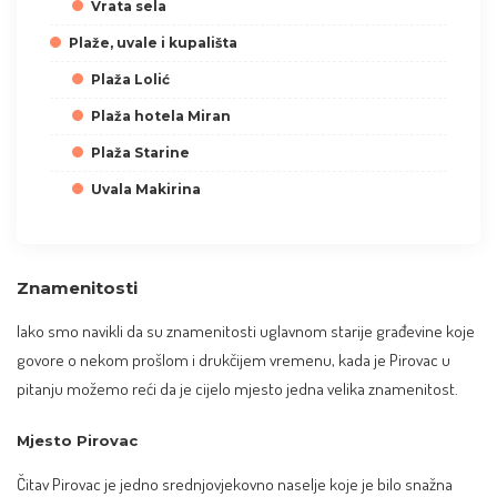
Vrata sela
Plaže, uvale i kupališta
Plaža Lolić
Plaža hotela Miran
Plaža Starine
Uvala Makirina
Znamenitosti
Iako smo navikli da su znamenitosti uglavnom starije građevine koje
govore o nekom prošlom i drukčijem vremenu, kada je Pirovac u
pitanju možemo reći da je cijelo mjesto jedna velika znamenitost.
Mjesto Pirovac
Čitav Pirovac je jedno srednjovjekovno naselje koje je bilo snažna