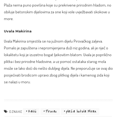
Plaža nema puno površina koje su prekrivene prirodnim hladom, no
obiluje betonskim dijelovima za one koji vole uvježbavati skokove u
more.
Uvala Makirina
Uvala Makirina smjestila se na južnom dijelu Pirovačkog zaljeva.
Pomalo je zapuštena i nepromijenjena duži niz godina, ali je riječ o
lokalitetu koji je izuzetno bogat ljekovitim blatom. Uvala je poprilično
plitka i bez prirodne hladovine, a uz pomoć ostataka starog mola
može se lako doći do nešto dubljeg dijela. Ne preporučuje se ovaj dio
posjećivati brodicom upravo zbog plitkog dijela i kamenog zida koji
se nalazi u moru.
Kašić
Pirovac
plaža hotela Miran
OZNAKE