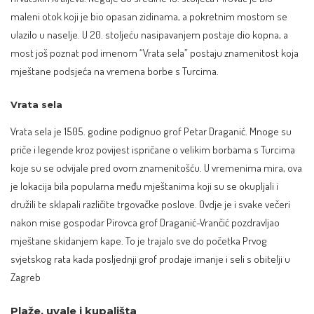
maleni otok koji je bio opasan zidinama, a pokretnim mostom se
ulazilo u naselje. U 20. stoljeću nasipavanjem postaje dio kopna, a
most još poznat pod imenom “Vrata sela” postaju znamenitost koja
mještane podsjeća na vremena borbe s Turcima.
Vrata sela
Vrata sela je 1505. godine podignuo grof Petar Draganić. Mnoge su
priče i legende kroz povijest ispričane o velikim borbama s Turcima
koje su se odvijale pred ovom znamenitošću. U vremenima mira, ova
je lokacija bila popularna među mještanima koji su se okupljali i
družili te sklapali različite trgovačke poslove. Ovdje je i svake večeri
nakon mise gospodar Pirovca grof Draganić-Vrančić pozdravljao
mještane skidanjem kape. To je trajalo sve do početka Prvog
svjetskog rata kada posljednji grof prodaje imanje i seli s obitelji u
Zagreb
Plaže, uvale i kupališta