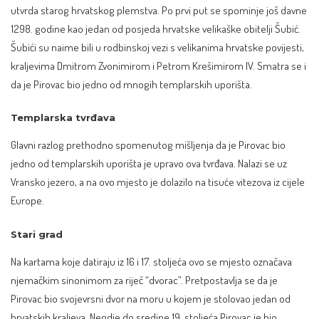
utvrda starog hrvatskog plemstva. Po prvi put se spominje još davne
1298. godine kao jedan od posjeda hrvatske velikaške obitelji Šubić.
Šubići su naime bili u rodbinskoj vezi s velikanima hrvatske povijesti,
kraljevima Dmitrom Zvonimirom i Petrom Krešimirom IV. Smatra se i
da je Pirovac bio jedno od mnogih templarskih uporišta.
Templarska tvrđava
Glavni razlog prethodno spomenutog mišljenja da je Pirovac bio
jedno od templarskih uporišta je upravo ova tvrđava. Nalazi se uz
Vransko jezero
, a na ovo mjesto je dolazilo na tisuće vitezova iz cijele
Europe.
Stari grad
Na kartama koje datiraju iz 16 i 17. stoljeća ovo se mjesto označava
njemačkim sinonimom za riječ “dvorac”. Pretpostavlja se da je
Pirovac bio svojevrsni dvor na moru u kojem je stolovao jedan od
hrvatskih kraljeva. Negdje do sredine 19. stoljeća Pirovac je bio