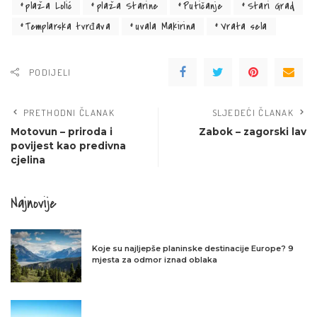
plaža Lolić
plaža Starine
Putičanje
Stari Grad
Templarska tvrđava
uvala Makirina
Vrata sela
PODIJELI
PRETHODNI ČLANAK
SLJEDEĆI ČLANAK
Motovun – priroda i
Zabok – zagorski lav
povijest kao predivna
cjelina
Najnovije
Koje su najljepše planinske destinacije Europe? 9
mjesta za odmor iznad oblaka