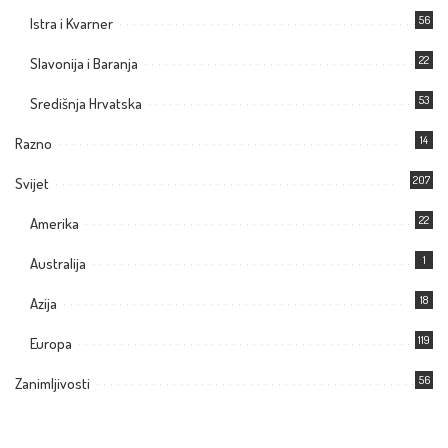
56
Istra i Kvarner
22
Slavonija i Baranja
53
Središnja Hrvatska
14
Razno
207
Svijet
22
Amerika
1
Australija
18
Azija
119
Europa
56
Zanimljivosti