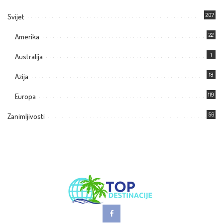
207
Svijet
22
Amerika
1
Australija
18
Azija
119
Europa
56
Zanimljivosti