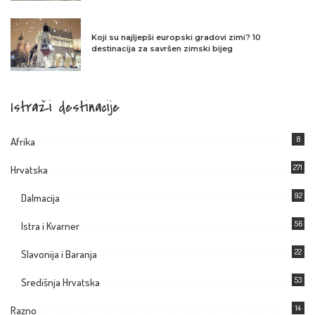
Koji su najljepši europski gradovi zimi? 10
destinacija za savršen zimski bijeg
Istraži destinacije
8
Afrika
271
Hrvatska
92
Dalmacija
56
Istra i Kvarner
22
Slavonija i Baranja
53
Središnja Hrvatska
14
Razno