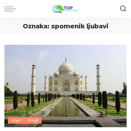
Oznaka:
spomenik ljubavi
Svijet
Azija