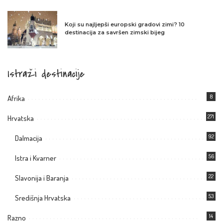
Koji su najljepši europski gradovi zimi? 10
destinacija za savršen zimski bijeg
Istraži destinacije
8
Afrika
271
Hrvatska
92
Dalmacija
56
Istra i Kvarner
22
Slavonija i Baranja
53
Središnja Hrvatska
14
Razno