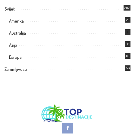
207
Svijet
22
Amerika
1
Australija
18
Azija
119
Europa
56
Zanimljivosti