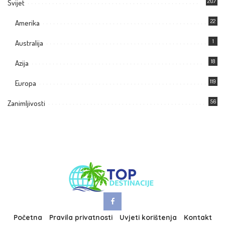
207
Svijet
22
Amerika
1
Australija
18
Azija
119
Europa
56
Zanimljivosti
Početna
Pravila privatnosti
Uvjeti korištenja
Kontakt