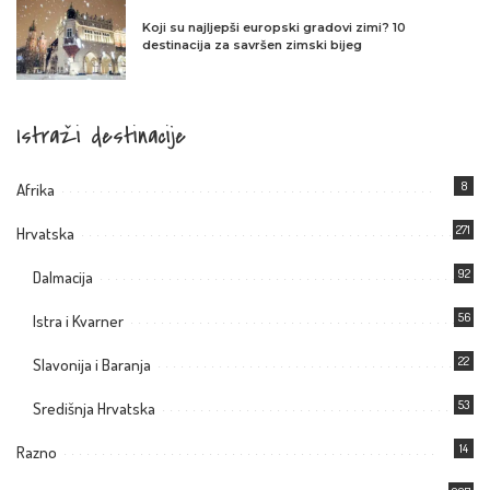
Koji su najljepši europski gradovi zimi? 10
destinacija za savršen zimski bijeg
Istraži destinacije
8
Afrika
271
Hrvatska
92
Dalmacija
56
Istra i Kvarner
22
Slavonija i Baranja
53
Središnja Hrvatska
14
Razno