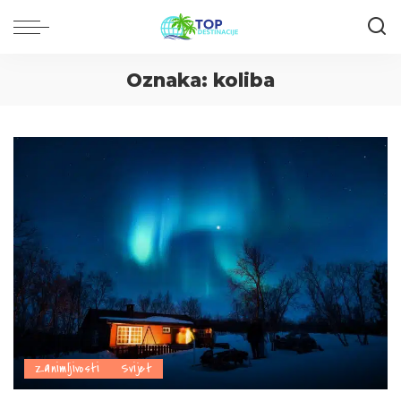
Oznaka:
koliba
Zanimljivosti
Svijet