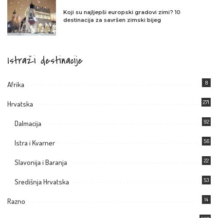
Koji su najljepši europski gradovi zimi? 10
destinacija za savršen zimski bijeg
Istraži destinacije
8
Afrika
271
Hrvatska
92
Dalmacija
56
Istra i Kvarner
22
Slavonija i Baranja
53
Središnja Hrvatska
14
Razno