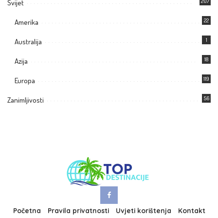
207
Svijet
22
Amerika
1
Australija
18
Azija
119
Europa
56
Zanimljivosti
Početna
Pravila privatnosti
Uvjeti korištenja
Kontakt