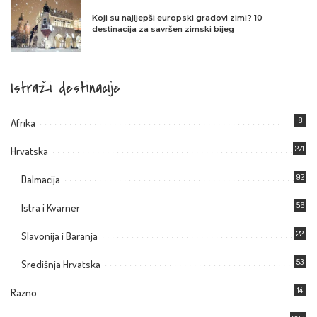
Koji su najljepši europski gradovi zimi? 10
destinacija za savršen zimski bijeg
Istraži destinacije
8
Afrika
271
Hrvatska
92
Dalmacija
56
Istra i Kvarner
22
Slavonija i Baranja
53
Središnja Hrvatska
14
Razno