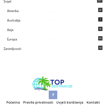
207
Svijet
22
Amerika
1
Australija
18
Azija
119
Europa
56
Zanimljivosti
Početna
Pravila privatnosti
Uvjeti korištenja
Kontakt