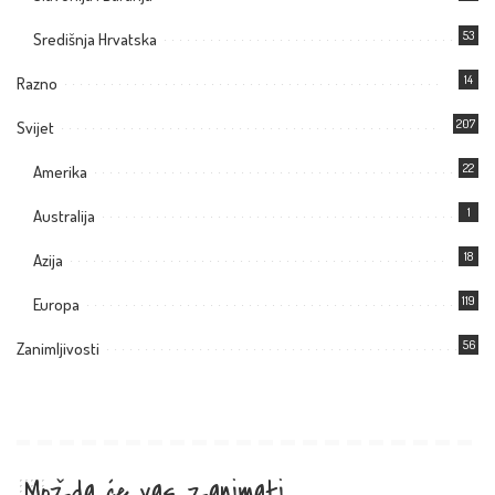
53
Središnja Hrvatska
14
Razno
207
Svijet
22
Amerika
1
Australija
18
Azija
119
Europa
56
Zanimljivosti
Možda će vas zanimati