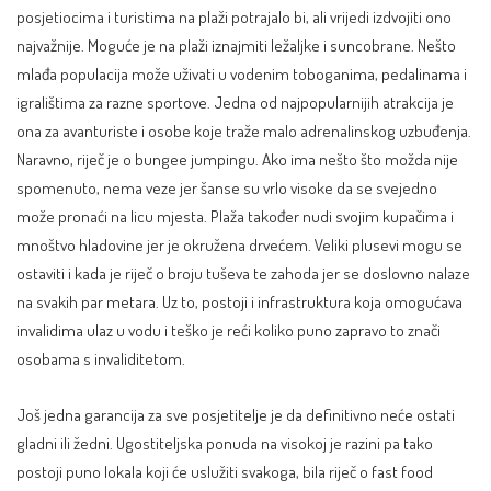
posjetiocima i turistima na plaži potrajalo bi, ali vrijedi izdvojiti ono
najvažnije. Moguće je na plaži iznajmiti ležaljke i suncobrane. Nešto
mlađa populacija može uživati u vodenim toboganima, pedalinama i
igralištima za razne sportove. Jedna od najpopularnijih atrakcija je
ona za avanturiste i osobe koje traže malo adrenalinskog uzbuđenja.
Naravno, riječ je o bungee jumpingu. Ako ima nešto što možda nije
spomenuto, nema veze jer šanse su vrlo visoke da se svejedno
može pronaći na licu mjesta. Plaža također nudi svojim kupačima i
mnoštvo hladovine jer je okružena drvećem. Veliki plusevi mogu se
ostaviti i kada je riječ o broju tuševa te zahoda jer se doslovno nalaze
na svakih par metara. Uz to, postoji i infrastruktura koja omogućava
invalidima ulaz u vodu i teško je reći koliko puno zapravo to znači
osobama s invaliditetom.
Još jedna garancija za sve posjetitelje je da definitivno neće ostati
gladni ili žedni. Ugostiteljska ponuda na visokoj je razini pa tako
postoji puno lokala koji će uslužiti svakoga, bila riječ o fast food