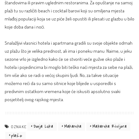
štandovima ili pravim uglednim restoranima. Za opuštanje na samoj
plaži tu su različiti beach i cocktail barovi koji su omiljena mjesta
mlađoj populaciji koja se uz piće želi opustiti ili plesati uz glazbu u bilo
koje doba dana i noći.
Snalažljivi vlasnici hotela i apartmana gradili su svoje objekte odmah
uz plažu što je velika prednost, ali ima i poneku manu. Naime, u jeku
sezone vrlo je izgledno kako će se stvoriti veće gužve oko plaže i
hotela i pojedincima bi moglo biti teško naći mjesta za sebe na plaži,
tim više ako se radi o većoj skupini ljudi. No, za takve situacije
možemo reći da su samo sitnice koje blijede u usporedbi s
predivnim ostatkom vremena koje će iskusiti apsolutno svaki
posjetitelj ovog rajskog mjesta.
Donja Luka
Makarska
Makarska Rivijera
OZNAKE
plaže