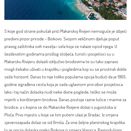
S koje god strane pokušali prići Makarskoj Rivijeri nemoguće je izbjeći
predivni prizor prirode – Biokovo. Svojom veličinom djeluje poput
pravog zaštitnika svih naselja i sela koja se nalaze ispod njega. U
šezdesetim godinama prošlog stoljeća, turisti i posjetioci su u
Makarsku Rivijeru dolazili isključivo brodovima te su tako zapravo
mogli itekako uživati u krajoliku i pogledima koji su se prostirali dokle
seže horizont. Danas to nije toliko popularna opcija budući da je 1965.
godine izgrađena cesta koja je sada uglavnom prvi izbor posjetioca.
Iako i taj način dolaska nudi neke divne poglede, teško se može
mjeriti s korištenjem brodova. Danas postoje razne lučice i marine za
brodice, a s kopna se do Makarske Rivijere dolazi s jugoistoka iz
Ploča. Prvo mjesto u koje se tim putem ulazi je Gradac. Iz smjera
sjeverozapada dolazi se od Omiša. Za one željne planinskog krajolika
tu je opcija dolaska preko Biokova iz smjera Vrgorca. Ravnodušnim