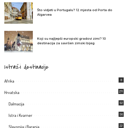
Što vidjeti u Portugalu? 12 mjesta od Porta do
Algarvea
Koji su najljepši europski gradovi zimi? 10
destinacija za savršen zimski bijeg
Istraži destinacije
8
Afrika
271
Hrvatska
92
Dalmacija
56
Istra i Kvarner
22
Slavonija i Baranja