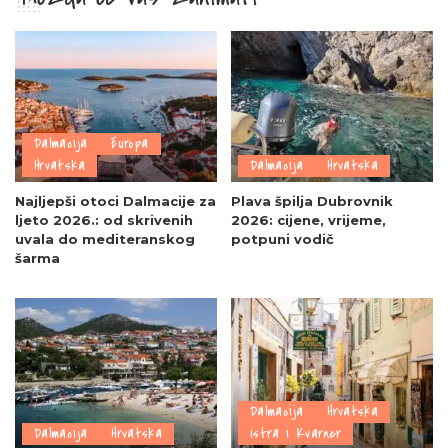
Dalmacija
Europa
Hrvatska
Dalmacija
Hrvatska
Najljepši otoci Dalmacije za
Plava špilja Dubrovnik
ljeto 2026.: od skrivenih
2026: cijene, vrijeme,
uvala do mediteranskog
potpuni vodič
šarma
Dalmacija
Hrvatska
Dalmacija
Hrvatska
Istra i Kvarner