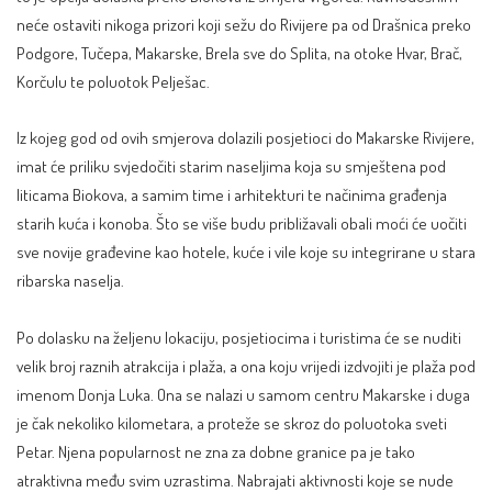
neće ostaviti nikoga prizori koji sežu do Rivijere pa od Drašnica preko
Podgore, Tučepa, Makarske, Brela sve do Splita, na otoke Hvar,
Brač
,
Korčulu te poluotok Pelješac.
Iz kojeg god od ovih smjerova dolazili posjetioci do Makarske Rivijere,
imat će priliku svjedočiti starim naseljima koja su smještena pod
liticama Biokova, a samim time i arhitekturi te načinima građenja
starih kuća i konoba. Što se više budu približavali obali moći će uočiti
sve novije građevine kao hotele, kuće i vile koje su integrirane u stara
ribarska naselja.
Po dolasku na željenu lokaciju, posjetiocima i turistima će se nuditi
velik broj raznih atrakcija i plaža, a ona koju vrijedi izdvojiti je plaža pod
imenom Donja Luka. Ona se nalazi u samom centru Makarske i duga
je čak nekoliko kilometara, a proteže se skroz do poluotoka sveti
Petar. Njena popularnost ne zna za dobne granice pa je tako
atraktivna među svim uzrastima. Nabrajati aktivnosti koje se nude