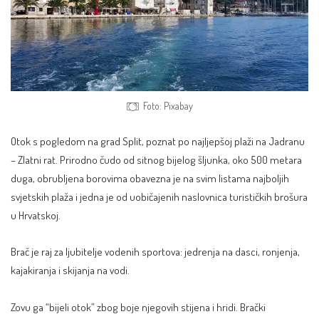
Foto: Pixabay
Otok s pogledom na grad Split, poznat po najljepšoj plaži na Jadranu
–
Zlatni rat
. Prirodno čudo od sitnog bijelog šljunka, oko 500 metara
duga, obrubljena borovima obavezna je na svim listama najboljih
svjetskih plaža i jedna je od uobičajenih naslovnica turističkih brošura
u Hrvatskoj.
Brač je raj
za ljubitelje vodenih sportova: jedrenja na dasci, ronjenja,
kajakiranja i skijanja na vodi.
Zovu ga “bijeli otok” zbog boje njegovih stijena i hridi. Brački