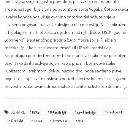
oduševljava svojom gastro ponudom, pa svakako ne propustite
srdele, jastoge i bijela vina od autohtone sorte Vugaba. Gotovo svaka
lokalna konoba poslužuje ovo vino prirodno zlatnožute boje, a
savršeno odgovara uz svježe ulovljenu ribu na roštilju. Vis je okružen
arhipelagom malih otočića, a u jednom od njih (Biševo) 1984. godine
„otkriveno” je autentično prirodno čudo: Modra špilja. Riječ je o
morskoj špilji koja, sa suncem između 11 i 12 sati, predstavlja
zasljepljujući prirodni fenomen: filtrira sunčeve zrake kroz potopljeni
otvor tako da ih razdvaja bojom kao u prizmi i boji zidove špilje
ljubičastom i srebrnom, dok su njezino dno i voda savršeno plave
boje. Otok koji će vam doslovno oduzeti dah i na kojem ćete sigurno
provesti nezaboravan odmor, svakako stavite na listu top destinacija.
Brač
Dalmacija
destinacije
Hrvatska
OZNAKE
Korčula
otoci
turizam
Vis