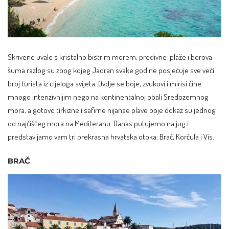
Skrivene uvale s kristalno bistrim morem, predivne plaže i borova
šuma razlog su zbog kojeg Jadran svake godine posjećuje sve veći
broj turista iz cijeloga svijeta. Ovdje se boje, zvukovi i mirisi čine
mnogo intenzivnijim nego na kontinentalnoj obali Sredozemnog
mora, a gotovo tirkizne i safirne nijanse plave boje dokaz su jednog
od najčišćeg mora na Mediteranu. Danas putujemo na jug i
predstavljamo vam tri prekrasna hrvatska otoka:
Brač
,
Korčula
i Vis.
BRAČ