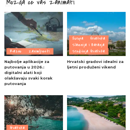
Možda će vas zanimati
Europa
Hrvatska
Slavonija i Baranja
Razno
Zanimljivosti
Središnja Hrvatska
Najbolje aplikacije za
Hrvatski gradovi idealni za
putovanja u 2026.:
ljetni produženi vikend
digitalni alati koji
olakšavaju svaki korak
putovanja
Hrvatska