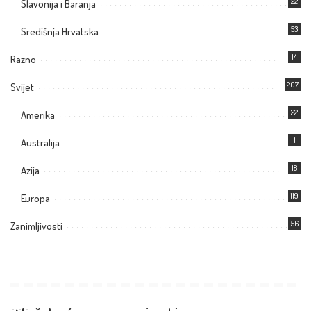
22
Slavonija i Baranja
53
Središnja Hrvatska
14
Razno
207
Svijet
22
Amerika
1
Australija
18
Azija
119
Europa
56
Zanimljivosti