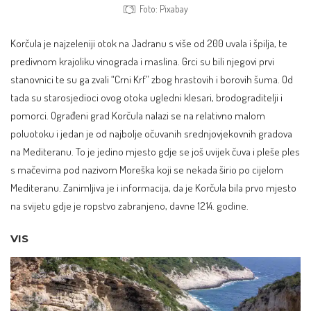
Foto: Pixabay
Korčula
je najzeleniji otok na Jadranu s više od 200 uvala i špilja, te
predivnom krajoliku vinograda i maslina. Grci su bili njegovi prvi
stanovnici te su ga zvali “Crni Krf” zbog hrastovih i borovih šuma. Od
tada su starosjedioci ovog otoka ugledni klesari, brodograditelji i
pomorci. Ograđeni
grad Korčula
nalazi se na relativno malom
poluotoku i jedan je od najbolje očuvanih srednjovjekovnih gradova
na Mediteranu. To je jedino mjesto gdje se još uvijek čuva i pleše ples
s mačevima pod nazivom Moreška koji se nekada širio po cijelom
Mediteranu. Zanimljiva je i informacija, da je Korčula bila prvo mjesto
na svijetu gdje je ropstvo zabranjeno, davne 1214. godine.
VIS