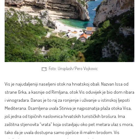
Foto: Unsplash/Pero Vojkovic
Vis je najudaljeniji naseljeni otok na hrvatskoj obali. Nazvan Issa od
strane Grka, a kasnije od Rimljana, otok Vis oduvijek je bio dom ribara
i vinogradara. Danas je to raj za ronjenje i uživanje u istinskoj ljepoti
Mediterana. Osamljena uvala Stiniva je najpoznatija plaža otoka
Visa
,
još jedna od tipičnih naslovnica hrvatskih turističkih brošura. Ima
zaštitna stjenovita “vrata” koja ostavljaju oko pet metara ulaz s mora,
tako da je uvala dostupna samo pješice ili malim brodom. Vis