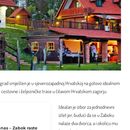
ni grad smješten je u sjeverozapadnoj Hrvatskoj na gotovo idealnom
e cestovne i željezničke trase u čitavom Hrvatskom zagorju.
Idealan je izbor za jednodnevni
izlet jer, budući da se u Zaboku
nalaze dva dvorca, a i okolicu mu
anas – Zabok raste