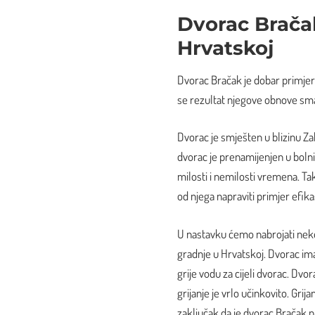
Dvorac Brača
Hrvatskoj
Dvorac Bračak je dobar primjer
se rezultat njegove obnove smat
Dvorac je smješten u blizinu Zab
dvorac je prenamijenjen u boln
milosti i nemilosti vremena. Tako
od njega napraviti primjer efi
U nastavku ćemo nabrojati neke
gradnje u Hrvatskoj. Dvorac ima
grije vodu za cijeli dvorac. Dvor
grijanje je vrlo učinkovito. Gr
zaključak da je dvorac Bračak n