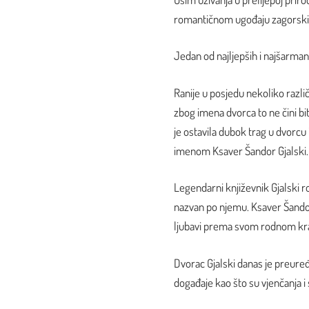
romantičnom ugođaju zagorski
Jedan od najljepših i najšarman
Ranije u posjedu nekoliko različ
zbog imena dvorca to ne čini bitn
je ostavila dubok trag u dvorcu 
imenom Ksaver Šandor Gjalski.
Legendarni književnik Gjalski 
nazvan po njemu. Ksaver Šandor
ljubavi prema svom rodnom kraju
Dvorac Gjalski danas je preuređ
događaje kao što su vjenčanja i 