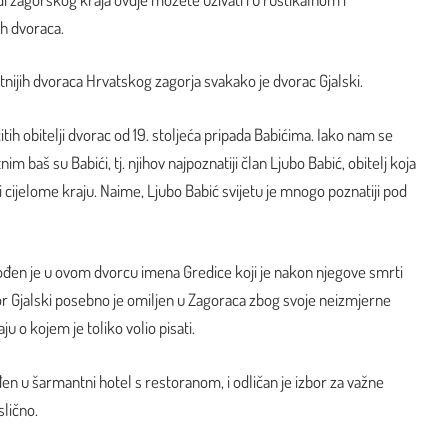
h dvoraca.
tnijih dvoraca Hrvatskog zagorja svakako je dvorac Gjalski.
itih obitelji dvorac od 19. stoljeća pripada Babićima. Iako nam se
im baš su Babići, tj. njihov najpoznatiji član Ljubo Babić, obitelj koja
i cijelome kraju. Naime, Ljubo Babić svijetu je mnogo poznatiji pod
rođen je u ovom dvorcu imena Gredice koji je nakon njegove smrti
 Gjalski posebno je omiljen u Zagoraca zbog svoje neizmjerne
 o kojem je toliko volio pisati.
en u šarmantni hotel s restoranom, i odličan je izbor za važne
slično.