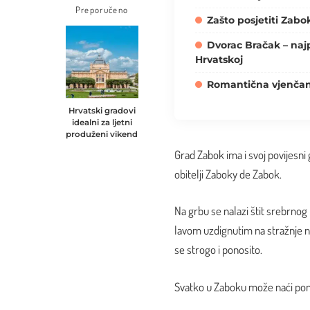
Preporučeno
Zašto posjetiti Zabo
Dvorac Bračak – naj
Hrvatskoj
Romantična vjenčan
Hrvatski gradovi
idealni za ljetni
produženi vikend
Grad Zabok ima i svoj povijesni g
obitelji Zaboky de Zabok.
Na grbu se nalazi štit srebrnog 
lavom uzdignutim na stražnje n
se strogo i ponosito.
Svatko u Zaboku može naći pone