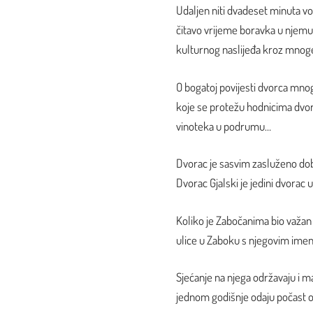
Udaljen niti dvadeset minuta vo
čitavo vrijeme boravka u njemu
kulturnog naslijeđa kroz mnoge d
O bogatoj povijesti dvorca mno
koje se protežu hodnicima dvorca
vinoteka u podrumu…
Dvorac je sasvim zasluženo dobio
Dvorac Gjalski je jedini dvorac u
Koliko je Zabočanima bio važan
ulice u Zaboku s njegovim imen
Sjećanje na njega održavaju i m
jednom godišnje odaju počast 