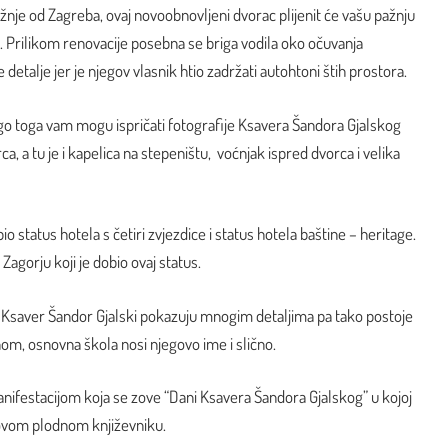
žnje od Zagreba, ovaj novoobnovljeni dvorac plijenit će vašu pažnju
. Prilikom renovacije posebna se briga vodila oko očuvanja
etalje jer je njegov vlasnik htio zadržati autohtoni štih prostora.
go toga vam mogu ispričati fotografije Ksavera Šandora Gjalskog
, a tu je i kapelica na stepeništu, voćnjak ispred dvorca i velika
 status hotela s četiri zvjezdice i status hotela baštine – heritage.
 Zagorju koji je dobio ovaj status.
 Ksaver Šandor Gjalski pokazuju mnogim detaljima pa tako postoje
om, osnovna škola nosi njegovo ime i slično.
anifestacijom koja se zove “Dani Ksavera Šandora Gjalskog” u kojoj
ovom plodnom književniku.