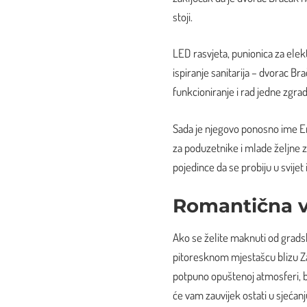
stoji.
LED rasvjeta, punionica za elek
ispiranje sanitarija – dvorac B
funkcioniranje i rad jedne zgrad
Sada je njegovo ponosno ime Ene
za poduzetnike i mlade željne zn
pojedince da se probiju u svijet 
Romantična v
Ako se želite maknuti od gradsk
pitoresknom mjestašcu blizu Za
potpuno opuštenoj atmosferi, b
će vam zauvijek ostati u sjećanj