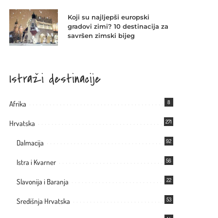
Koji su najljepši europski
gradovi zimi? 10 destinacija za
savršen zimski bijeg
Istraži destinacije
8
Afrika
271
Hrvatska
92
Dalmacija
56
Istra i Kvarner
22
Slavonija i Baranja
53
Središnja Hrvatska