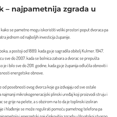
k – najpametnija zgrada u
 kako se pametno mogu iskoristiti veliki prostori poput dvoraca pa
ra jednom od najboljih investicija županije.
oka, a postoji od 1889. kada ga je sagradila obitelj Kulmer. 1947.
icu sve do 2007. kada se bolnica zatvara a dvorac se prepušta
 je i bilo sve do 2011. godine, kada ga je županija odlučila obnoviti i
kasnosti energetske obnove.
 od posebnosti ovog dvorca koje ga izdvajaju od sve ostale
 najmanji mikrokogeneracijski plinski uređaj koji proizvodi struju i
ac se grije na pelete, a s obzirom na to da je toplinski izoliran
ijanje i hlađenje se može regulirati pomoću pametnog telefona pa
ajpametnija i energetski najučinkovitija zgrada u Hrvatskoj stvarno