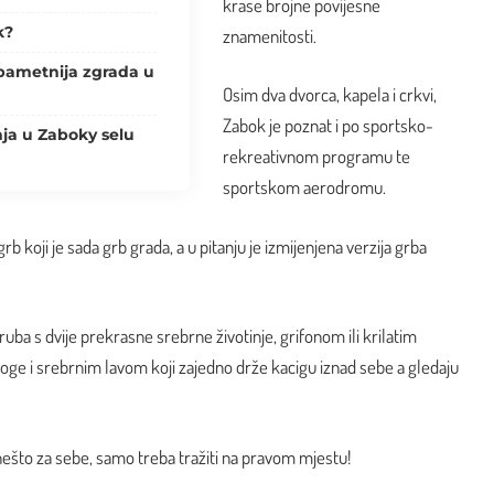
krase brojne povijesne
k?
znamenitosti.
pametnija zgrada u
Osim dva dvorca, kapela i crkvi,
Zabok je poznat i po sportsko-
ja u Zaboky selu
rekreativnom programu te
sportskom aerodromu.
rb koji je sada grb grada, a u pitanju je izmijenjena verzija grba
ruba s dvije prekrasne srebrne životinje, grifonom ili krilatim
oge i srebrnim lavom koji zajedno drže kacigu iznad sebe a gledaju
što za sebe, samo treba tražiti na pravom mjestu!