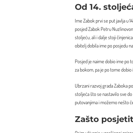
Od 14. stolje
Ime Zabok prvi se put javlja u 1
posjed Zabok Petru Nuzlinovom.
stoljeću, ali i dalje stoji činjeni
obitelj dobila ime po posjedu n
Posjed je naime dobio ime po t
za bokom, pa je po tome dobio
Ubrzani razvoj grada Zaboka po
stoljeća što se nastavilo sve
putovanjima i možemo nešto če
Zašto posjeti
Osim uživanja u prelijepoj priro