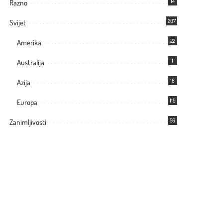
14
Razno
207
Svijet
22
Amerika
1
Australija
18
Azija
119
Europa
56
Zanimljivosti