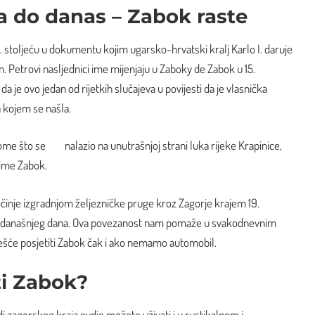
ća do danas – Zabok raste
4. stoljeću u dokumentu kojim ugarsko-hrvatski kralj Karlo I. daruje
 Petrovi nasljednici ime mijenjaju u Zaboky de Zabok u 15.
ca da je ovo jedan od rijetkih slučajeva u povijesti da je vlasnička
a kojem se našla.
ome što se nalazio na unutrašnjoj strani luka rijeke Krapinice,
 ime Zabok.
činje izgradnjom željezničke pruge kroz Zagorje krajem 19.
 do današnjeg dana. Ova povezanost nam pomaže u svakodnevnim
šće posjetiti Zabok čak i ako nemamo automobil.
ti Zabok?
di zagorskog kraja ovdje možete uživati i u rustikalnom i