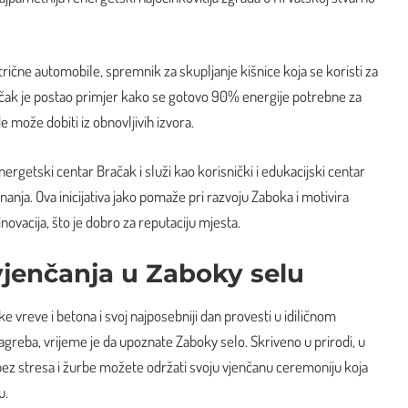
trične automobile, spremnik za skupljanje kišnice koja se koristi za
račak je postao primjer kako se gotovo 90% energije potrebne za
e može dobiti iz obnovljivih izvora.
rgetski centar Bračak i služi kao korisnički i edukacijski centar
anja. Ova inicijativa jako pomaže pri razvoju Zaboka i motivira
inovacija, što je dobro za reputaciju mjesta.
jenčanja u Zaboky selu
e vreve i betona i svoj najposebniji dan provesti u idiličnom
greba, vrijeme je da upoznate Zaboky selo. Skriveno u prirodi, u
ez stresa i žurbe možete održati svoju vjenčanu ceremoniju koja
u.