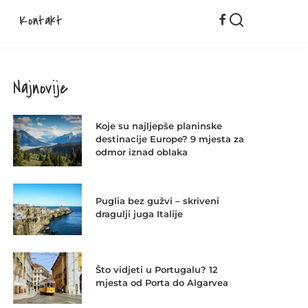
Kontakt
Najnovije
Koje su najljepše planinske
destinacije Europe? 9 mjesta za
odmor iznad oblaka
Puglia bez gužvi – skriveni
dragulji juga Italije
Što vidjeti u Portugalu? 12
mjesta od Porta do Algarvea