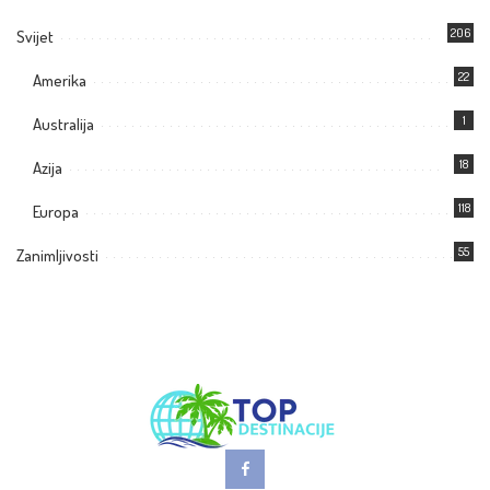
206
Svijet
22
Amerika
1
Australija
18
Azija
118
Europa
55
Zanimljivosti