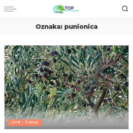
Oznaka:
punionica
Istra i Kvarner