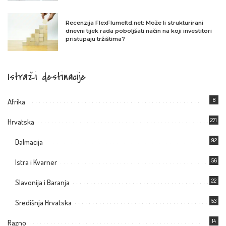
Recenzija FlexFlumeltd.net: Može li strukturirani
dnevni tijek rada poboljšati način na koji investitori
pristupaju tržištima?
Istraži destinacije
8
Afrika
271
Hrvatska
92
Dalmacija
56
Istra i Kvarner
22
Slavonija i Baranja
53
Središnja Hrvatska
14
Razno