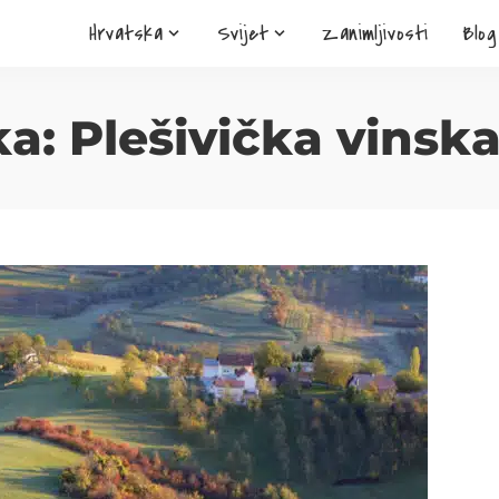
Hrvatska
Svijet
Zanimljivosti
Blog
ka:
Plešivička vinska