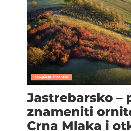
Središnja Hrvatska
Jastrebarsko – 
znameniti ornit
Crna Mlaka i otk