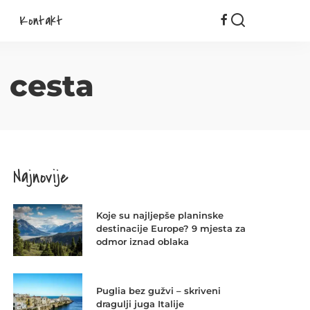
Kontakt
 cesta
Najnovije
Koje su najljepše planinske
destinacije Europe? 9 mjesta za
odmor iznad oblaka
Puglia bez gužvi – skriveni
dragulji juga Italije