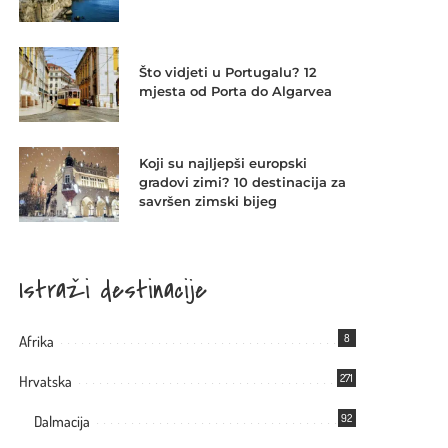
Što vidjeti u Portugalu? 12
mjesta od Porta do Algarvea
Koji su najljepši europski
gradovi zimi? 10 destinacija za
savršen zimski bijeg
Istraži destinacije
8
Afrika
271
Hrvatska
92
Dalmacija