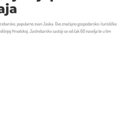
aja
trebarsko, popularno zvan Jaska. Ovo značajno gospodarsko i turističko
edišnjoj Hrvatskoj. Jastrebarsko sastoji se od čak 60 naselja te u tim