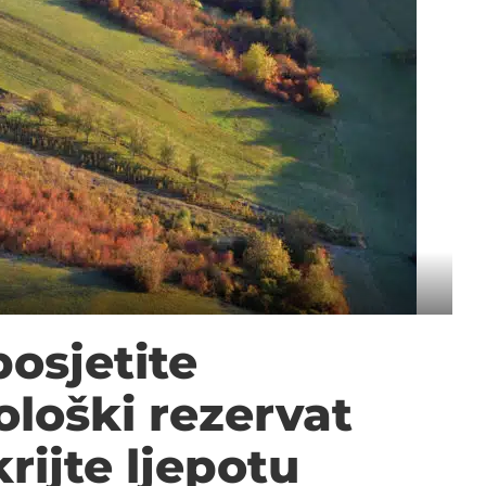
posjetite
ološki rezervat
rijte ljepotu