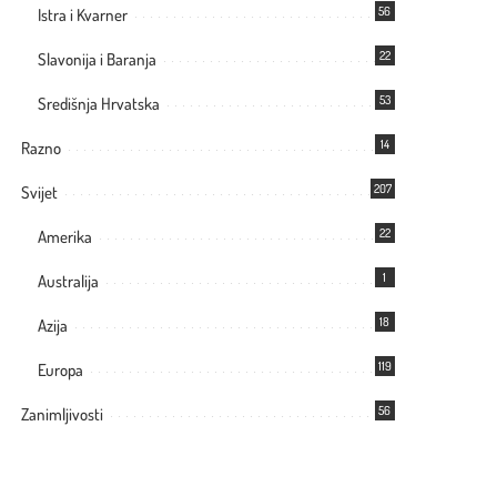
56
Istra i Kvarner
22
Slavonija i Baranja
53
Središnja Hrvatska
14
Razno
207
Svijet
22
Amerika
1
Australija
18
Azija
119
Europa
56
Zanimljivosti