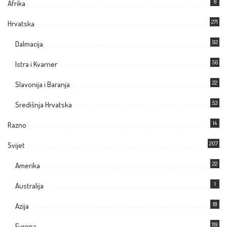
8
Afrika
271
Hrvatska
92
Dalmacija
56
Istra i Kvarner
22
Slavonija i Baranja
53
Središnja Hrvatska
14
Razno
207
Svijet
22
Amerika
1
Australija
18
Azija
119
Europa