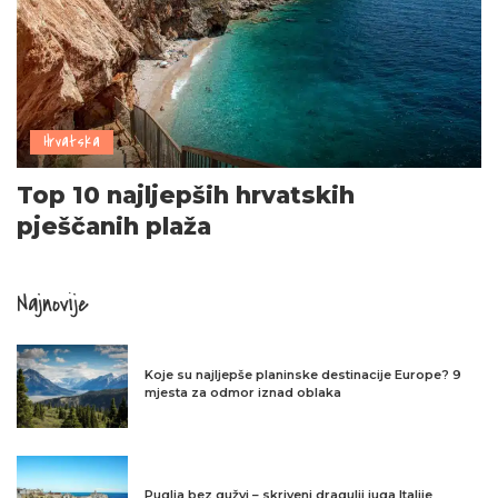
Hrvatska
Top 10 najljepših hrvatskih
pješčanih plaža
Najnovije
Koje su najljepše planinske destinacije Europe? 9
mjesta za odmor iznad oblaka
Puglia bez gužvi – skriveni dragulji juga Italije