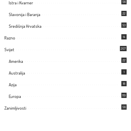
56
Istra i Kvarner
22
Slavonija i Baranja
53
Središnja Hrvatska
14
Razno
207
Svijet
22
Amerika
1
Australija
18
Azija
119
Europa
56
Zanimljivosti