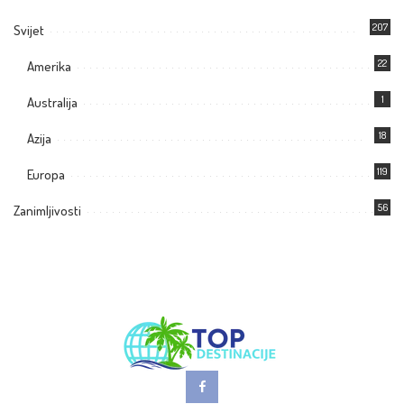
207
Svijet
22
Amerika
1
Australija
18
Azija
119
Europa
56
Zanimljivosti