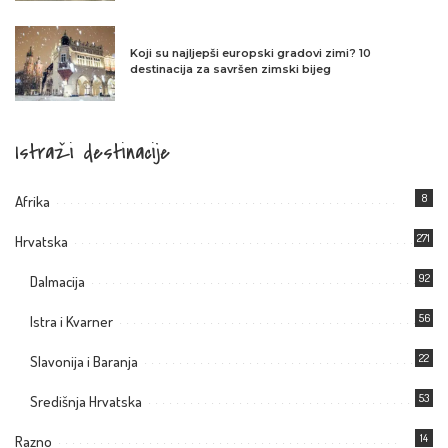
Koji su najljepši europski gradovi zimi? 10
destinacija za savršen zimski bijeg
Istraži destinacije
8
Afrika
271
Hrvatska
92
Dalmacija
56
Istra i Kvarner
22
Slavonija i Baranja
53
Središnja Hrvatska
14
Razno