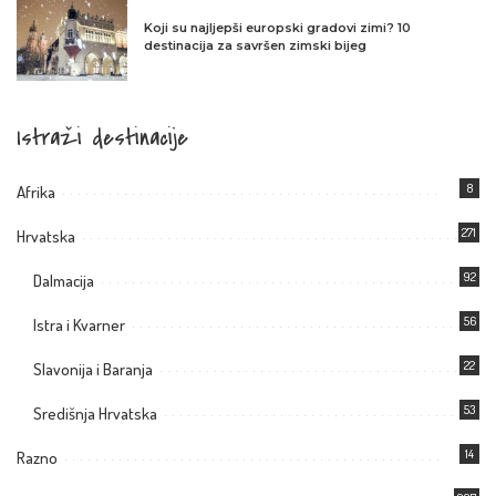
Koji su najljepši europski gradovi zimi? 10
destinacija za savršen zimski bijeg
Istraži destinacije
8
Afrika
271
Hrvatska
92
Dalmacija
56
Istra i Kvarner
22
Slavonija i Baranja
53
Središnja Hrvatska
14
Razno