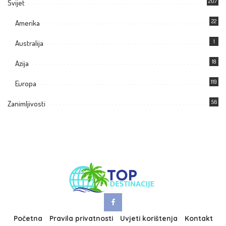
207
Svijet
22
Amerika
1
Australija
18
Azija
119
Europa
56
Zanimljivosti
Početna
Pravila privatnosti
Uvjeti korištenja
Kontakt