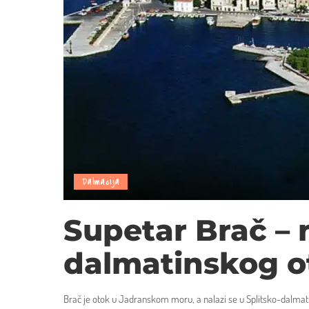
Dalmacija
Supetar Brač – 
dalmatinskog o
Brač je otok u Jadranskom moru, a nalazi se u Splitsko-dalmatins