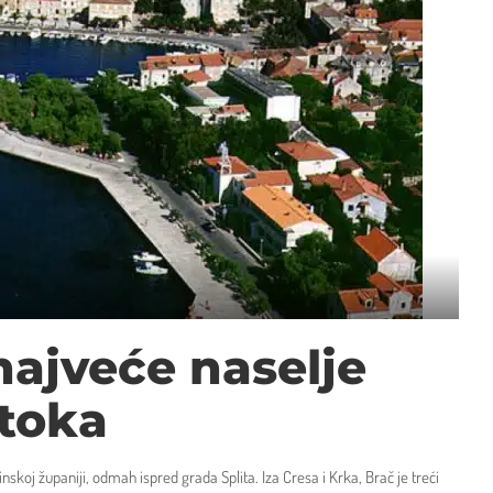
najveće naselje
toka
koj županiji, odmah ispred grada Splita. Iza Cresa i Krka, Brač je treći