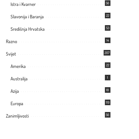
56
Istra i Kvarner
22
Slavonija i Baranja
53
Središnja Hrvatska
14
Razno
207
Svijet
22
Amerika
1
Australija
18
Azija
119
Europa
56
Zanimljivosti