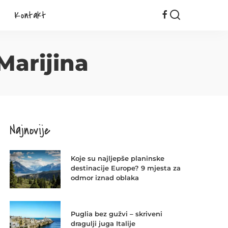
Kontakt
Marijina
Najnovije
Koje su najljepše planinske
destinacije Europe? 9 mjesta za
odmor iznad oblaka
Puglia bez gužvi – skriveni
dragulji juga Italije