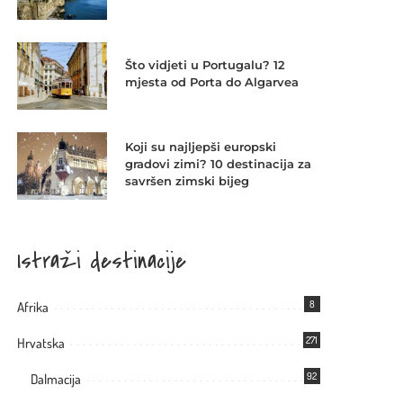
Što vidjeti u Portugalu? 12
mjesta od Porta do Algarvea
Koji su najljepši europski
gradovi zimi? 10 destinacija za
savršen zimski bijeg
Istraži destinacije
8
Afrika
271
Hrvatska
92
Dalmacija