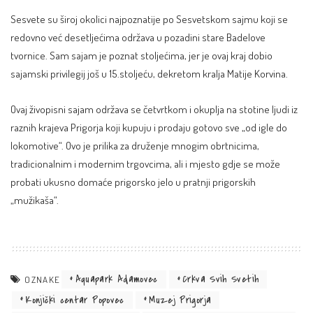
Sesvete su široj okolici najpoznatije po Sesvetskom sajmu koji se
redovno već desetljećima održava u pozadini stare Badelove
tvornice. Sam sajam je poznat stoljećima, jer je ovaj kraj dobio
sajamski privilegij još u 15.stoljeću, dekretom kralja Matije Korvina.
Ovaj živopisni sajam održava se četvrtkom i okuplja na stotine ljudi iz
raznih krajeva Prigorja koji kupuju i prodaju gotovo sve „od igle do
lokomotive“. Ovo je prilika za druženje mnogim obrtnicima,
tradicionalnim i modernim trgovcima, ali i mjesto gdje se može
probati ukusno domaće prigorsko jelo u pratnji prigorskih
„mužikaša“.
Aquapark Adamovec
Crkva Svih Svetih
OZNAKE
Konjički centar Popovec
Muzej Prigorja