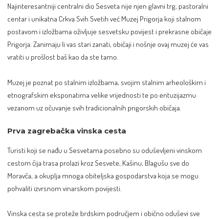
Najinteresantniji centralni dio Sesveta nije njen glavni trg, pastoralni
centar i unikatna Crkva Svih Svetih već Muzej Prigorja koji stalnom
postavom i izložbama oživljuje sesvetsku povijest i prekrasne običaje
Prigorja. Zanimaju li vas stari zanati, običaji i nošnje ovaj muzej će vas
vratiti u prošlost baš kao da ste tamo.
Muzej je poznat po stalnim izložbama, svojim stalnim arheološkim i
etnografskim eksponatima velike vrijednosti te po entuzijazmu
vezanom uz očuvanje svih tradicionalnih prigorskih običaja.
Prva zagrebačka vinska cesta
Turisti koji se nađu u Sesvetama posebno su oduševljeni vinskom
cestom čija trasa prolazi kroz Sesvete, Kašinu, Blagušu sve do
Moravča, a okuplja mnoga obiteljska gospodarstva koja se mogu
pohvaliti izvrsnom vinarskom povijesti.
Vinska cesta se proteže brdskim područjem i obično oduševi sve