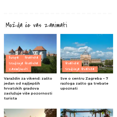
Možda će vas zanimati
Europa
Hrvatska
Središnja Hrvatska
Hrvatska
Zanimljivosti
Središnja Hrvatska
Varaždin za vikend: zašto
Sve o centru Zagreba – 7
jedan od najljepših
razloga zašto ga trebate
hrvatskih gradova
upoznati
zaslužuje više pozornosti
turista