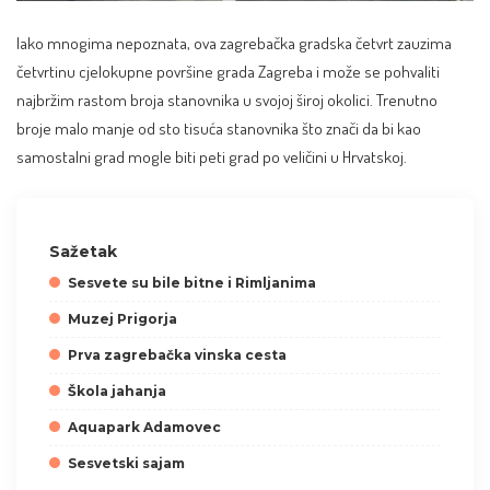
Iako mnogima nepoznata, ova zagrebačka gradska četvrt zauzima
četvrtinu cjelokupne površine grada Zagreba i može se pohvaliti
najbržim rastom broja stanovnika u svojoj široj okolici. Trenutno
broje malo manje od sto tisuća stanovnika što znači da bi kao
samostalni grad mogle biti peti grad po veličini u Hrvatskoj.
Sažetak
Sesvete su bile bitne i Rimljanima
Muzej Prigorja
Prva zagrebačka vinska cesta
Škola jahanja
Aquapark Adamovec
Sesvetski sajam