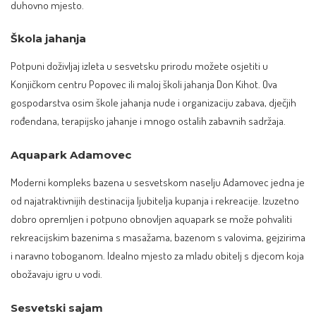
duhovno mjesto.
Škola jahanja
Potpuni doživljaj izleta u sesvetsku prirodu možete osjetiti u
Konjičkom centru Popovec ili maloj školi jahanja Don Kihot. Ova
gospodarstva osim škole jahanja nude i organizaciju zabava, dječjih
rođendana, terapijsko jahanje i mnogo ostalih zabavnih sadržaja.
Aquapark Adamovec
Moderni kompleks bazena u sesvetskom naselju Adamovec jedna je
od najatraktivnijih destinacija ljubitelja kupanja i rekreacije. Izuzetno
dobro opremljen i potpuno obnovljen aquapark se može pohvaliti
rekreacijskim bazenima s masažama, bazenom s valovima, gejzirima
i naravno toboganom. Idealno mjesto za mladu obitelj s djecom koja
obožavaju igru u vodi.
Sesvetski sajam