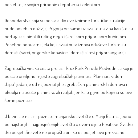
posjetitelje svojim prirodnim ljepotama i zelenilom.
Gospodarstva koja su postala dio ove iznimne turističke atrakcije
nude poseban doživljaj Prigorja ne samo uz kvalitetna vina kao što su
portugizac, pinot ili rizling nego i šarolikom prigorskom kuhinjom.
Posebno popularna jela koja svaki puta iznova oduševe turiste su
domaći čvarci, prigorske kobasice i domaći sirevi prigorskog kraja.
Zagrebačka vinska cesta prolazi i kroz Park Prirode Medvednica koji je
postao omiljeno mjesto zagrebačkih planinara. Planinarski dom
„Lipa“ jedan je od najpoznatijih zagrebačkih planinarskih domova i
okuplja na tisuće planinara, ali i zaljubljenika u gljive po kojima su ove
šume poznate.
U blizini se nalazi i poznato marijansko svetište u Mariji Bistrici, jedno
od najstarijih i najposjećenijih svetišta u ovom dijelu Hrvatske. Svatko
tko posjeti Sesvete ne propušta priliku da posjeti ovo prekrasno