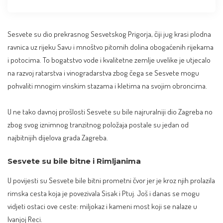
Sesvete su dio prekrasnog Sesvetskog Prigorja, čiji jug krasi plodna
ravnica uz rijeku Savu i mnoštvo pitomih dolina obogaćenih rijekama
i potocima. To bogatstvo vode i kvalitetne zemlje uvelike je utjecalo
na razvoj ratarstva i vinogradarstva zbog čega se Sesvete mogu
pohvaliti mnogim vinskim stazama i kletima na svojim obroncima.
U ne tako davnoj prošlosti Sesvete su bile najruralniji dio Zagreba no
zbog svog iznimnog tranzitnog položaja postale su jedan od
najbitnijih dijelova grada Zagreba.
Sesvete su bile bitne i Rimljanima
U povijesti su Sesvete bile bitni prometni čvor jer je kroz njih prolazila
rimska cesta koja je povezivala Sisak i Ptuj. Još i danas se mogu
vidjeti ostaci ove ceste: miljokaz i kameni most koji se nalaze u
Ivanjoj Reci.