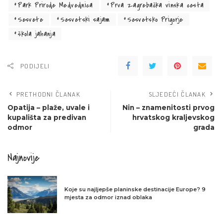
Park Prirode Medvednica
Prva zagrebačka vinska cesta
Sesvete
Sesvetski sajam
Sesvetsko Prigorje
škola jahanja
PODIJELI
PRETHODNI ČLANAK
SLJEDEĆI ČLANAK
Opatija – plaže, uvale i
Nin – znamenitosti prvog
kupališta za predivan
hrvatskog kraljevskog
odmor
grada
Najnovije
Koje su najljepše planinske destinacije Europe? 9
mjesta za odmor iznad oblaka