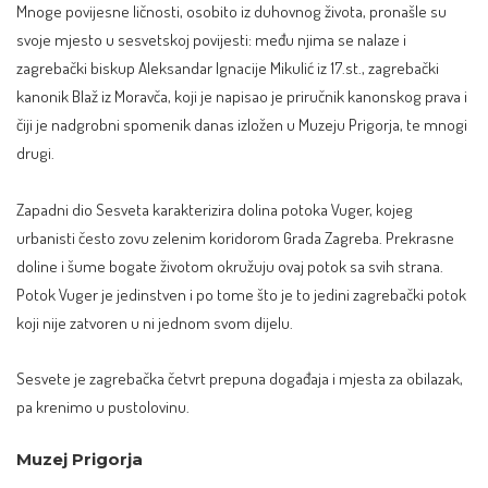
Mnoge povijesne ličnosti, osobito iz duhovnog života, pronašle su
svoje mjesto u sesvetskoj povijesti: među njima se nalaze i
zagrebački biskup Aleksandar Ignacije Mikulić iz 17.st., zagrebački
kanonik Blaž iz Moravča, koji je napisao je priručnik kanonskog prava i
čiji je nadgrobni spomenik danas izložen u Muzeju Prigorja, te mnogi
drugi.
Zapadni dio Sesveta karakterizira dolina potoka Vuger, kojeg
urbanisti često zovu zelenim koridorom Grada Zagreba. Prekrasne
doline i šume bogate životom okružuju ovaj potok sa svih strana.
Potok Vuger je jedinstven i po tome što je to jedini zagrebački potok
koji nije zatvoren u ni jednom svom dijelu.
Sesvete je zagrebačka četvrt prepuna događaja i mjesta za obilazak,
pa krenimo u pustolovinu.
Muzej Prigorja