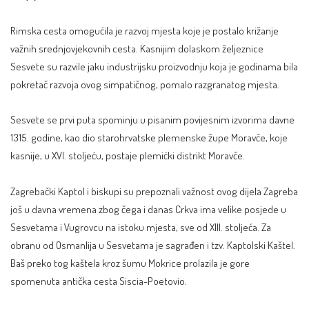
Rimska cesta omogućila je razvoj mjesta koje je postalo križanje
važnih srednjovjekovnih cesta. Kasnijim dolaskom željeznice
Sesvete su razvile jaku industrijsku proizvodnju koja je godinama bila
pokretač razvoja ovog simpatičnog, pomalo razgranatog mjesta.
Sesvete se prvi puta spominju u pisanim povijesnim izvorima davne
1315. godine, kao dio starohrvatske plemenske župe Moravče, koje
kasnije, u XVI. stoljeću, postaje plemićki distrikt Moravče.
Zagrebački Kaptol i biskupi su prepoznali važnost ovog dijela Zagreba
još u davna vremena zbog čega i danas Crkva ima velike posjede u
Sesvetama i Vugrovcu na istoku mjesta, sve od XIII. stoljeća. Za
obranu od Osmanlija u Sesvetama je sagrađen i tzv. Kaptolski Kaštel.
Baš preko tog kaštela kroz šumu Mokrice prolazila je gore
spomenuta antička cesta Siscia-Poetovio.