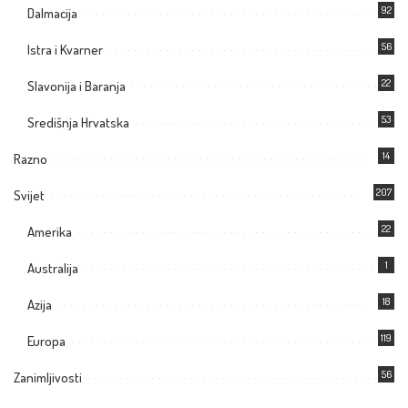
92
Dalmacija
56
Istra i Kvarner
22
Slavonija i Baranja
53
Središnja Hrvatska
14
Razno
207
Svijet
22
Amerika
1
Australija
18
Azija
119
Europa
56
Zanimljivosti