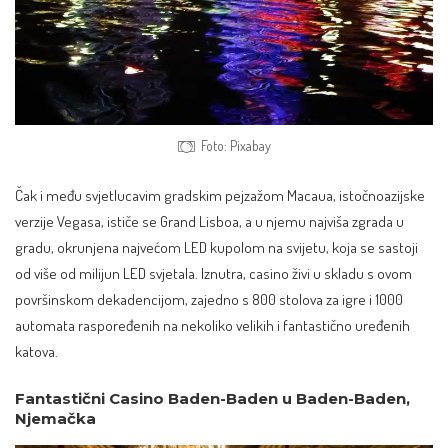
Foto: Pixabay
Čak i među svjetlucavim gradskim pejzažom Macaua, istočnoazijske
verzije Vegasa, ističe se Grand Lisboa, a u njemu najviša zgrada u
gradu, okrunjena najvećom
LED kupolom
na svijetu, koja se sastoji
od više od milijun LED svjetala. Iznutra, casino živi u skladu s ovom
površinskom dekadencijom, zajedno s 800 stolova za igre i 1000
automata raspoređenih na nekoliko velikih i fantastično uređenih
katova.
Fantastični Casino Baden-Baden u Baden-Baden,
Njemačka