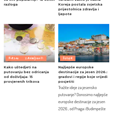
razloga
Koreja postala svjetska
prijestolnica zdravlja i
ljepote
Razno
Zanimljivosti
Europa
Kako uštedjeti na
Najljepše europske
putovanju bez odricanja
destinacije za jesen 2026.:
od doživljaja: 15
gradovi i regije koje vrijedi
provjerenih trikova
posjetiti
Tražite ideje za jesensko
putovanje? Donosimo najljepše
europske destinacije za jesen
2026., od Praga i Budimpešte