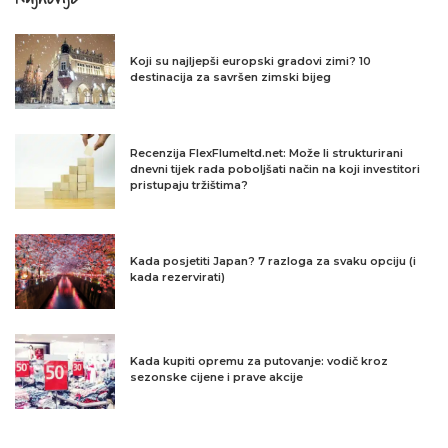
Koji su najljepši europski gradovi zimi? 10
destinacija za savršen zimski bijeg
Recenzija FlexFlumeltd.net: Može li strukturirani
dnevni tijek rada poboljšati način na koji investitori
pristupaju tržištima?
Kada posjetiti Japan? 7 razloga za svaku opciju (i
kada rezervirati)
Kada kupiti opremu za putovanje: vodič kroz
sezonske cijene i prave akcije