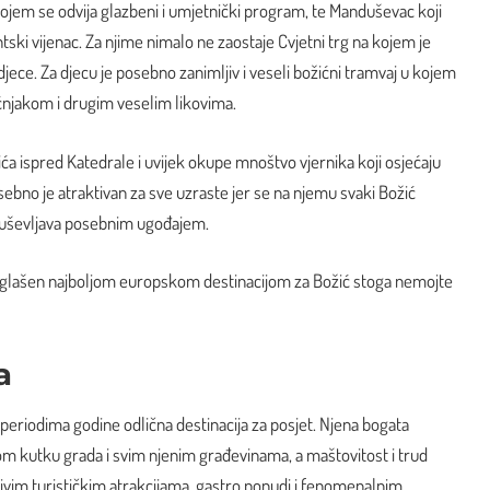
 kojem se odvija glazbeni i umjetnički program, te Manduševac koji
tski vijenac. Za njime nimalo ne zaostaje Cvjetni trg na kojem je
i djece. Za djecu je posebno zanimljiv i veseli božićni tramvaj u kojem
ćnjakom i drugim veselim likovima.
žića ispred Katedrale i uvijek okupe mnoštvo vjernika koji osjećaju
sebno je atraktivan za sve uzraste jer se na njemu svaki Božić
 oduševljava posebnim ugođajem.
roglašen najboljom europskom destinacijom za Božić stoga nemojte
a
periodima godine odlična destinacija za posjet. Njena bogata
om kutku grada i svim njenim građevinama, a maštovitost i trud
jivim turističkim atrakcijama, gastro ponudi i fenomenalnim