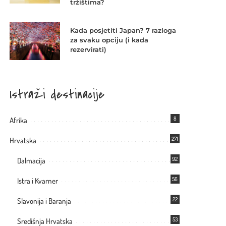
tržištima?
Kada posjetiti Japan? 7 razloga
za svaku opciju (i kada
rezervirati)
Istraži destinacije
8
Afrika
271
Hrvatska
92
Dalmacija
56
Istra i Kvarner
22
Slavonija i Baranja
53
Središnja Hrvatska