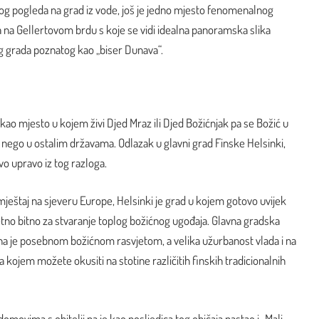
g pogleda na grad iz vode, još je jedno mjesto fenomenalnog
la na Gellertovom brdu s koje se vidi idealna panoramska slika
g grada poznatog kao „biser Dunava“.
 kao mjesto u kojem živi Djed Mraz ili Djed Božićnjak pa se Božić u
je nego u ostalim državama. Odlazak u glavni grad Finske Helsinki,
vo upravo iz tog razloga.
ještaj na sjeveru Europe, Helsinki je grad u kojem gotovo uvijek
zetno bitno za stvaranje toplog božićnog ugođaja. Glavna gradska
ena je posebnom božićnom rasvjetom, a velika užurbanost vlada i na
ojem možete okusiti na stotine različitih finskih tradicionalnih
 domovima s obitelji pa je kao posljedica tog običaja nastao i „Mali