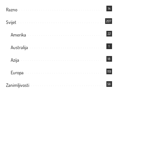
14
Razno
207
Svijet
22
Amerika
1
Australija
18
Azija
119
Europa
56
Zanimljivosti