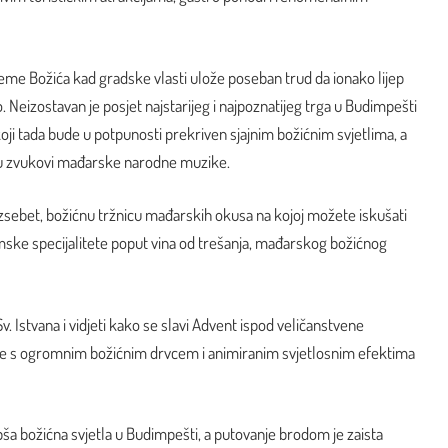
jeme Božića kad gradske vlasti ulože poseban trud da ionako lijep
. Neizostavan je posjet najstarijeg i najpoznatijeg trga u Budimpešti
koji tada bude u potpunosti prekriven sjajnim božićnim svjetlima, a
iru zvukovi mađarske narodne muzike.
rzsebet, božićnu tržnicu mađarskih okusa na kojoj možete iskušati
ske specijalitete poput vina od trešanja, mađarskog božićnog
Sv. Istvana i vidjeti kako se slavi Advent ispod veličanstvene
lište s ogromnim božićnim drvcem i animiranim svjetlosnim efektima
pša božićna svjetla u Budimpešti, a putovanje brodom je zaista