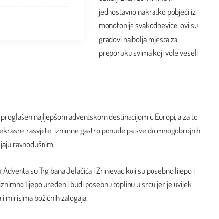
jednostavno nakratko pobjeći iz
monotonije svakodnevice, ovi su
gradovi najbolja mjesta za
preporuku svima koji vole veseli
o proglašen najljepšom adventskom destinacijom u Europi, a za to
prekrasne rasvjete, iznimne gastro ponude pa sve do mnogobrojnih
ljaju ravnodušnim.
Adventa su Trg bana Jelačića i Zrinjevac koji su posebno lijepo i
 iznimno lijepo uređen i budi posebnu toplinu u srcu jer je uvijek
 mirisima božićnih zalogaja.