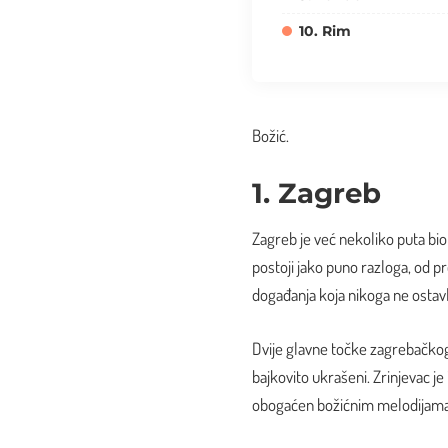
10. Rim
Božić.
1. Zagreb
Zagreb je već nekoliko puta bi
postoji jako puno razloga, od 
događanja koja nikoga ne ostav
Dvije glavne točke zagrebačkog 
bajkovito ukrašeni. Zrinjevac je
obogaćen božićnim melodijama i