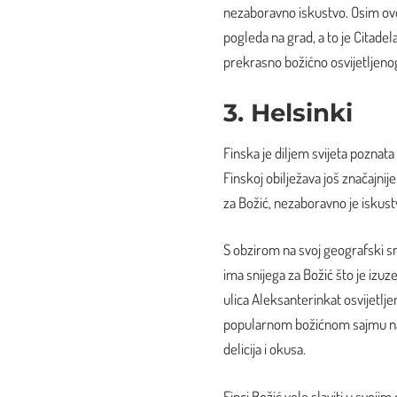
nezaboravno iskustvo. Osim ovo
pogleda na grad, a to je Citade
prekrasno božićno osvijetljeno
3. Helsinki
Finska je diljem svijeta poznata
Finskoj obilježava još značajni
za Božić, nezaboravno je iskust
S obzirom na svoj geografski sm
ima snijega za Božić što je izu
ulica Aleksanterinkat osvijetlj
popularnom božićnom sajmu na k
delicija i okusa.
Finci Božić vole slaviti u svojim