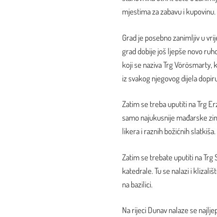
mjestima za zabavu i kupovinu.
Grad je posebno zanimljiv u vri
grad dobije još ljepše novo ruho
koji se naziva Trg Vörösmarty, 
iz svakog njegovog dijela dop
Zatim se treba uputiti na Trg E
samo najukusnije mađarske zim
likera i raznih božićnih slatkiša.
Zatim se trebate uputiti na Trg 
katedrale. Tu se nalazi i kliza
na bazilici.
Na rijeci
Dunav
nalaze se najlje