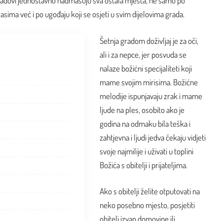
i gradovi jednostavno nadmašuju sva ostala mjesta, ne samo po
ima već i po ugođaju koji se osjeti u svim dijelovima grada.
Šetnja gradom doživljaj je za oči,
ali i za nepce, jer posvuda se
nalaze božićni specijaliteti koji
mame svojim mirisima. Božićne
melodije ispunjavaju zrak i mame
ljude na ples, osobito ako je
godina na odmaku bila teška i
zahtjevna i ljudi jedva čekaju vidjeti
svoje najmilije i uživati u toplini
Božića s obitelji i prijateljima.
Ako s obitelji želite otputovati na
neko posebno mjesto, posjetiti
obitelj izvan domovine ili