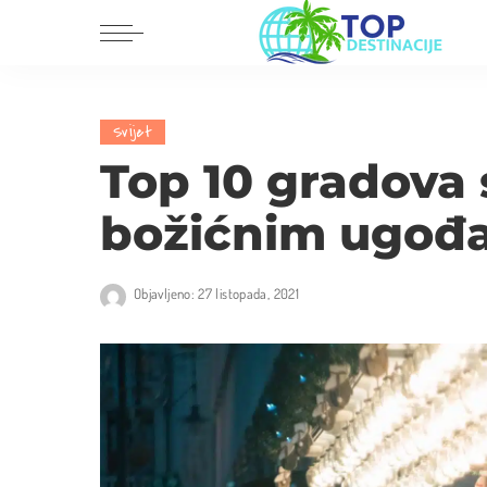
Dalmacija
Europa
Svijet
Istra i Kvarner
Amerika
Top 10 gradova 
Središnja Hrvatska
Azija
božićnim ugođ
Slavonija i Baranja
Afrika
Australija
Objavljeno: 27 listopada, 2021