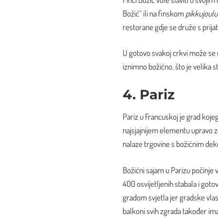
Božić“ ili na finskom
pikkujoul
restorane gdje se druže s prija
U gotovo svakoj crkvi može se u
iznimno božićno, što je velika s
4. Pariz
Pariz u Francuskoj je grad kojeg 
najsjajnijem elementu upravo z
nalaze trgovine s božićnim dek
Božićni sajam u Parizu počinj
400 osvijetljenih stabala i goto
gradom svjetla jer gradske vlasti
balkoni svih zgrada također ima