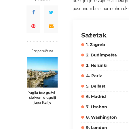
Božić je lijep svugdje, ali nek
posebnom božićnom ruhu i ukras
Sažetak
1. Zagreb
Preporučeno
2. Budimpešta
3. Helsinki
4. Pariz
5. Belfast
Puglia bez gužvi –
6. Madrid
skriveni dragulji
juga Italije
7. Lisabon
8. Washington
9. London