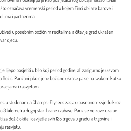
u
što označava vremenski period u kojem Finci obilaze barove i
teljima i partnerima.
živati u posebnim božićnim recitalima, a čitav je grad ukrašen
tvar djecu.
je lijepo posjetiti u bilo koji period godine, ali zasigurno je u svom
a Božić. Parižani jako cijene božićne ukrase pa se na svakom kutku
oracijama i rasvjetom.
e već u studenom, a Champs-Elysées zasja u posebnom svjetlu kroz
vo 3 kilometra dugoj stazi hrane i zabave. Pariz se ne zove uzalud
 za Božić okite i osvijetle svih 125 trgova u gradu, a trgovine i
ju rasvjetu.