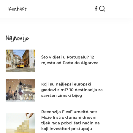
Kontakt
Najnovije
Što vidjeti u Portugalu? 12
mjesta od Porta do Algarvea
Koji su najljepši europski
gradovi zimi? 10 destinacija za
savršen zimski bijeg
Recenzija FlexFlumeltd.net:
Može li strukturirani dnevni
tijek rada poboljšati način na
koji investitori pristupaju