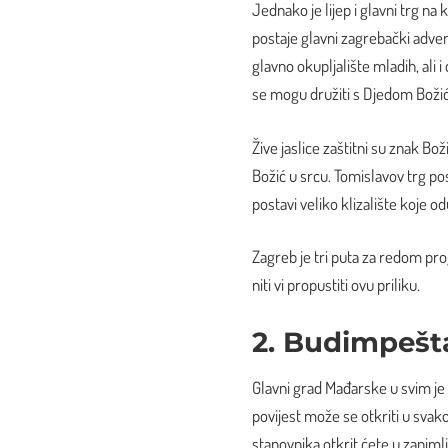
Jednako je lijep i glavni trg na
postaje glavni zagrebački adven
glavno okupljalište mladih, ali 
se mogu družiti s Djedom Boži
Žive jaslice zaštitni su znak Bo
Božić u srcu. Tomislavov trg po
postavi veliko klizalište koje
Zagreb je tri puta za redom p
niti vi propustiti ovu priliku.
2. Budimpešt
Glavni grad Mađarske u svim je 
povijest može se otkriti u svak
stanovnika otkrit ćete u zaniml