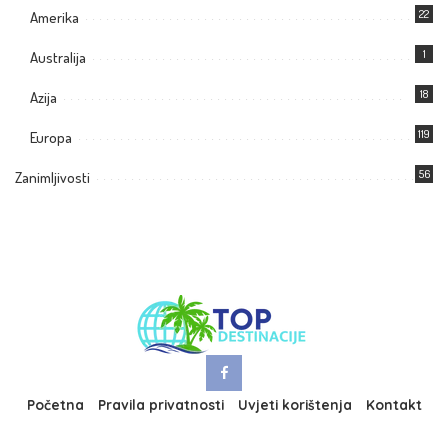
22
Amerika
1
Australija
18
Azija
119
Europa
56
Zanimljivosti
Početna
Pravila privatnosti
Uvjeti korištenja
Kontakt