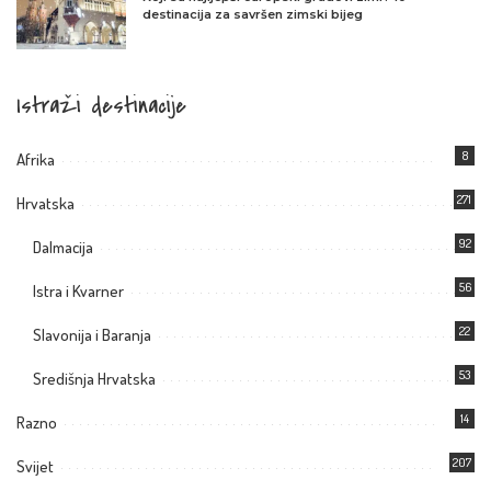
destinacija za savršen zimski bijeg
Istraži destinacije
8
Afrika
271
Hrvatska
92
Dalmacija
56
Istra i Kvarner
22
Slavonija i Baranja
53
Središnja Hrvatska
14
Razno
207
Svijet