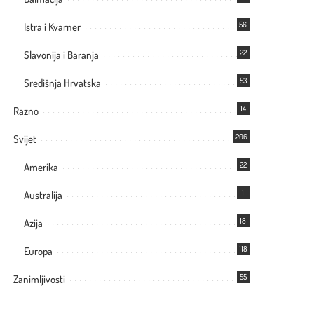
56
Istra i Kvarner
22
Slavonija i Baranja
53
Središnja Hrvatska
14
Razno
206
Svijet
22
Amerika
1
Australija
18
Azija
118
Europa
55
Zanimljivosti