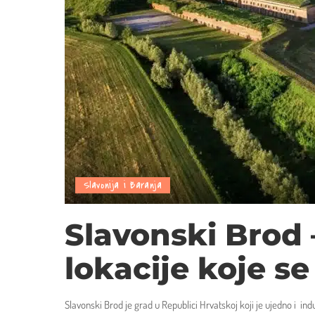
Slavonija i Baranja
Slavonski Brod 
lokacije koje se
Slavonski Brod je grad u Republici Hrvatskoj koji je ujedno i ind