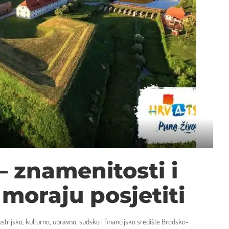
– znamenitosti i
 moraju posjetiti
ustrijsko, kulturno, upravno, sudsko i financijsko središte Brodsko-