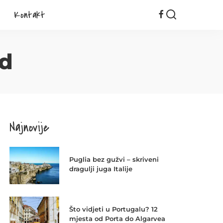
Kontakt
od
Najnovije
Puglia bez gužvi – skriveni
dragulji juga Italije
Što vidjeti u Portugalu? 12
mjesta od Porta do Algarvea