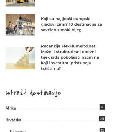
Koji su najljepši europski
gradovi zimi? 10 destinacija za
savršen zimski bijeg
Recenzija FlexFlumeltd.net:
Može li strukturirani dnevni
tijek rada poboljšati način na
koji investitori pristupaju
tržištima?
Istraži destinacije
8
Afrika
271
Hrvatska
92
Dalmacija