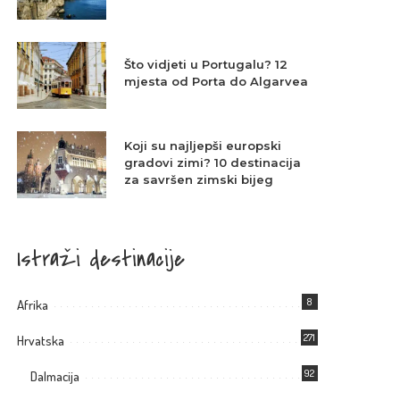
Što vidjeti u Portugalu? 12
mjesta od Porta do Algarvea
Koji su najljepši europski
gradovi zimi? 10 destinacija
za savršen zimski bijeg
Istraži destinacije
8
Afrika
271
Hrvatska
92
Dalmacija