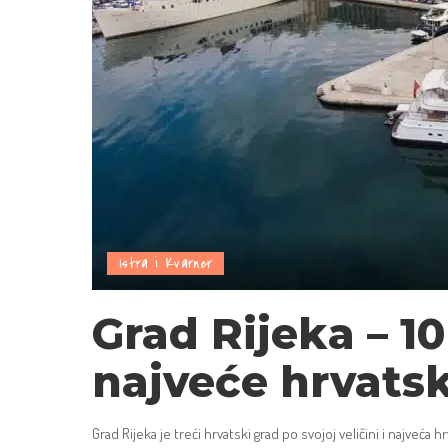
Istra i Kvarner
Grad Rijeka – 1
najveće hrvats
Grad Rijeka je treći hrvatski grad po svojoj veličini i najveća