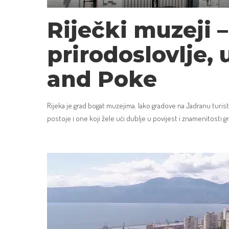
Riječki muzeji 
prirodoslovlje,
and Poke
Rijeka je grad bogat muzejima. Iako gradove na Jadranu turist
postoje i one koji žele ući dublje u povijest i znamenitosti 