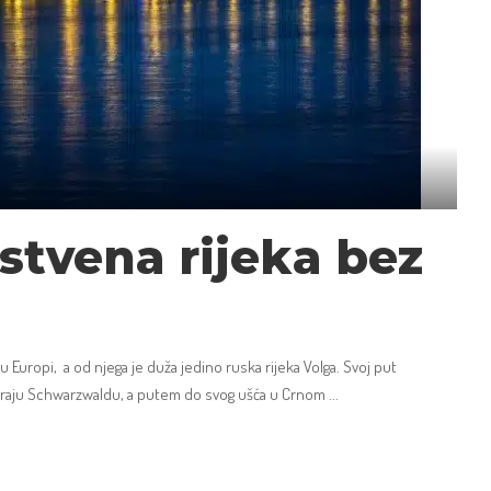
stvena rijeka bez
 u Europi, a od njega je duža jedino ruska rijeka Volga. Svoj put
kraju Schwarzwaldu, a putem do svog ušća u Crnom
...