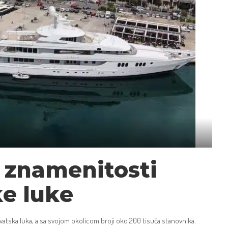
0 znamenitosti
ke luke
 hrvatska luka, a sa svojom okolicom broji oko 200 tisuća stanovnika.