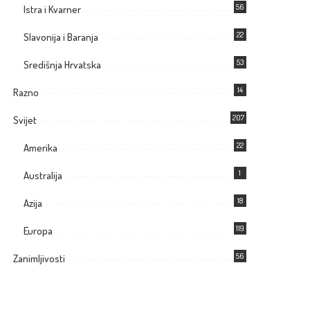
56
Istra i Kvarner
22
Slavonija i Baranja
53
Središnja Hrvatska
14
Razno
207
Svijet
22
Amerika
1
Australija
18
Azija
119
Europa
56
Zanimljivosti