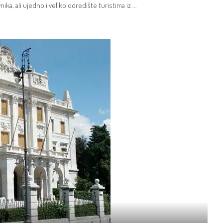
ika, ali ujedno i veliko odredište turistima iz
...