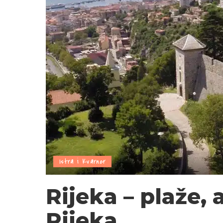
Istra i Kvarner
Rijeka – plaže, 
Rijeka