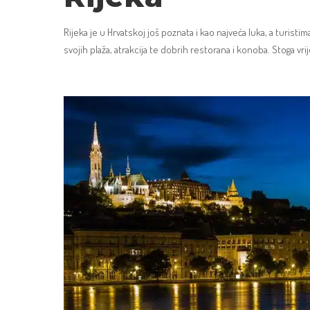
Rijeka je u Hrvatskoj još poznata i kao najveća luka, a turistima
svojih plaža, atrakcija te dobrih restorana i konoba. Stoga vri