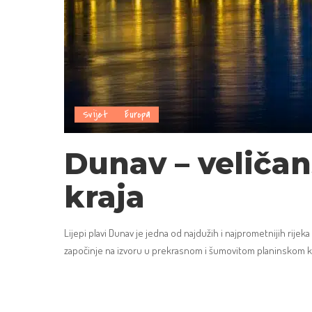
Svijet
Europa
Dunav – veličan
kraja
Lijepi plavi Dunav je jedna od najdužih i najprometnijih rijeka
započinje na izvoru u prekrasnom i šumovitom planinskom 