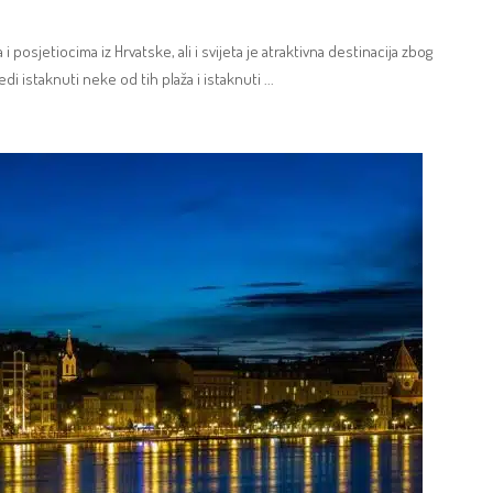
 i posjetiocima iz Hrvatske, ali i svijeta je atraktivna destinacija zbog
jedi istaknuti neke od tih plaža i istaknuti
...