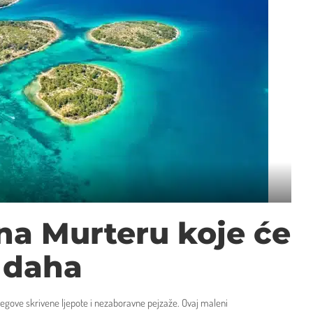
 na Murteru koje će
z daha
jegove skrivene ljepote i nezaboravne pejzaže. Ovaj maleni