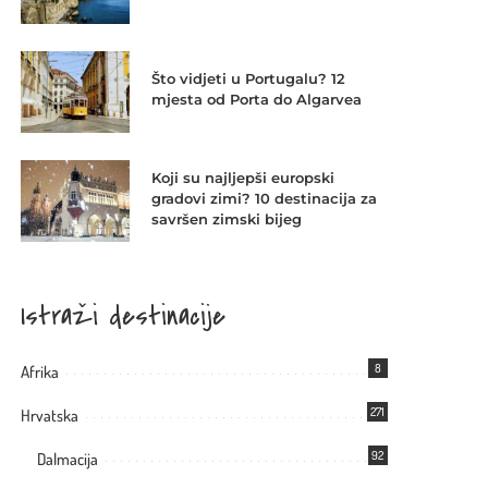
Što vidjeti u Portugalu? 12
mjesta od Porta do Algarvea
Koji su najljepši europski
gradovi zimi? 10 destinacija za
savršen zimski bijeg
Istraži destinacije
8
Afrika
271
Hrvatska
92
Dalmacija