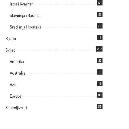
56
Istra i Kvarner
22
Slavonija i Baranja
53
Središnja Hrvatska
14
Razno
207
Svijet
22
Amerika
1
Australija
18
Azija
119
Europa
56
Zanimljivosti