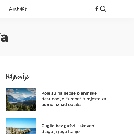
Kontakt
đa
Najnovije
Koje su najljepše planinske
destinacije Europe? 9 mjesta za
odmor iznad oblaka
Puglia bez gužvi – skriveni
dragulji juga Italije