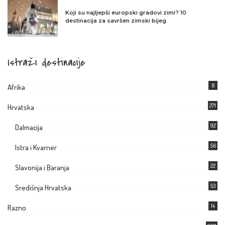
Koji su najljepši europski gradovi zimi? 10
destinacija za savršen zimski bijeg
Istraži destinacije
8
Afrika
271
Hrvatska
92
Dalmacija
56
Istra i Kvarner
22
Slavonija i Baranja
53
Središnja Hrvatska
14
Razno