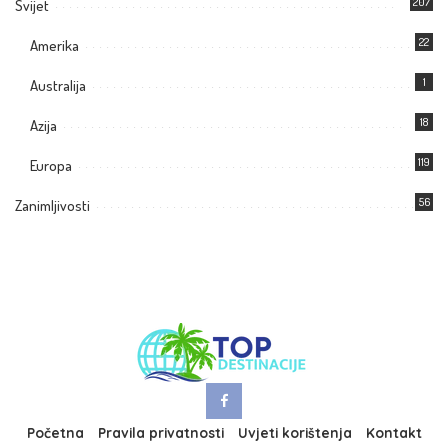
207
Svijet
22
Amerika
1
Australija
18
Azija
119
Europa
56
Zanimljivosti
Početna
Pravila privatnosti
Uvjeti korištenja
Kontakt