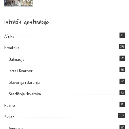
Istraži destinacije
8
Afrika
271
Hrvatska
92
Dalmacija
56
Istra i Kvarner
22
Slavonija i Baranja
53
Središnja Hrvatska
14
Razno
207
Svijet
22
Amerika