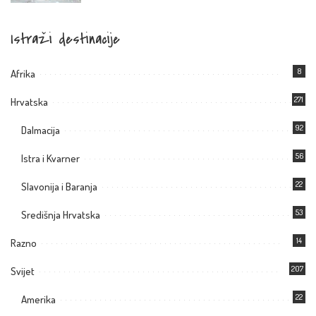
Istraži destinacije
8
Afrika
271
Hrvatska
92
Dalmacija
56
Istra i Kvarner
22
Slavonija i Baranja
53
Središnja Hrvatska
14
Razno
207
Svijet
22
Amerika