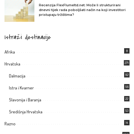
Recenzija FlexFlumeltd.net: Može li strukturirani
dnevni tijek rada poboljšati način na koji investitori
pristupaju tržištima?
Istraži destinacije
8
Afrika
271
Hrvatska
92
Dalmacija
56
Istra i Kvarner
22
Slavonija i Baranja
53
Središnja Hrvatska
14
Razno