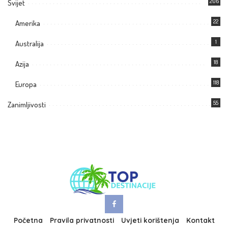
206
Svijet
22
Amerika
1
Australija
18
Azija
118
Europa
55
Zanimljivosti
Početna
Pravila privatnosti
Uvjeti korištenja
Kontakt