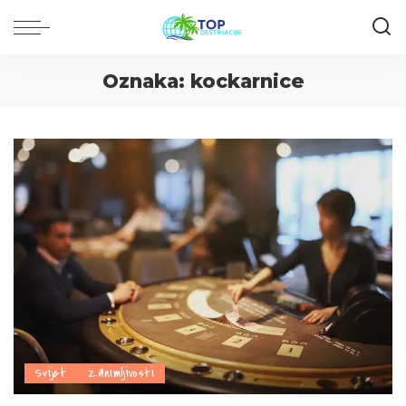
Oznaka:
kockarnice
Svijet
Zanimljivosti