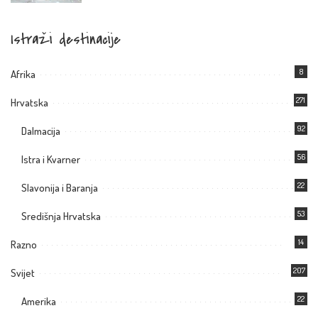
Istraži destinacije
8
Afrika
271
Hrvatska
92
Dalmacija
56
Istra i Kvarner
22
Slavonija i Baranja
53
Središnja Hrvatska
14
Razno
207
Svijet
22
Amerika