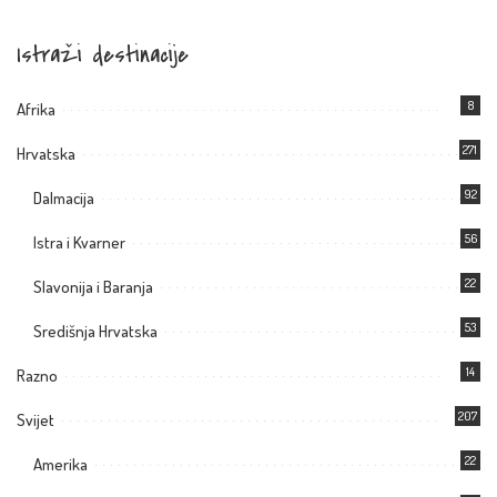
Istraži destinacije
8
Afrika
271
Hrvatska
92
Dalmacija
56
Istra i Kvarner
22
Slavonija i Baranja
53
Središnja Hrvatska
14
Razno
207
Svijet
22
Amerika