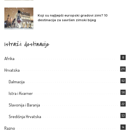
Koji su najljepši europski gradovi zimi? 10
destinacija za savršen zimski bijeg
Istraži destinacije
8
Afrika
271
Hrvatska
92
Dalmacija
56
Istra i Kvarner
22
Slavonija i Baranja
53
Središnja Hrvatska
14
Razno