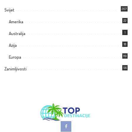
207
Svijet
22
Amerika
1
Australija
18
Azija
119
Europa
56
Zanimljivosti