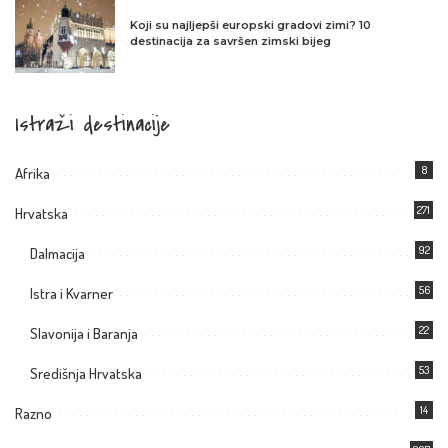
Koji su najljepši europski gradovi zimi? 10
destinacija za savršen zimski bijeg
Istraži destinacije
8
Afrika
271
Hrvatska
92
Dalmacija
56
Istra i Kvarner
22
Slavonija i Baranja
53
Središnja Hrvatska
14
Razno