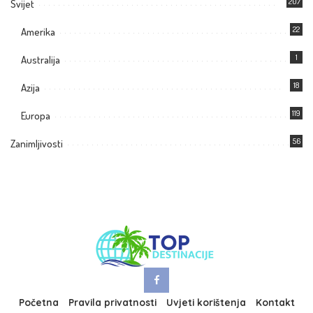
207
Svijet
22
Amerika
1
Australija
18
Azija
119
Europa
56
Zanimljivosti
Početna
Pravila privatnosti
Uvjeti korištenja
Kontakt