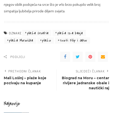
njegov oblik podsjeća na srce što je vrlo brzo pokupilo velik broj
simpatija ljubitelja prirode diljem svijeta.
plaža Croatia
plaža Iza banja
OZNAKE
plaža Morovička
plaže
Sveti Filip i Jakov
PODIJELI
PRETHODNI ČLANAK
SLJEDEĆI ČLANAK
Mali Lošinj – plaže koje
Biograd na Moru – centar
pozivaju na kupanje
rivijere jadranske obale i
nautički raj
Najnovije