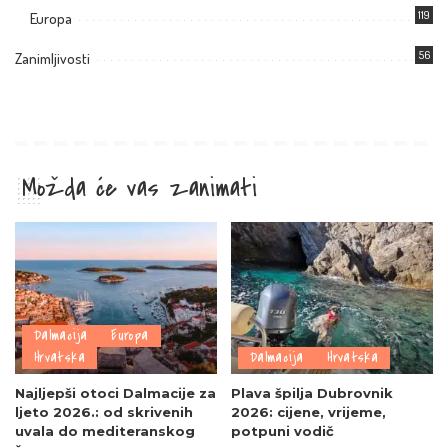
119
Europa
56
Zanimljivosti
Možda će vas zanimati
Dalmacija
Europa
Hrvatska
Dalmacija
Hrvatska
Najljepši otoci Dalmacije za
Plava špilja Dubrovnik
ljeto 2026.: od skrivenih
2026: cijene, vrijeme,
uvala do mediteranskog
potpuni vodič