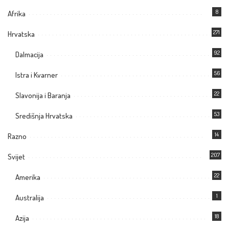
8
Afrika
271
Hrvatska
92
Dalmacija
56
Istra i Kvarner
22
Slavonija i Baranja
53
Središnja Hrvatska
14
Razno
207
Svijet
22
Amerika
1
Australija
18
Azija