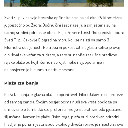
Sveti Filip i Jakov je hrvatska općina koja se nalazi oko 25 kilometara
jugoistočno od Zadra. Općinu čini šest naselja, a smještena su na
samoj sredini jadranske obale. Najbliže veće turističko središte općini
Sveti Filip i Jakov je Biograd na moru koji se nalazi na samo 3
kilometra udaljenosti. Ne treba ni pokušavati naglasiti koliko je ovaj
dio Hrvatske važan za turizam, a zato su najviše zaslužne predivne
rajske plaže od kojih ćemo nabrojati neke najpopularnije i
najposjećenije tijekom turističke sezone.
Plaža Iza banja
Plaža Iza banja je glavna plaža u općini Sveti Filip i Jakov te se proteže
od samog centra. Svojim posjetiocima nudi sve vrste podloge pa
oni, ovisno o tome tko što preferira, mogu izabrati između pješčane,
šljunčane i kamenite plaže. Osim toga, plaža nudi predivan prirodni
hlad jer je puna mjesta ispod okolnog drveća i pravo je mjesto za sve