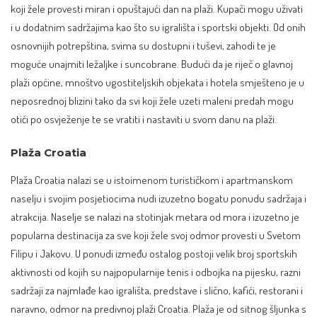
koji žele provesti miran i opuštajući dan na plaži. Kupači mogu uživati
i u dodatnim sadržajima kao što su igrališta i sportski objekti. Od onih
osnovnijih potrepština, svima su dostupni i tuševi, zahodi te je
moguće unajmiti ležaljke i suncobrane. Budući da je riječ o glavnoj
plaži općine, mnoštvo ugostiteljskih objekata i hotela smješteno je u
neposrednoj blizini tako da svi koji žele uzeti maleni predah mogu
otići po osvježenje te se vratiti i nastaviti u svom danu na plaži.
Plaža Croatia
Plaža Croatia nalazi se u istoimenom turističkom i apartmanskom
naselju i svojim posjetiocima nudi izuzetno bogatu ponudu sadržaja i
atrakcija. Naselje se nalazi na stotinjak metara od mora i izuzetno je
popularna destinacija za sve koji žele svoj odmor provesti u Svetom
Filipu i Jakovu. U ponudi između ostalog postoji velik broj sportskih
aktivnosti od kojih su najpopularnije tenis i odbojka na pijesku, razni
sadržaji za najmlađe kao igrališta, predstave i slično, kafići, restorani i
naravno, odmor na predivnoj plaži Croatia. Plaža je od sitnog šljunka s