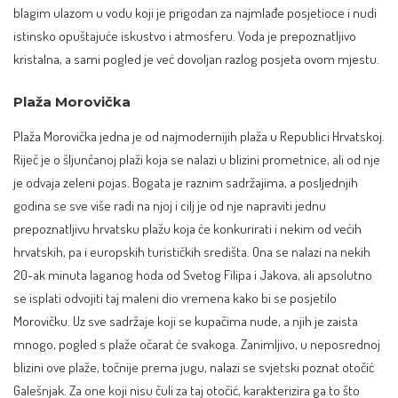
blagim ulazom u vodu koji je prigodan za najmlađe posjetioce i nudi
istinsko opuštajuće iskustvo i atmosferu. Voda je prepoznatljivo
kristalna, a sami pogled je već dovoljan razlog posjeta ovom mjestu.
Plaža Morovička
Plaža Morovička jedna je od najmodernijih plaža u Republici Hrvatskoj.
Riječ je o šljunčanoj plaži koja se nalazi u blizini prometnice, ali od nje
je odvaja zeleni pojas. Bogata je raznim sadržajima, a posljednjih
godina se sve više radi na njoj i cilj je od nje napraviti jednu
prepoznatljivu hrvatsku plažu koja će konkurirati i nekim od većih
hrvatskih, pa i europskih turističkih središta. Ona se nalazi na nekih
20-ak minuta laganog hoda od Svetog Filipa i Jakova, ali apsolutno
se isplati odvojiti taj maleni dio vremena kako bi se posjetilo
Morovičku. Uz sve sadržaje koji se kupačima nude, a njih je zaista
mnogo, pogled s plaže očarat će svakoga. Zanimljivo, u neposrednoj
blizini ove plaže, točnije prema jugu, nalazi se svjetski poznat otočić
Galešnjak. Za one koji nisu čuli za taj otočić, karakterizira ga to što