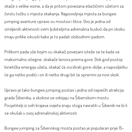
skače s velike visine, a da je pritom povezana elastičnim užetom za
čvrstu točku s mjesta skakanja. Najpovoljnija mjesta za bungee
jumping avanture upravo su mostovi i litice. Ovo je jedna od
omiljenih aktivnosti svim ljubiteljima adrenalina budući da pri skoku
imaju prilike iskusiti kako je to padati slobodnim padom.
Prilikom pada uže kojim su skakači povezani isteže se te kada se
maksimalno istegne, skakače lansira prema gore. Dok god postoji
kinetička energija užeta, skakač će oscilirati gore-dolje, a naposljetku
će ga netko podići i on ili netko drugi bit će spremni za novi skok.
Upravo je tako bungee jumping postao i jedna od najvećih atrakcija
grada Šibenika, a skokovi se odvijaju na Šibenskom mostu.
Posjetitelji iz svih krajeva svijeta znaju stoga navratiti u Šibenik ne bi li
se okušali u ovoj adrenalinskoj aktivnosti.
Bungee jumping sa Šibenskog mosta postao je popularan prije 15-