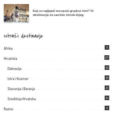
Koji su najljepši europski gradovi zimi? 10
destinacija za savršen zimski bijeg
Istraži destinacije
8
Afrika
271
Hrvatska
92
Dalmacija
56
Istra i Kvarner
22
Slavonija i Baranja
53
Središnja Hrvatska
14
Razno