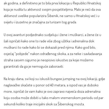
ak godina, a definitivno je to bila prva lokacija u Republici Hrvatskoj
koja je nudila tu aktivnost svojim posjetiteljima. Malo je reći da ova
aktivnost uvelike popularizira Šibenik, ne samo u Hrvatskoj već i u
svijetu i izuzetno je značajna za turizam tog grada.
U ovoj avanturi podjednako sudjeluju i žene i muškarci, a žene će u
šali ispričati kako one to rade više zbog užitka i adrenalina dok
muškarci to rade kako bi se dokazali pred njima. Kako god bilo,
osjećaj “pobjede” nakon odrađenog skoka, a za neke i savladavanja
straha sasvim sigurno je neopisivo iskustvo za koje možemo
garantirati da ga je nemoguće zaboraviti.
Na kraju dana, svi koji su iskusili bungee jumping na ovoj lokaciji, gdje
naglavačke skačete u ponor od 40 metara, a ispod vas je duboko
more, ispričat će vam kako je ovo zapravo najveća doza adrenalina
koju osoba može dobiti u tako malom vremenskom periodu od par
sekundi koliko traje inicijalni skok sa Šibenskog mosta.