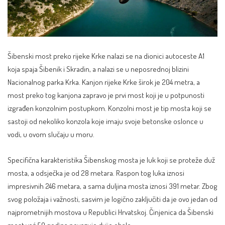
Šibenski most preko rijeke Krke nalazi se na dionici autoceste A1
koja spaja
Šibenik
i Skradin, a nalazi se u neposrednoj blizini
Nacionalnog parka Krka. Kanjon rijeke Krke širok je 204 metra, a
most preko tog kanjona zapravo je prvi most koji je u potpunosti
izgrađen konzolnim postupkom. Konzolni most je tip mosta koji se
sastoji od nekoliko konzola koje imaju svoje betonske oslonce u
vodi, u ovom slučaju u moru.
Specifična karakteristika Šibenskog mosta je luk koji se proteže duž
mosta, a odsječka je od 28 metara. Raspon tog luka iznosi
impresivnih 246 metara, a sama duljina mosta iznosi 391 metar. Zbog
svog položaja i važnosti, sasvim je logično zaključiti da je ovo jedan od
najprometnijih mostova u Republici Hrvatskoj. Činjenica da Šibenski