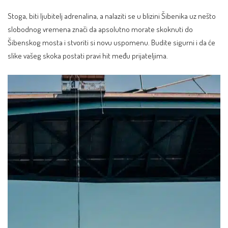
Stoga, biti ljubitelj adrenalina, a nalaziti se u blizini Šibenika uz nešto
slobodnog vremena znači da apsolutno morate skoknuti do
Šibenskog mosta i stvoriti si novu uspomenu. Budite sigurni i da će
slike vašeg skoka postati pravi hit među prijateljima.