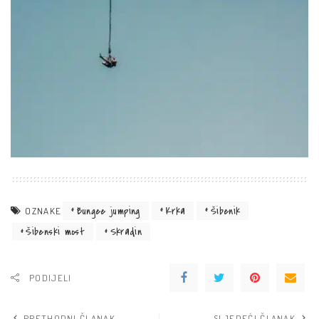
Bungee jumping
Krka
Šibenik
OZNAKE
Šibenski most
Skradin
PODIJELI
PRETHODNI ČLANAK
SLJEDEĆI ČLANAK