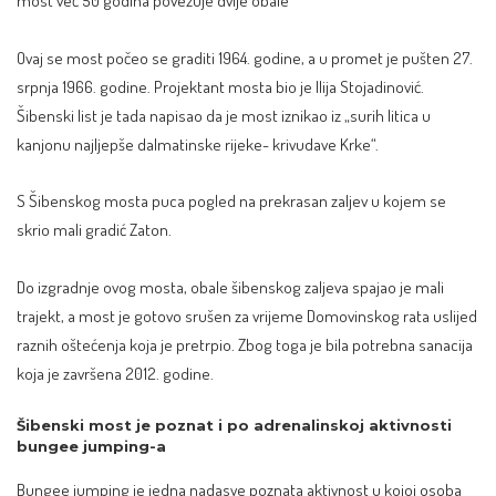
most već 50 godina povezuje dvije obale
Ovaj se most počeo se graditi 1964. godine, a u promet je pušten 27.
srpnja 1966. godine. Projektant mosta bio je Ilija Stojadinović.
Šibenski list
je tada napisao da je most iznikao iz „surih litica u
kanjonu najljepše dalmatinske rijeke- krivudave Krke“.
S Šibenskog mosta puca pogled na prekrasan zaljev u kojem se
skrio mali gradić Zaton.
Do izgradnje ovog mosta, obale šibenskog zaljeva spajao je mali
trajekt, a most je gotovo srušen za vrijeme Domovinskog rata uslijed
raznih oštećenja koja je pretrpio. Zbog toga je bila potrebna sanacija
koja je završena 2012. godine.
Šibenski most je poznat i po adrenalinskoj aktivnosti
bungee jumping-a
Bungee jumping je jedna nadasve poznata aktivnost u kojoj osoba