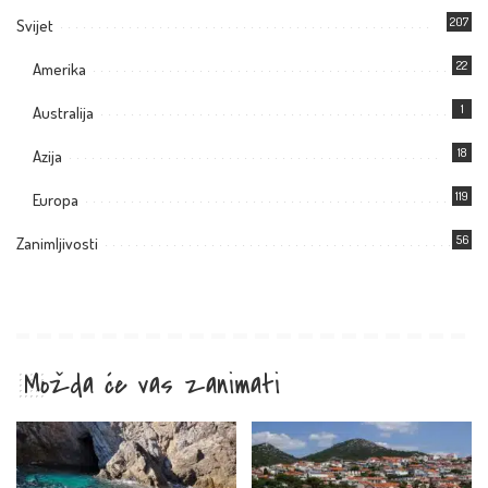
207
Svijet
22
Amerika
1
Australija
18
Azija
119
Europa
56
Zanimljivosti
Možda će vas zanimati