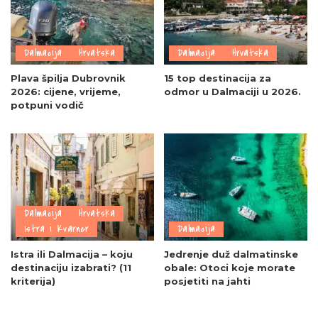
Dalmacija
Hrvatska
Dalmacija
Hrvatska
Plava špilja Dubrovnik
15 top destinacija za
2026: cijene, vrijeme,
odmor u Dalmaciji u 2026.
potpuni vodič
Dalmacija
Hrvatska
Istra i Kvarner
Dalmacija
Istra ili Dalmacija – koju
Jedrenje duž dalmatinske
destinaciju izabrati? (11
obale: Otoci koje morate
kriterija)
posjetiti na jahti