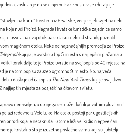
ajednica, zaslužio je da se o njemu kaže nešto više i detaljnije.
tavljen na kartu” turistima iz Hrvatske, već je cijeli svijet na neki
ma koje nudi Proizd. Nagrada Hrvatske turističke zajednice samo
kcija i osvrta na ovaj otok pa su tako i neki od stranih, poznatih
o ovom magičnom otoku. Neke od najznačajnijih promocija za Proizd
 Telegraph
koji ga je uvrstio u top 5 mjesta s najljepšim plažama u
 veliki korak dalje te je Proizd uvrstio na svoj popis od 40 mjesta na
izd je na tom popisu zauzeo ogromno 9. mjesto. No, najveća
 dobiti došla je od časopisa
The New York Times
koji je ovaj divni
 najljepših mjesta za posjetiti na čitavom svijetu.
zapravo nenaseljen, a do njega se može doći ili privatnim plovilom ili
olazi redovno iz Vele Luke. Na otoku postoji par ugostiteljskih
n prirodi koja je netaknuta i u tome leži veliki dio njegove čari.
ore je kristalno što je izuzetno privlačno svima koji su ljubitelji