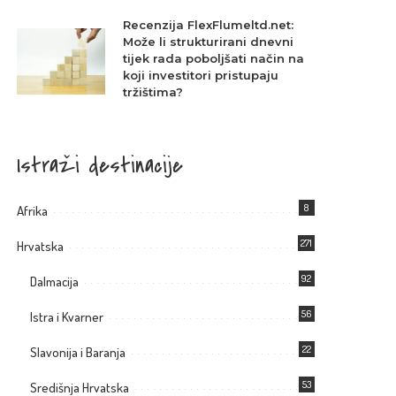
Recenzija FlexFlumeltd.net:
Može li strukturirani dnevni
tijek rada poboljšati način na
koji investitori pristupaju
tržištima?
Istraži destinacije
8
Afrika
271
Hrvatska
92
Dalmacija
56
Istra i Kvarner
22
Slavonija i Baranja
53
Središnja Hrvatska