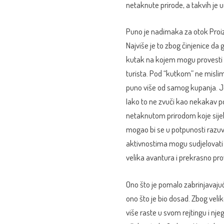
netaknute prirode, a takvih je 
Puno je nadimaka za otok Proizd,
Najviše je to zbog činjenice da 
kutak na kojem mogu provesti ci
turista. Pod “kutkom” ne misli
puno više od samog kupanja. Je
Iako to ne zvuči kao nekakav p
netaknutom prirodom koje sijek
mogao bi se u potpunosti razuvje
aktivnostima mogu sudjelovati i
velika avantura i prekrasno pr
Ono što je pomalo zabrinjavajuće
ono što je bio dosad. Zbog veli
više raste u svom rejtingu i nje