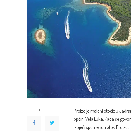
PODIJELI
Proizd je maleni otočić u Jadr
općini Vela Luka. Kada se govo
izbjeći spomenuti otok Proizd, 