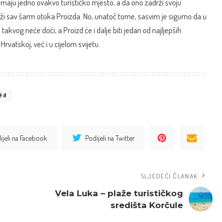
imaju jedno ovakvo turističko mjesto, a da ono zadrži svoju
eži sav šarm otoka Proizda. No, unatoč tome, sasvim je sigurno da u
vog neće doći, a Proizd će i dalje biti jedan od najljepših
rvatskoj, već i u cijelom svijetu.
ka
ijeli na Facebook
Podijeli na Twitter
SLJEDEĆI ČLANAK
Vela Luka – plaže turističkog
središta Korčule