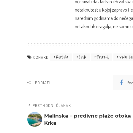
očekivati da Jadran i Hrvatska 
netaknutost u kojoj zapravo i l
narednim godinama do nečega tak
netaknutih dragulja, ne samo u H
Korčula
Otok
Proizd
Vela Lu
OZNAKE
Pod
PODIJELI
PRETHODNI ČLANAK
Malinska – predivne plaže otoka
Krka