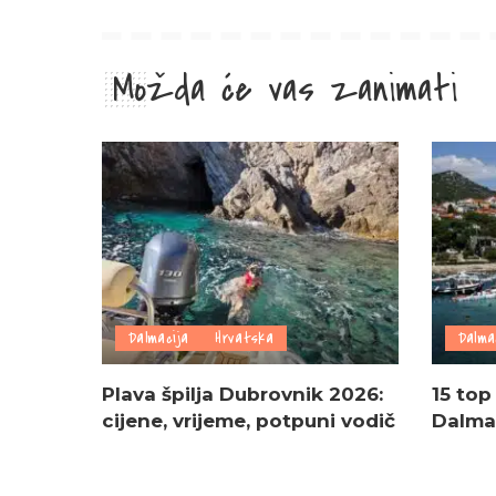
Možda će vas zanimati
Dalmacija
Hrvatska
Dalma
Plava špilja Dubrovnik 2026:
15 top
cijene, vrijeme, potpuni vodič
Dalmac