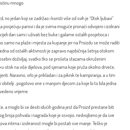
uistinu mnogo.
 no jedan koji se zadržao i koristi više od svih je “Otok ljubavi”.
ga posjećuju parovi i da je svima moguće pronaći odvojeni i izolirani
jeli dan sami i uživati bez buke i galame ostalih posjetioca i
mo samo na plaže i mjesta za kupanje jer na Proizdu se može raditi
dna od ostalih aktivnosti je zapravo najobičnija šetnja otokom.
osebni doživljaj, svatko tko se prošeta stazama okruženim
u otok na više dijelova, pod sjenama koje pruža okolno drveće,
riti. Naravno, vrlo je prikladan i za piknik te kampiranja, a u tim
 obitelji , pogotovo one s manjom djecom za koje bi to bila jedna
ovedeno vrijeme.
, a moglo bi se desiti idućih godina jest da Proizd prestane biti
kog broja pohvala i nagrada koje je osvojio, nedvojbeno je da sve
gova intima i izoliranost mogle bi postati sve manje. Teško je