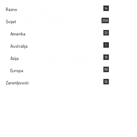
14
Razno
206
Svijet
22
Amerika
1
Australija
18
Azija
118
Europa
55
Zanimljivosti