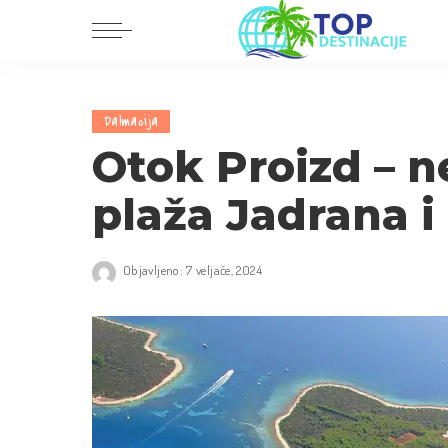
Dalmacija
Europa
Dalmacija
Istra i Kvarner
Amerika
Otok Proizd – n
Središnja Hrvatska
Azija
plaža Jadrana i
Slavonija i Baranja
Afrika
Australija
Objavljeno: 7 veljače, 2024