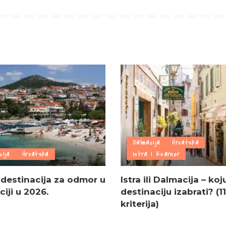
Dalmacija
Hrvatska
cija
Hrvatska
Istra i Kvarner
 destinacija za odmor u
Istra ili Dalmacija – koj
iji u 2026.
destinaciju izabrati? (11
kriterija)