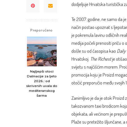
dodjeljuje Hrvatska turistička z
Te 2007. godine, ne samo da je “s
način postao upoznat s ljepota
Preporučeno
je pokrenula lavinu odličnih rea
medija počeli prenositi priču 
došle su od časopisa kao
Daily
Hrvatskoj.
The Richest
je otišao
svijetu s najčišćim morem. Pro
Najljepši otoci
promocija koju je Proizd mogao
Dalmacije za ljeto
2026.: od
otočić preporučio među svojih 12
skrivenih uvala do
mediteranskog
šarma
Zanimljivo je da je otok Proizd 
takozvanom taxi brodicom koja p
objekata, ali većinom je prepušte
Plaže su pretežito šljunčane, a m