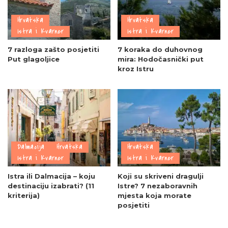
Hrvatska
Hrvatska
Istra i Kvarner
Istra i Kvarner
7 razloga zašto posjetiti
7 koraka do duhovnog
Put glagoljice
mira: Hodočasnički put
kroz Istru
Dalmacija
Hrvatska
Hrvatska
Istra i Kvarner
Istra i Kvarner
Istra ili Dalmacija – koju
Koji su skriveni dragulji
destinaciju izabrati? (11
Istre? 7 nezaboravnih
kriterija)
mjesta koja morate
posjetiti