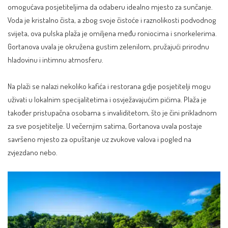
omogućava posjetiteljima da odaberu idealno mjesto za sunčanje.
Voda je kristalno čista, a zbog svoje čistoće i raznolikosti podvodnog
svijeta, ova pulska plaža je omiljena među roniocima i snorkelerima.
Gortanova uvala je okružena gustim zelenilom, pružajući prirodnu
hladovinu i intimnu atmosferu.
Na plaži se nalazi nekoliko kafića i restorana gdje posjetitelji mogu
uživati u lokalnim specijalitetima i osvježavajućim pićima. Plaža je
također pristupačna osobama s invaliditetom, što je čini prikladnom
za sve posjetitelje. U večernjim satima, Gortanova uvala postaje
savršeno mjesto za opuštanje uz zvukove valova i pogled na
zvjezdano nebo.