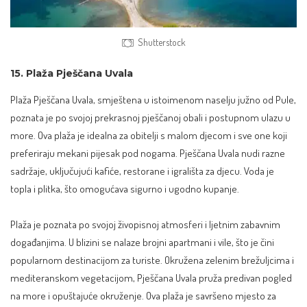
Shutterstock
15. Plaža Pješčana Uvala
Plaža Pješčana Uvala, smještena u istoimenom naselju južno od Pule,
poznata je po svojoj prekrasnoj pješčanoj obali i postupnom ulazu u
more. Ova plaža je idealna za obitelji s malom djecom i sve one koji
preferiraju mekani pijesak pod nogama. Pješčana Uvala nudi razne
sadržaje, uključujući kafiće, restorane i igrališta za djecu. Voda je
topla i plitka, što omogućava sigurno i ugodno kupanje.
Plaža je poznata po svojoj živopisnoj atmosferi i ljetnim zabavnim
događanjima. U blizini se nalaze brojni apartmani i vile, što je čini
popularnom destinacijom za turiste. Okružena zelenim brežuljcima i
mediteranskom vegetacijom, Pješčana Uvala pruža predivan pogled
na more i opuštajuće okruženje. Ova plaža je savršeno mjesto za