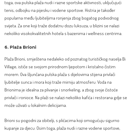
toga, ova pulska plaža nudi i razne sportske aktivnosti, uključujući
tenis, odbojku na pijesku i vodene sportove. Histria je također
popularna među ljubiteljima ronjenja zbog bogatog podvodnog
svijeta. Za one koji traže dodatnu dozu luksuza, u blizini se nalazi
nekoliko visokokvalitetnih hotela s bazenima i wellness centrima.
6. Plaža Brioni
Plaža Brioni, smještena nedaleko od poznatog turističkog naselja Bi
Village, ističe se svojom prirodnom ljepotom i kristalno čistim
morem. Ova šljunčana pulska plaža s dijelovima stijena privlači
ljubitelje sunca i mora koji traže mirniju atmosferu. Voda na
Brionima je idealna za plivanje i snorkeling, a zbog svoje čistoće
privlači i ronioce. Na plaži se nalazi nekoliko kafića i restorana gdje se
može uživati u lokalnim delicijama.
Brioni su pogodni za obitelji, s plićacima koji omogućuju sigurno
kupanje za djecu. Osim toga, plaža nudi i razne vodene sportove,