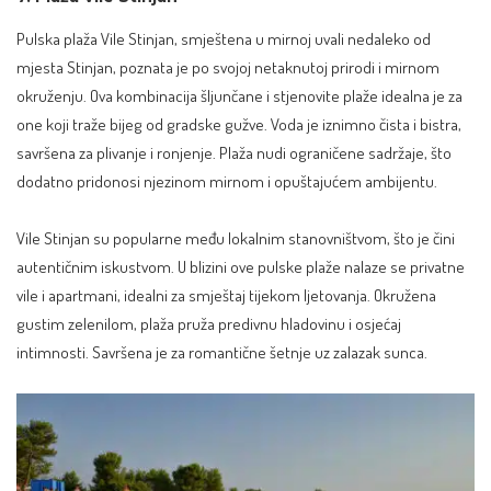
Pulska plaža Vile Stinjan, smještena u mirnoj uvali nedaleko od
mjesta Stinjan, poznata je po svojoj netaknutoj prirodi i mirnom
okruženju. Ova kombinacija šljunčane i stjenovite plaže idealna je za
one koji traže bijeg od gradske gužve. Voda je iznimno čista i bistra,
savršena za plivanje i ronjenje. Plaža nudi ograničene sadržaje, što
dodatno pridonosi njezinom mirnom i opuštajućem ambijentu.
Vile Stinjan su popularne među lokalnim stanovništvom, što je čini
autentičnim iskustvom. U blizini ove pulske plaže nalaze se privatne
vile i apartmani, idealni za smještaj tijekom ljetovanja. Okružena
gustim zelenilom, plaža pruža predivnu hladovinu i osjećaj
intimnosti. Savršena je za romantične šetnje uz zalazak sunca.