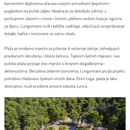
kamenitim dijelovima očarava svojom prirodnom ljepotom i
pogledom na pulski zaljev. Idealna je za obiteljski odmor, s
postupnim ulazom u more i čistom, plitkom vodom koja je sigurna
za djecu. Lungomare nudi različite sadržaje, uključujući iznajmljivanje
ležaljki, kafiće i restorane uz samu obalu.
Plaža je omiljeno mjesto za jutarnje ili večernje šetnje, zahvaljujući
predivnom okruženju i blizini šetnice. Tijekom ljetnih mjeseci, ova
pulska plaža postaje živo mjesto s brojnim događanjima i
aktivnostima. Okružena zelenim borovima, Lungomare pruža prijeko
potrebnu hladovinu tijekom vrućih dana. Osim toga, plaža je lako
dostupna i nudi predivne prizore zalaska sunca.