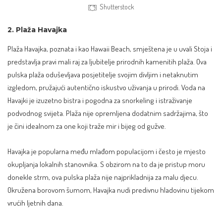
Shutterstock
2. Plaža Havajka
Plaža Havajka, poznata i kao
Hawaii Beach
, smještena je u uvali Stoja i
predstavlja pravi mali raj za ljubitelje prirodnih kamenitih plaža. Ova
pulska plaža oduševljava posjetitelje svojim divljim i netaknutim
izgledom, pružajući autentično iskustvo uživanja u prirodi. Voda na
Havajki je izuzetno bistra i pogodna za snorkeling i istraživanje
podvodnog svijeta. Plaža nije opremljena dodatnim sadržajima, što
je čini idealnom za one koji traže mir i bijeg od gužve.
Havajka je popularna među mlađom populacijom i često je mjesto
okupljanja lokalnih stanovnika. S obzirom na to da je pristup moru
donekle strm, ova pulska plaža nije najprikladnija za malu djecu.
Okružena borovom šumom, Havajka nudi predivnu hladovinu tijekom
vrućih ljetnih dana.