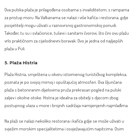
Ova pulska plaža je prilagođena osobama s invaliditetom, s rampama
za pristup moru. Na Valkanama se nalazi i više kafića i restorana, gdje
posjetitelji mogu uživati u raznovrsnoj gastronomskoj ponudi.
Također, tu su i svlačionice, tuševi i sanitarni čvorovi, što čini ovu plažu
vrlo praktičnom za cijelodnevni boravak. Ovo je jedna od najljepših
plaža u Puli.
5. Plaža Histria
Plaža Histria, smještena u okviru istoimenog turističkog kompleksa,
poznata je po svojoj mirnoj i opuštajućoj atmosferi. Ova šljunčana
plaža s betoniranim dijelovima pruža prekrasan pogled na pulski
zaljev i okolne otoke. Histria je idealna za obitelji s djecom zbog
postupnog ulaza u more i brojnih sadržaja namijenjenih najmlađima.
Na plaži se nalazi nekoliko restorana i kafića gdje se može uživati u
svježim morskim specijalitetima i osvježavajućim napitcima. Osim