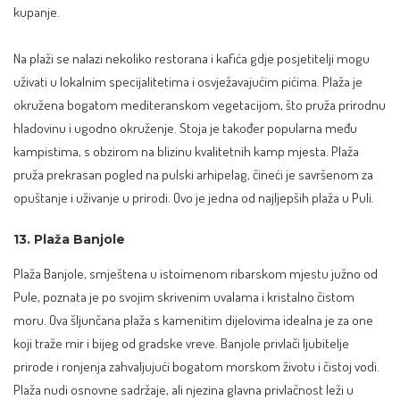
kupanje.
Na plaži se nalazi nekoliko restorana i kafića gdje posjetitelji mogu
uživati u lokalnim specijalitetima i osvježavajućim pićima. Plaža je
okružena bogatom mediteranskom vegetacijom, što pruža prirodnu
hladovinu i ugodno okruženje. Stoja je također popularna među
kampistima, s obzirom na blizinu kvalitetnih kamp mjesta. Plaža
pruža prekrasan pogled na pulski arhipelag, čineći je savršenom za
opuštanje i uživanje u prirodi. Ovo je jedna od najljepših plaža u Puli.
13. Plaža Banjole
Plaža Banjole, smještena u istoimenom ribarskom mjestu južno od
Pule, poznata je po svojim skrivenim uvalama i kristalno čistom
moru. Ova šljunčana plaža s kamenitim dijelovima idealna je za one
koji traže mir i bijeg od gradske vreve. Banjole privlači ljubitelje
prirode i ronjenja zahvaljujući bogatom morskom životu i čistoj vodi.
Plaža nudi osnovne sadržaje, ali njezina glavna privlačnost leži u