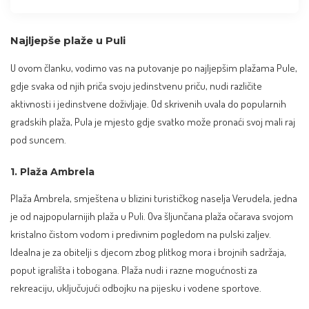
Najljepše plaže u Puli
U ovom članku, vodimo vas na putovanje po najljepšim plažama Pule,
gdje svaka od njih priča svoju jedinstvenu priču, nudi različite
aktivnosti i jedinstvene doživljaje. Od skrivenih uvala do popularnih
gradskih plaža, Pula je mjesto gdje svatko može pronaći svoj mali raj
pod suncem.
1. Plaža Ambrela
Plaža Ambrela, smještena u blizini turističkog naselja Verudela, jedna
je od najpopularnijih plaža u Puli. Ova šljunčana plaža očarava svojom
kristalno čistom vodom i predivnim pogledom na pulski zaljev.
Idealna je za obitelji s djecom zbog plitkog mora i brojnih sadržaja,
poput igrališta i tobogana. Plaža nudi i razne mogućnosti za
rekreaciju, uključujući odbojku na pijesku i vodene sportove.