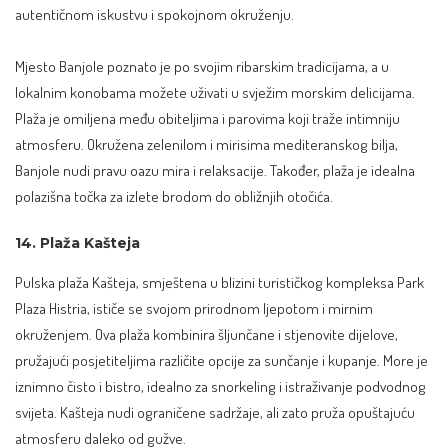
autentičnom iskustvu i spokojnom okruženju.
Mjesto Banjole poznato je po svojim ribarskim tradicijama, a u
lokalnim konobama možete uživati u svježim morskim delicijama.
Plaža je omiljena među obiteljima i parovima koji traže intimniju
atmosferu. Okružena zelenilom i mirisima mediteranskog bilja,
Banjole nudi pravu oazu mira i relaksacije. Također, plaža je idealna
polazišna točka za izlete brodom do obližnjih otočića.
14. Plaža Kašteja
Pulska plaža Kašteja, smještena u blizini turističkog kompleksa Park
Plaza Histria, ističe se svojom prirodnom ljepotom i mirnim
okruženjem. Ova plaža kombinira šljunčane i stjenovite dijelove,
pružajući posjetiteljima različite opcije za sunčanje i kupanje. More je
iznimno čisto i bistro, idealno za snorkeling i istraživanje podvodnog
svijeta. Kašteja nudi ograničene sadržaje, ali zato pruža opuštajuću
atmosferu daleko od gužve.