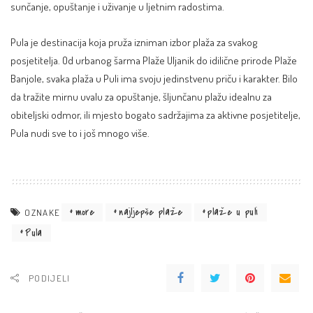
sunčanje, opuštanje i uživanje u ljetnim radostima.
Pula je destinacija koja pruža izniman izbor plaža za svakog
posjetitelja. Od urbanog šarma Plaže Uljanik do idilične prirode Plaže
Banjole, svaka plaža u Puli ima svoju jedinstvenu priču i karakter. Bilo
da tražite mirnu uvalu za opuštanje, šljunčanu plažu idealnu za
obiteljski odmor, ili mjesto bogato sadržajima za aktivne posjetitelje,
Pula nudi sve to i još mnogo više.
more
najljepše plaže
plaže u puli
OZNAKE
Pula
PODIJELI