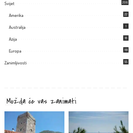
206
Svijet
22
Amerika
1
Australija
18
Azija
118
Europa
55
Zanimljivosti
Možda će vas zanimati