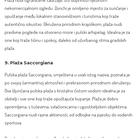
Plaža nudi ograničene sadržaje, što doprinosi njezinom
nekomercijalnom izgledu. Zonchi je omiljeno mjesto za sunčanje i
opuštanje među lokalnim stanovništvom i turistima koji traže
autentično iskustvo. Okružena prirodnim krajolikom, plaža nudi
predivne poglede na otvoreno more i pulski arhipelag. Idealna je za
one koji traže tišinu i spokoj, daleko od užurbanog ritma gradskih
plaža.
9. Plaža Saccorgiana
Pulska plaža Saccorgiana, smještena u uvali istog naziva, poznata je
po svojoj šarmantnoj atmosferi i prekrasnom prirodnom okruženju.
Ova šljunčana pulska plaža s kristalno čistom vodom idealna je za
obitelji i sve one koji traže opuštajuće kupanje. Plaža je dobro
opremljena, s tuševima, svlačionicama i ugostiteljskim objektima.
Saccorgiana nudi razne aktivnosti, od odbojke na pijesku do vodenih
sportova.