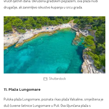
vrućih ljetnih dana. Okružena gradskim pejzažem, ova plaža nudi
drugačije, ali zanimljivo iskustvo kupanja u srcu grada.
Shutterstock
11. Plaža Lungomare
Pulska plaža Lungomare, poznata i kao plaža Valsaline, smještena je
duž čuvene šetnice Lungomare u Puli. Ova šljunčana plaža s