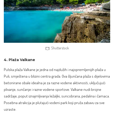
Shutterstock
4. Plaža Valkane
Pulska plaža Valkane je jedna od najdužih i najopremljenijih plaža u
Puli, smještena u blizini centra grada. Ova šljunčana plaža s dijelovima
betonirane obale idealna je za razne vodene aktivnosti, uključujući
plivanje, sunčanje i razne vodene sportove. Valkane nudi brojne
sadržaje, poput iznajmljivanja ležaljki, suncobrana, pedalina i čamaca.
Posebna atrakcija je plutajući vodeni park koji pruža zabavu za sve
uzraste.