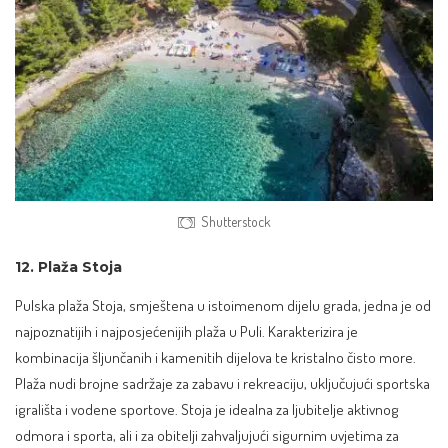
Shutterstock
12. Plaža Stoja
Pulska plaža Stoja, smještena u istoimenom dijelu grada, jedna je od
najpoznatijih i najposjećenijih plaža u Puli. Karakterizira je
kombinacija šljunčanih i kamenitih dijelova te kristalno čisto more.
Plaža nudi brojne sadržaje za zabavu i rekreaciju, uključujući sportska
igrališta i vodene sportove. Stoja je idealna za ljubitelje aktivnog
odmora i sporta, ali i za obitelji zahvaljujući sigurnim uvjetima za