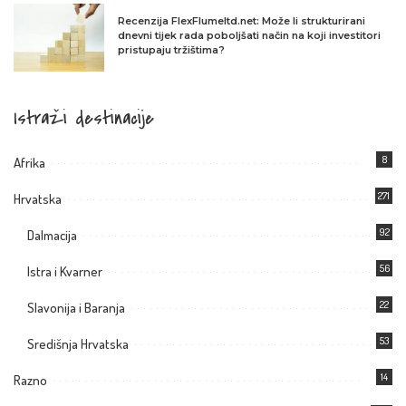
Recenzija FlexFlumeltd.net: Može li strukturirani
dnevni tijek rada poboljšati način na koji investitori
pristupaju tržištima?
Istraži destinacije
8
Afrika
271
Hrvatska
92
Dalmacija
56
Istra i Kvarner
22
Slavonija i Baranja
53
Središnja Hrvatska
14
Razno