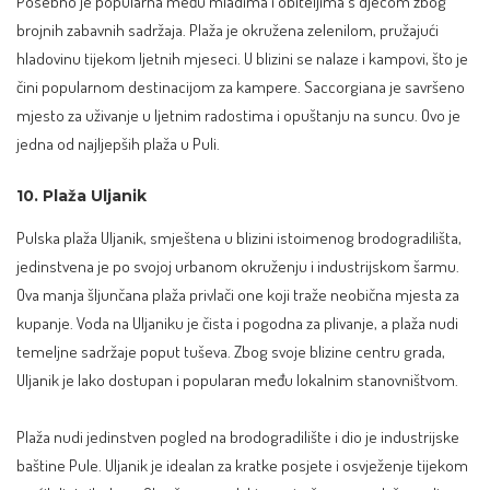
Posebno je popularna među mladima i obiteljima s djecom zbog
brojnih zabavnih sadržaja. Plaža je okružena zelenilom, pružajući
hladovinu tijekom ljetnih mjeseci. U blizini se nalaze i kampovi, što je
čini popularnom destinacijom za kampere. Saccorgiana je savršeno
mjesto za uživanje u ljetnim radostima i opuštanju na suncu. Ovo je
jedna od najljepših plaža u Puli.
10. Plaža Uljanik
Pulska plaža Uljanik, smještena u blizini istoimenog brodogradilišta,
jedinstvena je po svojoj urbanom okruženju i industrijskom šarmu.
Ova manja šljunčana plaža privlači one koji traže neobična mjesta za
kupanje. Voda na Uljaniku je čista i pogodna za plivanje, a plaža nudi
temeljne sadržaje poput tuševa. Zbog svoje blizine centru grada,
Uljanik je lako dostupan i popularan među lokalnim stanovništvom.
Plaža nudi jedinstven pogled na brodogradilište i dio je industrijske
baštine Pule. Uljanik je idealan za kratke posjete i osvježenje tijekom