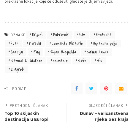
prekrasne lokacije koje će oduševiti gledatelje diljem svijeta.
Brijuni
Dubrovnik
film
Hrvatska
OZNAKE
Hvar
Korčula
Leonardo DiCaprio
Odransko polje
Opatija
Pag
Ryan Reynolds
Salma Hayek
Samuel L. Jackson
snimanje
Split
Vis
Zagreb
PODIJELI
PRETHODNI ČLANAK
SLJEDEĆI ČLANAK
Top 10 skijaških
Dunav – veličanstvena
destinacija u Europi
rijeka bez kraja