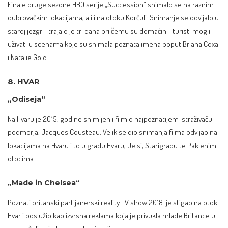
Finale druge sezone HBO serije „Succession“ snimalo se na raznim
dubrovačkim lokacijama, ali i na otoku Korčuli. Snimanje se odvijalo u
staroj jezgri i trajalo je tri dana pri čemu su domaćini i turisti mogli
uživati u scenama koje su snimala poznata imena poput Briana Coxa
i Natalie Gold.
8. HVAR
„Odiseja“
Na Hvaru je 2015. godine snimljen i film o najpoznatijem istraživaču
podmorja, Jacques Cousteau. Velik se dio snimanja filma odvijao na
lokacijama na Hvaru i to u gradu Hvaru, Jelsi, Starigradu te Paklenim
otocima.
„Made in Chelsea“
Poznati britanski partijanerski reality TV show 2018. je stigao na otok
Hvar i poslužio kao izvrsna reklama koja je privukla mlade Britance u