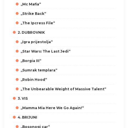
„Mc Mafia“
„Strike Back“
„The Ipcress File“
2. DUBROVNIK
„Igra prijestolja“
„Star Wars: The Last Jedi“
„Borgia III“
„Sumrak templara“
„Robin Hood“
„The Unbearable Weight of Massive Talent“
3. VIS
„Mamma Mia Here We Go Again!“
4. BRIJUNI
„Bosonogi car“