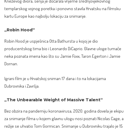
Kneževog dvora, serija je dočarala vrijeme srednjovjekovnog
templarskog vojnog poretka i ponovno stavila Hrvatsku na filmsku
kartu Europe kao najbolju lokaciju za snimanje.
„Robin Hood“
Robin Hood je uspješnica Otta Bathursta u kojoj je dio
producentskog tima bio i Leonardo DiCaprio. Glavne uloge tumače
neka poznata imena kao što su Jamie Foxx, Taron Egerton i Jamie
Dornan.
Igrani film je u Hrvatskoj sniman 17 dana i to na lokacijama
Dubrovnika i Završja.
„The Unbearable Weight of Massive Talent“
Bez obzira na pandemiju koronavirusa, 2020. godina dovela je ekipu
za snimanje filma u kojem glavnu ulogu nosi poznati Nicolas Cage, a
režije se uhvatio Tom Gormican. Snimanje u Dubrovniku trajalo je 15