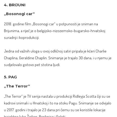
4. BRIJUNI
„Bosonogi car“
2018. godine film „Bosonogi car“ u potpunosti je sniman
na
Brijunima
, a riječ je o belgijsko-nizozemsko-bugarsko-hrvatskoj
suradnji i koprodukciji.
Jedna od važnih uloga u ovoj odličnoj satiri pripala je kćeri Charlie
Chaplina, Geraldine Chaplin. Snimanje je trajalo 30 dana, i u njemu je
sudjelovalo gotovo pet stotina ljudi.
5. PAG
„The Terror“
„The Terror“ je TV serija nastala u produkciji Ridleyja Scotta čiji su se
kadrovi snimali i u Hrvatskoj i to na otoku Pagu. Snimanje se odvijalo
u 2017. godini i trajalo je 23 dana pri čemu su se koristile lokacije
trajektne luke Žigljen, Beriknice i Goleti.