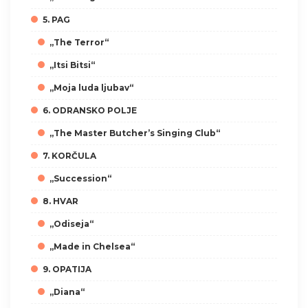
5. PAG
„The Terror“
„Itsi Bitsi“
„Moja luda ljubav“
6. ODRANSKO POLJE
„The Master Butcher’s Singing Club“
7. KORČULA
„Succession“
8. HVAR
„Odiseja“
„Made in Chelsea“
9. OPATIJA
„Diana“