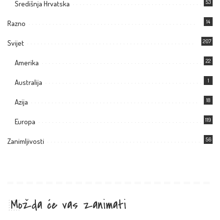
53
Središnja Hrvatska
14
Razno
207
Svijet
22
Amerika
1
Australija
18
Azija
119
Europa
56
Zanimljivosti
Možda će vas zanimati