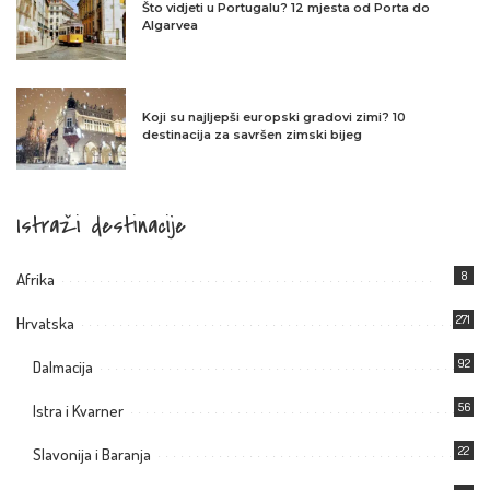
Što vidjeti u Portugalu? 12 mjesta od Porta do
Algarvea
Koji su najljepši europski gradovi zimi? 10
destinacija za savršen zimski bijeg
Istraži destinacije
8
Afrika
271
Hrvatska
92
Dalmacija
56
Istra i Kvarner
22
Slavonija i Baranja