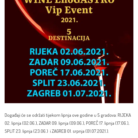
Događaji će se održati tijekom lipnja ove godine u 5 gradova: RIJEKA
02. lipnja (02.06.),
ZADAR
09. lipnja (09.06.), POREČ 17. lipnja (17.06.),
SPLIT 23. lipnja (23.06.) i ZAGREB 01. srpnja (01.07.2021.).