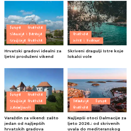
Europa
Hrvatska
Slavonija i Baranja
Hrvatska
Središnja Hrvatska
Istra i Kvarner
Hrvatski gradovi idealni za
Skriveni dragulji Istre koje
ljetni produženi vikend
lokalci vole
Europa
Hrvatska
Središnja Hrvatska
Dalmacija
Europa
Zanimljivosti
Hrvatska
Varaždin za vikend: zašto
Najljepši otoci Dalmacije za
jedan od najljepših
ljeto 2026.: od skrivenih
hrvatskih gradova
uvala do mediteranskog