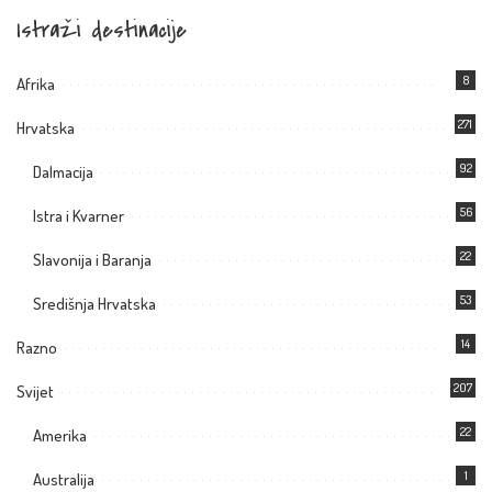
Istraži destinacije
8
Afrika
271
Hrvatska
92
Dalmacija
56
Istra i Kvarner
22
Slavonija i Baranja
53
Središnja Hrvatska
14
Razno
207
Svijet
22
Amerika
1
Australija