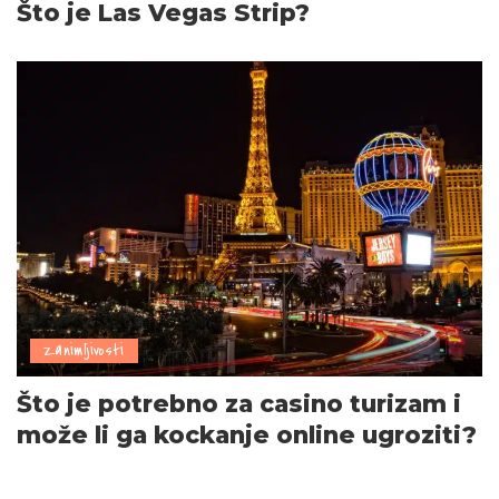
Što je Las Vegas Strip?
Zanimljivosti
Što je potrebno za casino turizam i
može li ga kockanje online ugroziti?