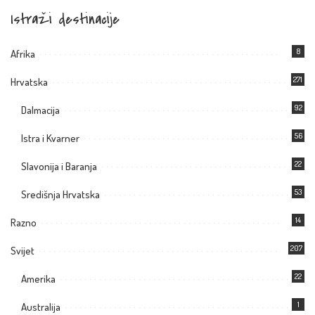
Istraži destinacije
8
Afrika
271
Hrvatska
92
Dalmacija
56
Istra i Kvarner
22
Slavonija i Baranja
53
Središnja Hrvatska
14
Razno
207
Svijet
22
Amerika
1
Australija