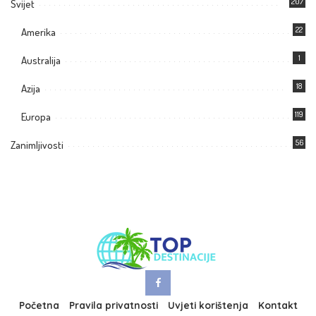
207
Svijet
22
Amerika
1
Australija
18
Azija
119
Europa
56
Zanimljivosti
Početna
Pravila privatnosti
Uvjeti korištenja
Kontakt