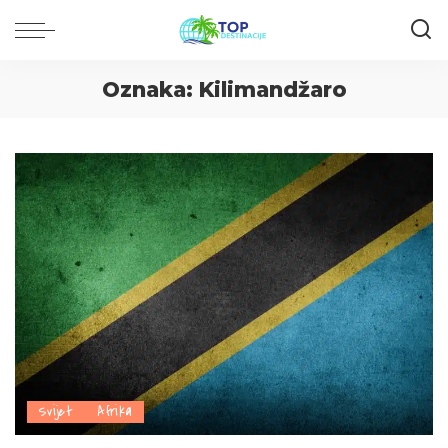
Oznaka:
Kilimandžaro
Svijet
Afrika