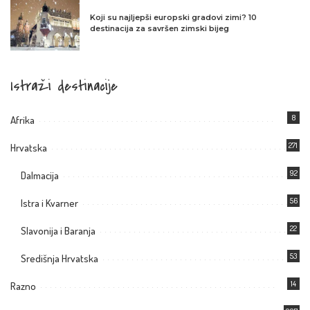
Koji su najljepši europski gradovi zimi? 10
destinacija za savršen zimski bijeg
Istraži destinacije
8
Afrika
271
Hrvatska
92
Dalmacija
56
Istra i Kvarner
22
Slavonija i Baranja
53
Središnja Hrvatska
14
Razno