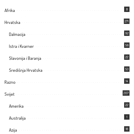
8
Afrika
271
Hrvatska
92
Dalmacija
56
Istra i Kvarner
22
Slavonija i Baranja
53
Središnja Hrvatska
14
Razno
207
Svijet
22
Amerika
1
Australija
18
Azija