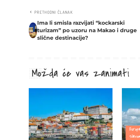
PRETHODNI ČLANAK
Ima li smisla razvijati “kockarski
turizam” po uzoru na Makao i druge
slične destinacije?
Možda će vas zanimati
Europ
Slavo