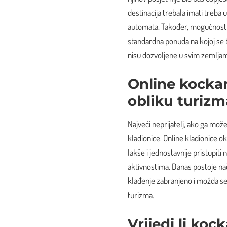
destinacija trebala imati treba 
automata. Također, mogućnost s
standardna ponuda na kojoj se 
nisu dozvoljene u svim zemljama
Online kockar
obliku turizm
Najveći neprijatelj, ako ga mož
kladionice. Online kladionice okup
lakše i jednostavnije pristupiti
aktivnostima. Danas postoje nači
klađenje zabranjeno i možda se 
turizma.
Vrijedi li koc