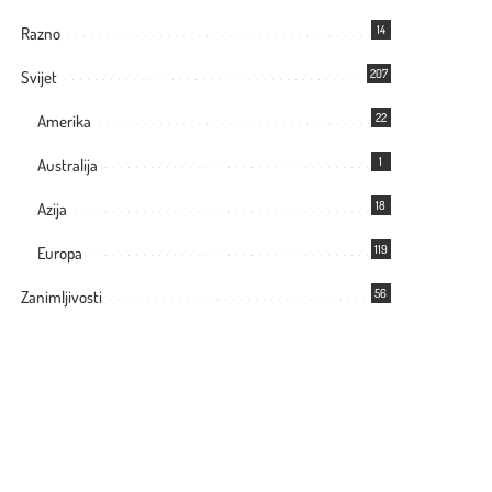
14
Razno
207
Svijet
22
Amerika
1
Australija
18
Azija
119
Europa
56
Zanimljivosti