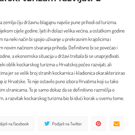
ka zemlja čiju
državnu blagajnu najviše pune prihodi od turizma
.
tijekom cijele godine, ljeti ih dolazi velika većina, a ostatkom godine
 na neki način bi spojio uživanje u prekrasnim krajolicima i
m novim načinom stvaranja prihoda. Definitivno bi se povećao i
godine, a ekonomska situacija u državi trebala bi se unaprjeđivati.
eki oblik kockarskog turizma u Hrvatskoj počeo razvijati, ali
ma jer se velik broj stranih kockarnica i kladionica okarakterizirao
up iz Hrvatske. To nije ostavilo puno izbora Hrvatima koji su tako
im stranicama. To je samo dokaz da se definitivno razmišlja o
m, a razvitak kockarskog turizma bio bi idući korak u svemu tome.
dijeli na Facebook
Podijeli na Twitter