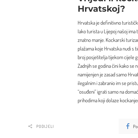
Hrvatskoj?
Hrvatska je definitivno turistič
Iako turista u Lijepoj našoj ima 
znatno manje. Kockarski turizam
plažama koje Hrvatska nudi s ti
broj posjetitelja tijekom cijele 
Zadnjih se godina čini kako se n
namijenjen je zasad samo Hrvati
ilegalnim i zabranio im se prist
“osuđeni” igrati samo na domać
prihodima koji dolaze kockanje
Po
PODIJELI