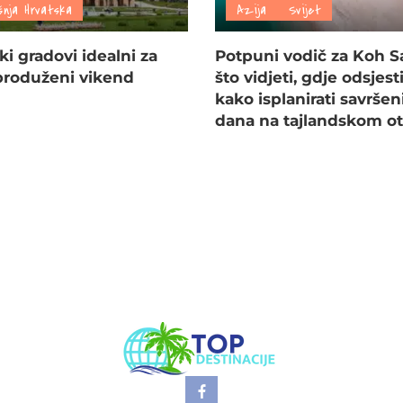
šnja Hrvatska
Azija
Svijet
ki gradovi idealni za
Potpuni vodič za Koh S
 produženi vikend
što vidjeti, gdje odsjesti
kako isplanirati savršen
dana na tajlandskom o