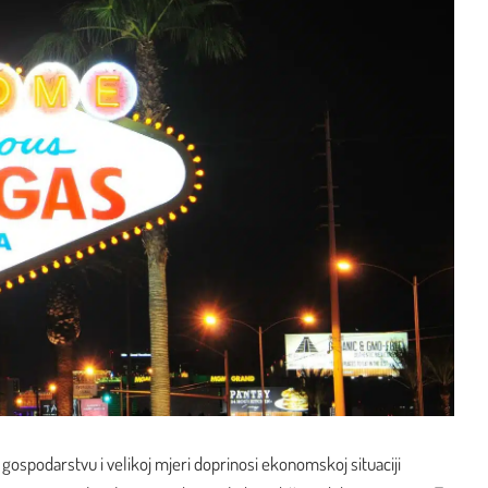
 gospodarstvu i velikoj mjeri doprinosi ekonomskoj situaciji