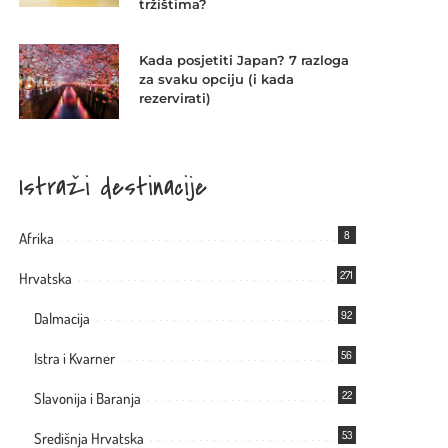
tržištima?
Kada posjetiti Japan? 7 razloga
za svaku opciju (i kada
rezervirati)
Istraži destinacije
8
Afrika
271
Hrvatska
92
Dalmacija
56
Istra i Kvarner
22
Slavonija i Baranja
53
Središnja Hrvatska