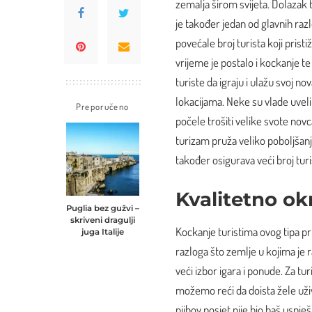
zemalja širom svijeta. Dolazak t
je također jedan od glavnih ra
povećale broj turista koji prist
vrijeme je postalo i kockanje t
turiste da igraju i ulažu svoj n
lokacijama
. Neke su vlade uvel
Preporučeno
počele trošiti velike svote novc
turizam pruža veliko poboljšan
također osigurava veći broj turis
Kvalitetno ok
Puglia bez gužvi –
skriveni dragulji
Kockanje turistima ovog tipa pru
juga Italije
razloga što zemlje u kojima je 
veći izbor igara i ponude. Za tur
možemo reći da doista žele uživat
njihov posjet nije bio baš uspj