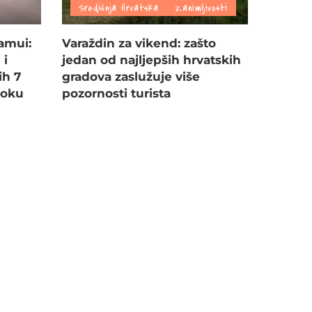
Središnja Hrvatska
Zanimljivosti
amui:
Varaždin za vikend: zašto
 i
jedan od najljepših hrvatskih
ih 7
gradova zaslužuje više
toku
pozornosti turista