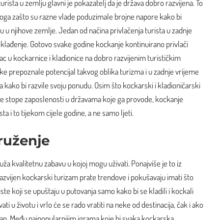
urista u zemlju glavni je pokazatelj da je država dobro razvijena. To
zloga zašto su razne vlade poduzimale brojne napore kako bi
ižu u njihove zemlje. Jedan od načina privlačenja turista u zadnje
e klađenje. Gotovo svake godine kockanje kontinuirano privlači
ovac u kockarnice i kladionice na
dobro razvijenim turističkim
ike prepoznale potencijal takvog oblika turizma i u zadnje vrijeme
a kako bi razvile svoju ponudu. Osim što kockarski i kladioničarski
je stope zaposlenosti u državama koje ga provode, kockanje
ta i to tijekom cijele godine, a ne samo ljeti.
ruženje
ža kvalitetnu zabavu u kojoj mogu uživati. Ponajviše je to iz
razvijen kockarski turizam prate trendove i pokušavaju imati što
iste koji se upuštaju u putovanja samo kako bi se kladili i kockali
i u životu i vrlo će se rado vratiti na neke od destinacija, čak i ako
ešan. Među najpopularnijim igrama koje bi svaka kockarska