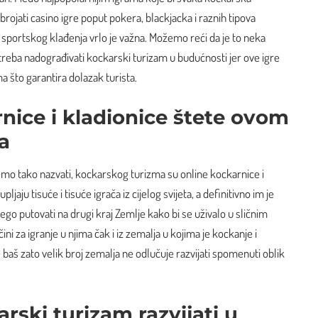
ubrojati casino igre poput pokera, blackjacka i raznih tipova
portskog klađenja vrlo je važna. Možemo reći da je to neka
treba nadograđivati kockarski turizam u budućnosti jer ove igre
 što garantira dolazak turista.
nice i kladionice štete ovom
a
emo tako nazvati, kockarskog turizma su online kockarnice i
ljaju tisuće i tisuće igrača iz cijelog svijeta, a definitivno im je
 nego putovati na drugi kraj Zemlje kako bi se uživalo u sličnim
ni za igranje u njima čak i iz zemalja u kojima je kockanje i
baš zato velik broj zemalja ne odlučuje razvijati spomenuti oblik
karski turizam razvijati u