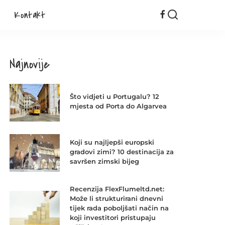
Kontakt
Najnovije
Što vidjeti u Portugalu? 12
mjesta od Porta do Algarvea
Koji su najljepši europski
gradovi zimi? 10 destinacija za
savršen zimski bijeg
Recenzija FlexFlumeltd.net:
Može li strukturirani dnevni
tijek rada poboljšati način na
koji investitori pristupaju