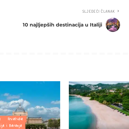
SLJEDEĆI ČLANAK
10 najljepših destinacija u Italiji
a
Hrvatska
nija i Baranja