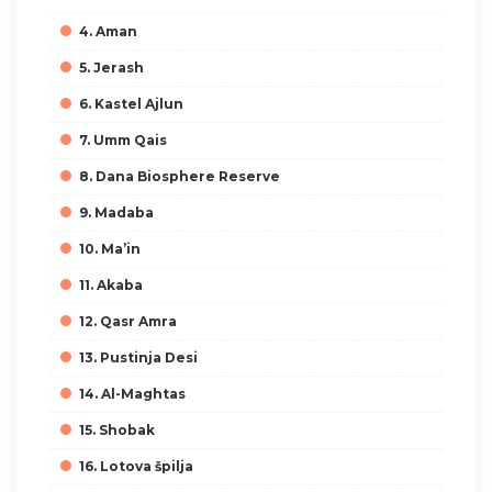
4. Aman
5. Jerash
6. Kastel Ajlun
7. Umm Qais
8. Dana Biosphere Reserve
9. Madaba
10. Ma’in
11. Akaba
12. Qasr Amra
13. Pustinja Desi
14. Al-Maghtas
15. Shobak
16. Lotova špilja