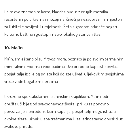
Osim ove znamenite karte, Madaba nudi niz drugih mozaika
raspršenih po crkvama i muzejima, čineći je nezaobilaznim mjestom
za ljubitelje povijesti i umjetnosti. Šetnja gradom otkrit će bogatu
kulturnu baštinu i gostoprimstvo lokalnog stanovništva.
10. Ma’in
Ma’in, smješteno blizu Mrtvog mora, poznato je po svojim termalnim
mineralnim izvorima i vodopadima. Ovo prirodno kupalište privlači
posjetitelje iz cijelog svijeta koji dolaze uživati u ljekovitim svojstvima
vruće vode bogate mineralima.
Okruženo spektakularnim planinskim krajolikom, Ma’in nudi
opuštajući bijeg od svakodnevnog života i priliku za ponovno
povezivanje s prirodom. Osim kupanja, posjetitelji mogu istražiti
okolne staze, uživati u spa tretmanima ili se jednostavno opustiti uz
zvukove prirode.