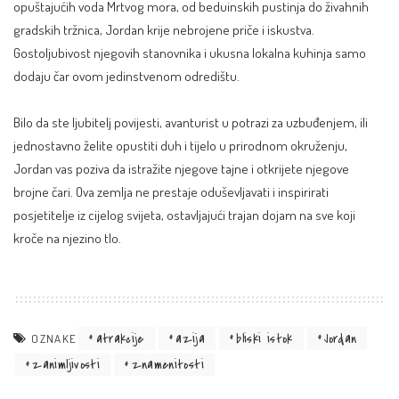
opuštajućih voda Mrtvog mora, od beduinskih pustinja do živahnih
gradskih tržnica, Jordan krije nebrojene priče i iskustva.
Gostoljubivost njegovih stanovnika i ukusna lokalna kuhinja samo
dodaju čar ovom jedinstvenom odredištu.
Bilo da ste ljubitelj povijesti, avanturist u potrazi za uzbuđenjem, ili
jednostavno želite opustiti duh i tijelo u prirodnom okruženju,
Jordan vas poziva da istražite njegove tajne i otkrijete njegove
brojne čari. Ova zemlja ne prestaje oduševljavati i inspirirati
posjetitelje iz cijelog svijeta, ostavljajući trajan dojam na sve koji
kroče na njezino tlo.
atrakcije
azija
bliski istok
Jordan
OZNAKE
zanimljivosti
znamenitosti