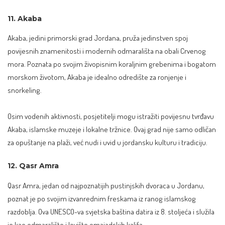
11. Akaba
Akaba, jedini primorski grad Jordana, pruža jedinstven spoj
povijesnih znamenitosti i modernih odmarališta na obali Crvenog
mora. Poznata po svojim živopisnim koraljnim grebenima i bogatom
morskom životom, Akaba je idealno odredište za ronjenje i
snorkeling.
Osim vodenih aktivnosti, posjetitelji mogu istražiti povijesnu tvrđavu
Akaba, islamske muzeje i lokalne tržnice. Ovaj grad nije samo odličan
za opuštanje na plaži, već nudi i uvid u jordansku kulturu i tradiciju.
12. Qasr Amra
Qasr Amra, jedan od najpoznatijih pustinjskih dvoraca u Jordanu,
poznat je po svojim izvanrednim freskama iz ranog islamskog
razdoblja. Ova UNESCO-va svjetska baština datira iz 8. stoljeća i služila
je kao odmaralište i lovište omajadskih kalifa.