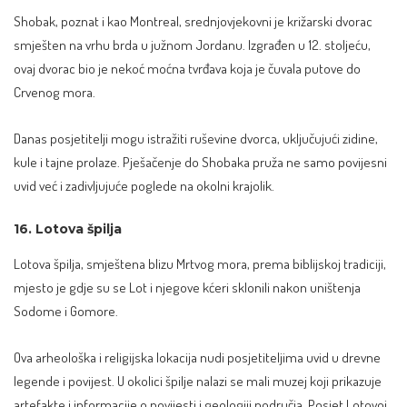
Shobak, poznat i kao Montreal, srednjovjekovni je križarski dvorac
smješten na vrhu brda u južnom Jordanu. Izgrađen u 12. stoljeću,
ovaj dvorac bio je nekoć moćna tvrđava koja je čuvala putove do
Crvenog mora.
Danas posjetitelji mogu istražiti ruševine dvorca, uključujući zidine,
kule i tajne prolaze. Pješačenje do Shobaka pruža ne samo povijesni
uvid već i zadivljujuće poglede na okolni krajolik.
16. Lotova špilja
Lotova špilja, smještena blizu Mrtvog mora, prema biblijskoj tradiciji,
mjesto je gdje su se Lot i njegove kćeri sklonili nakon uništenja
Sodome i Gomore.
Ova arheološka i religijska lokacija nudi posjetiteljima uvid u drevne
legende i povijest. U okolici špilje nalazi se mali muzej koji prikazuje
artefakte i informacije o povijesti i geologiji područja. Posjet Lotovoj