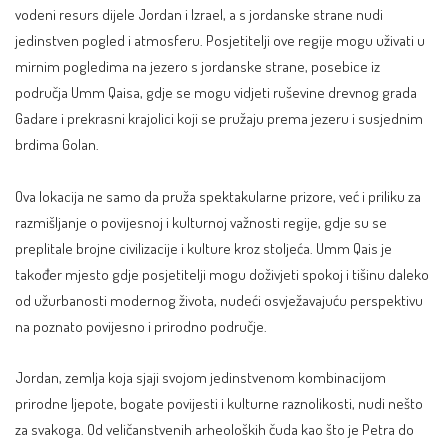
vodeni resurs dijele Jordan i Izrael, a s jordanske strane nudi
jedinstven pogled i atmosferu. Posjetitelji ove regije mogu uživati u
mirnim pogledima na jezero s jordanske strane, posebice iz
područja Umm Qaisa, gdje se mogu vidjeti ruševine drevnog grada
Gadare i prekrasni krajolici koji se pružaju prema jezeru i susjednim
brdima Golan.
Ova lokacija ne samo da pruža spektakularne prizore, već i priliku za
razmišljanje o povijesnoj i kulturnoj važnosti regije, gdje su se
preplitale brojne civilizacije i kulture kroz stoljeća. Umm Qais je
također mjesto gdje posjetitelji mogu doživjeti spokoj i tišinu daleko
od užurbanosti modernog života, nudeći osvježavajuću perspektivu
na poznato povijesno i prirodno područje.
Jordan, zemlja koja sjaji svojom jedinstvenom kombinacijom
prirodne ljepote, bogate povijesti i kulturne raznolikosti, nudi nešto
za svakoga. Od veličanstvenih arheoloških čuda kao što je Petra do