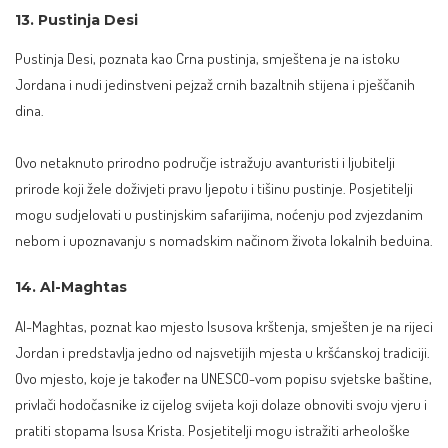
13. Pustinja Desi
Pustinja Desi, poznata kao Crna pustinja, smještena je na istoku
Jordana i nudi jedinstveni pejzaž crnih bazaltnih stijena i pješčanih
dina.
Ovo netaknuto prirodno područje istražuju avanturisti i ljubitelji
prirode koji žele doživjeti pravu ljepotu i tišinu pustinje. Posjetitelji
mogu sudjelovati u pustinjskim safarijima, noćenju pod zvjezdanim
nebom i upoznavanju s nomadskim načinom života lokalnih beduina.
14. Al-Maghtas
Al-Maghtas, poznat kao mjesto Isusova krštenja, smješten je na rijeci
Jordan i predstavlja jedno od najsvetijih mjesta u kršćanskoj tradiciji.
Ovo mjesto, koje je također na UNESCO-vom popisu svjetske baštine,
privlači hodočasnike iz cijelog svijeta koji dolaze obnoviti svoju vjeru i
pratiti stopama Isusa Krista. Posjetitelji mogu istražiti arheološke