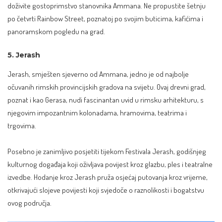
doživite gostoprimstvo stanovnika Ammana. Ne propustite šetnju
po četvrti Rainbow Street, poznatoj po svojim buticima, kafićima i
panoramskom pogledu na grad.
5. Jerash
Jerash, smješten sjeverno od Ammana, jedno je od najbolje
očuvanih rimskih provincijskih gradova na svijetu. Ovaj drevni grad,
poznat i kao Gerasa, nudi fascinantan uvid u rimsku arhitekturu, s
njegovim impozantnim kolonadama, hramovima, teatrima i
trgovima.
Posebno je zanimljivo posjetiti tijekom Festivala Jerash, godišnjeg
kulturnog događaja koji oživljava povijest kroz glazbu, ples i teatralne
izvedbe. Hodanje kroz Jerash pruža osjećaj putovanja kroz vrijeme,
otkrivajući slojeve povijesti koji svjedoče o raznolikosti i bogatstvu
ovog područja.