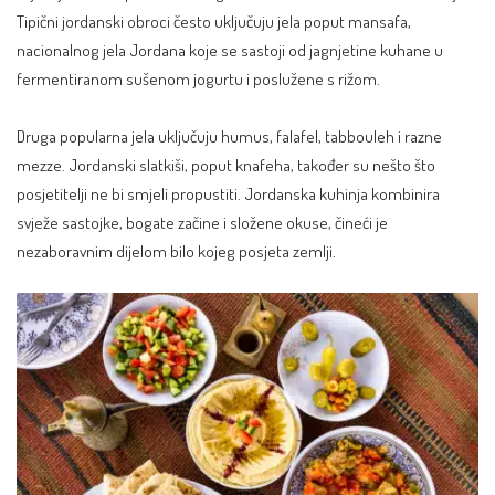
Tipični jordanski obroci često uključuju jela poput mansafa,
nacionalnog jela Jordana koje se sastoji od jagnjetine kuhane u
fermentiranom sušenom jogurtu i poslužene s rižom.
Druga popularna jela uključuju humus, falafel, tabbouleh i razne
mezze. Jordanski slatkiši, poput knafeha, također su nešto što
posjetitelji ne bi smjeli propustiti. Jordanska kuhinja kombinira
svježe sastojke, bogate začine i složene okuse, čineći je
nezaboravnim dijelom bilo kojeg posjeta zemlji.