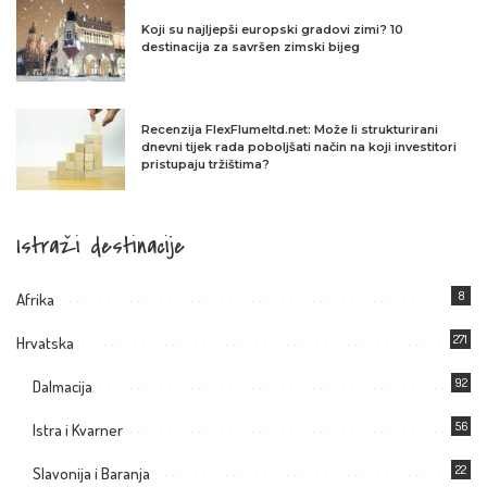
Koji su najljepši europski gradovi zimi? 10
destinacija za savršen zimski bijeg
Recenzija FlexFlumeltd.net: Može li strukturirani
dnevni tijek rada poboljšati način na koji investitori
pristupaju tržištima?
Istraži destinacije
8
Afrika
271
Hrvatska
92
Dalmacija
56
Istra i Kvarner
22
Slavonija i Baranja