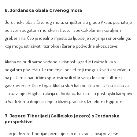
6. Jordanska obala Crvenog mora
Jordanska obala Crvenog mora, smještena u gradu Akabi, poznata je
po svom bogatom morskom životu i spektakularnim koraljnim
grebenima. Ovo je idealno mjesto za ljubitelje ronjenja i snorkelinga,
koji mogu istraživati raznolike i šarene podvodne ekosustave.
Akaba ne nudi samo vodene aktivnosti; grad je i važna luka s
bogatom poviješću. Uz ronjenje, posjetitelji mogu uživati u sunčanju
na plažama, nautičkim sportovima ili otkrivanju lokalne kulture i
gastronomije. Osim toga, Akaba služi kao odlična polazišna točka za
istraživanje drugih atrakcija u Jordanu, kao što su pustinjski kampovi
u Wadi Rumu ili pješačenje u blizini granice s Izraelom i Egiptom.
7. Jezero Tiberijad (Galilejsko jezero) s Jordanske
perspektive
Iako je Jezero Tiberijad poznatije kao dio Izraela, ovaj povijesni