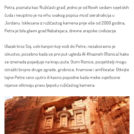
Petra, poznata kao ‘
Ružičasti grad
‘, jedno je od Novih sedam svjetskih
čuda i neupitno je na vrhu svakog popisa
must see
atrakcija u
Jordanu. Isklesana iz ružičastog kamena prije više od 2000 godina,
Petra je bila glavni grad Nabatejaca, drevne arapske civilizacije.
Ulazak kroz Siq, uski kanjon koji vodi do Petre, nezaboravno je
iskustvo, posebno kada se prvi put ugleda Al-Khazneh (Riznica) kako
se iznenada pojavljuje na kraju puta. Osim Riznice, posjetitelji mogu
istražiti brojne druge zgrade, grobnice, hramove i amfiteatar. Otkrijte
tajne Petre rano ujutro ili kasno popodne kada meke svjetlosne
nijanse otkrivaju pravu ljepotu ružičastog kamena.