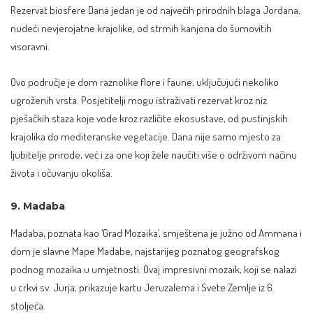
Rezervat biosfere Dana jedan je od najvećih prirodnih blaga Jordana,
nudeći nevjerojatne krajolike, od strmih kanjona do šumovitih
visoravni.
Ovo područje je dom raznolike flore i faune, uključujući nekoliko
ugroženih vrsta. Posjetitelji mogu istraživati rezervat kroz niz
pješačkih staza koje vode kroz različite ekosustave, od pustinjskih
krajolika do mediteranske vegetacije. Dana nije samo mjesto za
ljubitelje prirode, već i za one koji žele naučiti više o održivom načinu
života i očuvanju okoliša.
9. Madaba
Madaba, poznata kao ‘Grad Mozaika’, smještena je južno od Ammana i
dom je slavne Mape Madabe, najstarijeg poznatog geografskog
podnog mozaika u umjetnosti. Ovaj impresivni mozaik, koji se nalazi
u crkvi sv. Jurja, prikazuje kartu Jeruzalema i Svete Zemlje iz 6.
stoljeća.