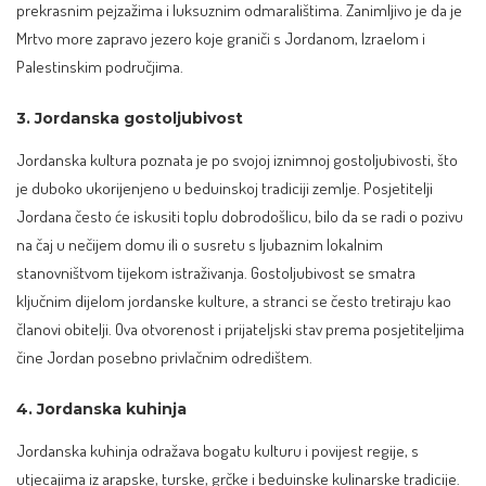
prekrasnim pejzažima i luksuznim odmaralištima. Zanimljivo je da je
Mrtvo more zapravo jezero koje graniči s Jordanom, Izraelom i
Palestinskim područjima.
3. Jordanska gostoljubivost
Jordanska kultura poznata je po svojoj iznimnoj gostoljubivosti, što
je duboko ukorijenjeno u beduinskoj tradiciji zemlje. Posjetitelji
Jordana često će iskusiti toplu dobrodošlicu, bilo da se radi o pozivu
na čaj u nečijem domu ili o susretu s ljubaznim lokalnim
stanovništvom tijekom istraživanja. Gostoljubivost se smatra
ključnim dijelom jordanske kulture, a stranci se često tretiraju kao
članovi obitelji. Ova otvorenost i prijateljski stav prema posjetiteljima
čine Jordan posebno privlačnim odredištem.
4. Jordanska kuhinja
Jordanska kuhinja odražava bogatu kulturu i povijest regije, s
utjecajima iz arapske, turske, grčke i beduinske kulinarske tradicije.