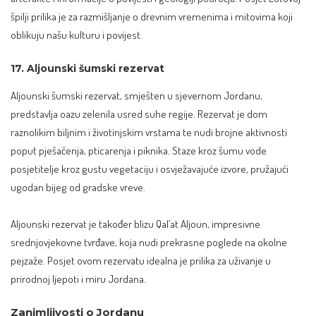
špilji prilika je za razmišljanje o drevnim vremenima i mitovima koji
oblikuju našu kulturu i povijest.
17. Aljounski šumski rezervat
Aljounski šumski rezervat, smješten u sjevernom Jordanu,
predstavlja oazu zelenila usred suhe regije. Rezervat je dom
raznolikim biljnim i životinjskim vrstama te nudi brojne aktivnosti
poput pješačenja, pticarenja i piknika. Staze kroz šumu vode
posjetitelje kroz gustu vegetaciju i osvježavajuće izvore, pružajući
ugodan bijeg od gradske vreve.
Aljounski rezervat je također blizu Qal’at Aljoun, impresivne
srednjovjekovne tvrđave, koja nudi prekrasne poglede na okolne
pejzaže. Posjet ovom rezervatu idealna je prilika za uživanje u
prirodnoj ljepoti i miru Jordana.
Zanimljivosti o Jordanu