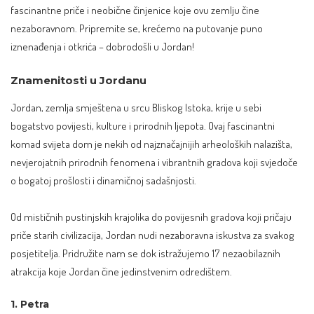
fascinantne priče i neobične činjenice koje ovu zemlju čine
nezaboravnom. Pripremite se, krećemo na putovanje puno
iznenađenja i otkrića – dobrodošli u Jordan!
Znamenitosti u Jordanu
Jordan, zemlja smještena u srcu Bliskog Istoka, krije u sebi
bogatstvo povijesti, kulture i prirodnih ljepota. Ovaj fascinantni
komad svijeta dom je nekih od najznačajnijih arheoloških nalazišta,
nevjerojatnih prirodnih fenomena i vibrantnih gradova koji svjedoče
o bogatoj prošlosti i dinamičnoj sadašnjosti.
Od mističnih pustinjskih krajolika do povijesnih gradova koji pričaju
priče starih civilizacija, Jordan nudi nezaboravna iskustva za svakog
posjetitelja. Pridružite nam se dok istražujemo 17 nezaobilaznih
atrakcija koje Jordan čine jedinstvenim odredištem.
1. Petra