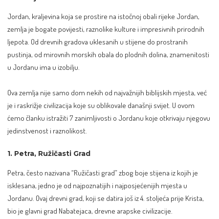
Jordan, kraljevina koja se prostire na istočnoj obali rijeke Jordan,
zemlja je bogate povijesti, raznolike kulture i impresivnih prirodnih
ljepota. Od drevnih gradova uklesanih u stijene do prostranih
pustinja, od mirovnih morskih obala do plodnih dolina, znamenitosti
u Jordanu ima u izobilju.
Ova zemlja nije samo dom nekih od najvažnijih biblijskih mjesta, već
je i raskrižje civilizacija koje su oblikovale današnji svijet. U ovom
ćemo članku istražiti 7 zanimljivosti o Jordanu koje otkrivaju njegovu
jedinstvenost i raznolikost.
1. Petra, Ružičasti Grad
Petra, često nazivana “Ružičasti grad” zbog boje stijena iz kojih je
isklesana, jedno je od najpoznatijih i najposjećenijih mjesta u
Jordanu. Ovaj drevni grad, koji se datira još iz 4. stoljeća prije Krista,
bio je glavni grad Nabatejaca, drevne arapske civilizacije.