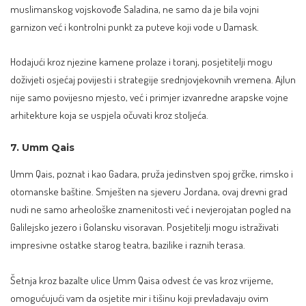
muslimanskog vojskovođe Saladina, ne samo da je bila vojni
garnizon već i kontrolni punkt za puteve koji vode u Damask.
Hodajući kroz njezine kamene prolaze i toranj, posjetitelji mogu
doživjeti osjećaj povijesti i strategije srednjovjekovnih vremena. Ajlun
nije samo povijesno mjesto, već i primjer izvanredne arapske vojne
arhitekture koja se uspjela očuvati kroz stoljeća.
7. Umm Qais
Umm Qais, poznat i kao Gadara, pruža jedinstven spoj grčke, rimsko i
otomanske baštine. Smješten na sjeveru Jordana, ovaj drevni grad
nudi ne samo arheološke znamenitosti već i nevjerojatan pogled na
Galilejsko jezero i Golansku visoravan. Posjetitelji mogu istraživati
impresivne ostatke starog teatra, bazilike i raznih terasa.
Šetnja kroz bazalte ulice Umm Qaisa odvest će vas kroz vrijeme,
omogućujući vam da osjetite mir i tišinu koji prevladavaju ovim