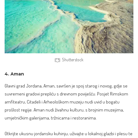
Shutterstock
4. Aman
Glavni grad Jordana, Aman, savršen je spoj starog i novog, gdje se
suvremeni gradovi prepliću s drevnom poviješću. Posjet Rimskom
amfiteatru, Citadeli i Arheološkom muzeju nudi uvid u bogatu
prošlost regije. Aman nudi živahnu kulturu, s brojnim muzejima,
umjetničkim galerijama, tržnicama i restoranima.
Otkrijte ukusnu jordansku kuhinju, uživajte u lokalnoj glazbi i plesu te