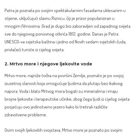
Petra je poznata po svojim spektakularnim fasadama uklesanim u
stijene, uključujući slavnu Riznicu, čiji je prizor populariziran u
mnogim filmovima. Grad je dugo bio zaboravljen od zapadnog svijeta
sve do njegovog ponovnog otkrića 1812. godine. Danas je Petra
UNESCO-va svjetska baština i jedno od Novih sedam svjetskih čuda,
privlačeći turiste iz cijelog svijeta.
2. Mrtvo more i njegove ljekovite vode
Mrtvo more, najniže točka na površini Zemlje, poznato je po svojoj
izuzetnoj slanosti koja omogućuje ljudima da plutaju bez ikakvog
napora. Voda i blato Mrtvog mora bogati su mineralima i imaju
brojne ljekovite i terapeutske učinke, zbog čega ljudi iz cijelog svijeta
posjećuju ovo jedinstveno jezero kako bi tretirali različite
zdravstvene probleme.
Osim svojih ljekovitih svojstava, Mrtvo more je poznato po svojim