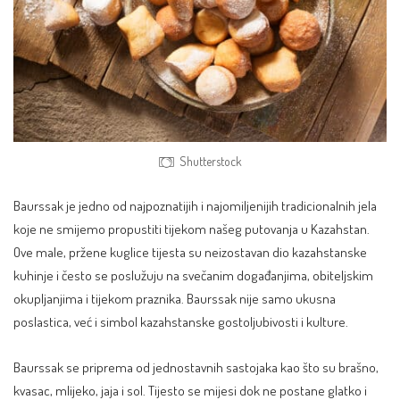
Shutterstock
Baurssak je jedno od najpoznatijih i najomiljenijih tradicionalnih jela
koje ne smijemo propustiti tijekom našeg putovanja u Kazahstan.
Ove male, pržene kuglice tijesta su neizostavan dio kazahstanske
kuhinje i često se poslužuju na svečanim događanjima, obiteljskim
okupljanjima i tijekom praznika. Baurssak nije samo ukusna
poslastica, već i simbol kazahstanske gostoljubivosti i kulture.
Baurssak se priprema od jednostavnih sastojaka kao što su brašno,
kvasac, mlijeko, jaja i sol. Tijesto se mijesi dok ne postane glatko i