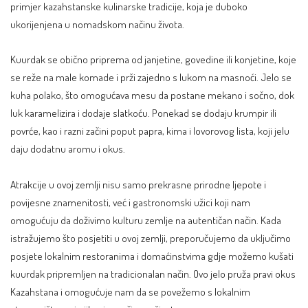
primjer kazahstanske kulinarske tradicije, koja je duboko
ukorijenjena u nomadskom načinu života.
Kuurdak se obično priprema od janjetine, govedine ili konjetine, koje
se reže na male komade i prži zajedno s lukom na masnoći. Jelo se
kuha polako, što omogućava mesu da postane mekano i sočno, dok
luk karamelizira i dodaje slatkoću. Ponekad se dodaju krumpir ili
povrće, kao i razni začini poput papra, kima i lovorovog lista, koji jelu
daju dodatnu aromu i okus.
Atrakcije u ovoj zemlji nisu samo prekrasne prirodne ljepote i
povijesne znamenitosti, već i gastronomski užici koji nam
omogućuju da doživimo kulturu zemlje na autentičan način. Kada
istražujemo što posjetiti u ovoj zemlji, preporučujemo da uključimo
posjete lokalnim restoranima i domaćinstvima gdje možemo kušati
kuurdak pripremljen na tradicionalan način. Ovo jelo pruža pravi okus
Kazahstana i omogućuje nam da se povežemo s lokalnim