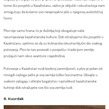
tome što posjetiti u Kazahstanu, važno je uključiti i iskustva koja nam
omogućuju da kušamo ovo nevjerojatno jelo u njegovoj autentičnoj
formi.
Plov nije samo hrana; to je doživljaj koji obogaćuje naše
razumijevanje kazahstanske kulture. Dok istražujemo što posjetiti u
Kazahstanu, sjetimo se da su kulinarska iskustva ključni dio svakog
putovanja. Plov će nas povezati s poviješću i tradicijom zemlje,
pružajući nam okus avanture i zajedništva.
Putovanje u Kazahstan nudi bezbroj zanimljivosti, a plov je jedan od
mnogih razloga zašto je ova zemlja toliko fascinantna. Uživajte u
svakom zalogaju i otkrijte bogatstvo i raznolikost kazahstanske
kuhinje dok istražujete sve što ova zemlja nudi.
8. Kuurdak