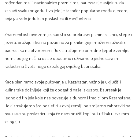
rođendanima ili nacionalnim praznicima, baurssak je uvijek tu da
zasladi svaku prigodu. Ovo jelo je također popularno među djecom,
koja ga rado jedu kao poslasticu ili međuobrok.
Znamenitosti ove zemlje, kao što su prekrasni planinski lanci, stepe i
jezera, pružaju idealnu pozadinu za piknike gdje možemo uživati u
baurssaku na otvorenom. Dok istražujemo prirodne ljepote zemlje,
nema boljeg načina da se opustimo i uživamo u jednostavnim
radostima života nego uz zalogaj svježeg baurssaka.
Kada planiramo svoje putovanje u Kazahstan, važno je uključiti i
kulinarske doživljaje koji će obogatiti naše iskustvo. Baurssak je
jedno od tih jela koje nas povezuje s duhom i tradicijom Kazahstana.
Dok istražujemo što posjetiti u ovoj zemlji, ne smijemo zaboraviti na
ovu ukusnu poslasticu koja će nam pružiti toplinu i užitak u svakom
zalogaju.