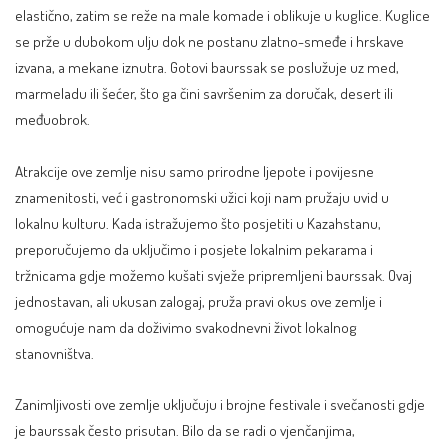
elastično, zatim se reže na male komade i oblikuje u kuglice. Kuglice
se prže u dubokom ulju dok ne postanu zlatno-smeđe i hrskave
izvana, a mekane iznutra. Gotovi baurssak se poslužuje uz med,
marmeladu ili šećer, što ga čini savršenim za doručak, desert ili
međuobrok.
Atrakcije ove zemlje nisu samo prirodne ljepote i povijesne
znamenitosti, već i gastronomski užici koji nam pružaju uvid u
lokalnu kulturu. Kada istražujemo što posjetiti u Kazahstanu,
preporučujemo da uključimo i posjete lokalnim pekarama i
tržnicama gdje možemo kušati svježe pripremljeni baurssak. Ovaj
jednostavan, ali ukusan zalogaj, pruža pravi okus ove zemlje i
omogućuje nam da doživimo svakodnevni život lokalnog
stanovništva.
Zanimljivosti ove zemlje uključuju i brojne festivale i svečanosti gdje
je baurssak često prisutan. Bilo da se radi o vjenčanjima,