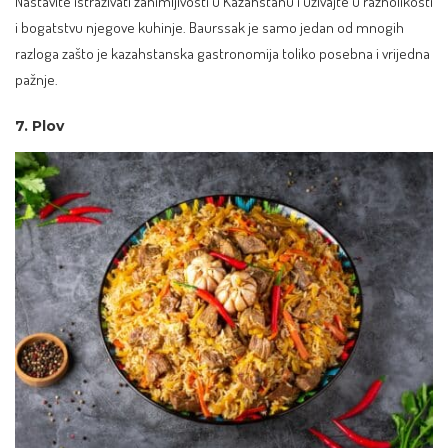
Nastavite istraživati zanimljivosti u Kazahstanu i uživajte u raznolikosti
i bogatstvu njegove kuhinje. Baurssak je samo jedan od mnogih
razloga zašto je kazahstanska gastronomija toliko posebna i vrijedna
pažnje.
7. Plov