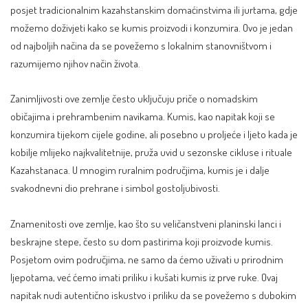
posjet tradicionalnim kazahstanskim domaćinstvima ili jurtama, gdje
možemo doživjeti kako se kumis proizvodi i konzumira. Ovo je jedan
od najboljih načina da se povežemo s lokalnim stanovništvom i
razumijemo njihov način života.
Zanimljivosti ove zemlje često uključuju priče o nomadskim
običajima i prehrambenim navikama. Kumis, kao napitak koji se
konzumira tijekom cijele godine, ali posebno u proljeće i ljeto kada je
kobilje mlijeko najkvalitetnije, pruža uvid u sezonske cikluse i rituale
Kazahstanaca. U mnogim ruralnim područjima, kumis je i dalje
svakodnevni dio prehrane i simbol gostoljubivosti.
Znamenitosti ove zemlje, kao što su veličanstveni planinski lanci i
beskrajne stepe, često su dom pastirima koji proizvode kumis.
Posjetom ovim područjima, ne samo da ćemo uživati u prirodnim
ljepotama, već ćemo imati priliku i kušati kumis iz prve ruke. Ovaj
napitak nudi autentično iskustvo i priliku da se povežemo s
dubokim