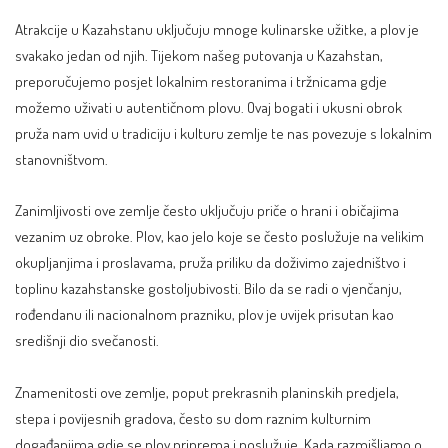
Atrakcije u Kazahstanu uključuju mnoge kulinarske užitke, a plov je
svakako jedan od njih. Tijekom našeg putovanja u Kazahstan,
preporučujemo posjet lokalnim restoranima i tržnicama gdje
možemo uživati u autentičnom plovu. Ovaj bogati i ukusni obrok
pruža nam uvid u tradiciju i kulturu zemlje te nas povezuje s lokalnim
stanovništvom.
Zanimljivosti ove zemlje često uključuju priče o hrani i običajima
vezanim uz obroke. Plov, kao jelo koje se često poslužuje na velikim
okupljanjima i proslavama, pruža priliku da doživimo zajedništvo i
toplinu kazahstanske gostoljubivosti. Bilo da se radi o vjenčanju,
rođendanu ili nacionalnom prazniku, plov je uvijek prisutan kao
središnji dio svečanosti.
Znamenitosti ove zemlje, poput prekrasnih planinskih predjela,
stepa i povijesnih gradova, često su dom raznim kulturnim
događanjima gdje se plov priprema i poslužuje. Kada razmišljamo o