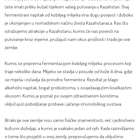
ćete imati priliku kušati tijekom vašeg putovanja u Kazahstan. Ovaj
fermentirani napitak od kobiljeg mlijeka ima dugu povijest i duboko
je ukorijenjen u nomadskom načinu života Kazahstanaca. Kao što
istražujemo atrakcije u Kazahstanu, kumis će nas povesti na
putovanje kroz vrijeme, pružajući nam okus prošlosti i tradicije ove
zemlje.
Kumis se priprema fermentacijom kobiljeg mlijeka, procesom koji
traje nekoliko dana. Mlijeko se stavlja u posude od kože ili drva, gdje
se miješa i ostavlja da prirodno fermentira. Rezultat je blago
alkoholni napitak, bogat probioticima, s osvježavajućim kiselkastim
okusom. Kumis je poznat po svojim zdravstvenim koristima,
uključujući poboljšanje probave i jačanje imunološkog sustava.
Atrakcije ove zemlje nisu samo fizičke znamenitosti, već i jedinstveni
kulturni doživljaji, a kumis je svakako jedan od njih. Kada razmišljamo
o tome što posjetiti u ovoj zemlji, preporučujemo da uključimo