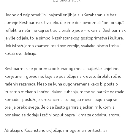
Jedno od najpoznatijih i najomiljenijih jela u Kazahstanu je bez
sumnje Beshbarmak. Ovo jelo, čije ime doslovno znači “pet prstiju”,
reflektira način na koji se tradicionalno jede – rukama. Beshbarmak
je više od jela; to je simbol kazahstanskog gostoprimstva i kulture.
Dok istražujemo znamenitosti ove zemlje, svakako bismo trebali
kušati ovu deliciju.
Beshbarmak se priprema od kuhanog mesa, najčešće janjetine,
konjetine ili govedine, koje se poslužuje na krevetu širokih, ručno
rađenih rezanaca. Meso se kuha dugo vremena kako bi postalo
izuzetno mekano i sočno. Nakon kuhanja, meso se nareže na male
komade i poslužuje s rezancima, uz bogati mesni bujon koji se
prelije preko svega. Jelo se često garnira sjeckanim lukom, a
ponekad se dodaju i začini poput papra i kima za dodatnu aromu.
Atrakcije u Kazahstanu uključuju mnoge znamenitosti, ali