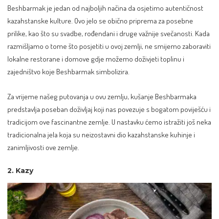
Beshbarmak je jedan od najboljih načina da osjetimo autentičnost
kazahstanske kulture. Ovo jelo se obično priprema za posebne
prilike, kao što su svadbe, rođendani i druge važnije svečanosti. Kada
razmišljamo o tome što posjetiti u ovoj zemlji, ne smijemo zaboraviti
lokalne restorane i domove gdje možemo doživjeti toplinu i
zajedništvo koje Beshbarmak simbolizira.
Za vrijeme našeg putovanja u ovu zemlju, kušanje Beshbarmaka
predstavlja poseban doživljaj koji nas povezuje s bogatom poviješću i
tradicijom ove fascinantne zemlje. U nastavku ćemo istražiti još neka
tradicionalna jela koja su neizostavni dio kazahstanske kuhinje i
zanimljivosti ove zemlje.
2. Kazy