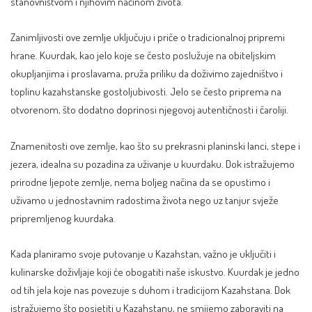
stanovništvom i njihovim načinom života.
Zanimljivosti ove zemlje uključuju i priče o tradicionalnoj pripremi
hrane. Kuurdak, kao jelo koje se često poslužuje na obiteljskim
okupljanjima i proslavama, pruža priliku da doživimo zajedništvo i
toplinu kazahstanske gostoljubivosti. Jelo se često priprema na
otvorenom, što dodatno doprinosi njegovoj autentičnosti i čaroliji.
Znamenitosti ove zemlje, kao što su prekrasni planinski lanci, stepe i
jezera, idealna su pozadina za uživanje u kuurdaku. Dok istražujemo
prirodne ljepote zemlje, nema boljeg načina da se opustimo i
uživamo u jednostavnim radostima života nego uz tanjur svježe
pripremljenog kuurdaka.
Kada planiramo svoje putovanje u Kazahstan, važno je uključiti i
kulinarske doživljaje koji će obogatiti naše iskustvo. Kuurdak je jedno
od tih jela koje nas povezuje s duhom i tradicijom Kazahstana. Dok
istražujemo što posjetiti u Kazahstanu, ne smijemo zaboraviti na