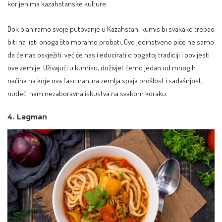
korijenima kazahstanske kulture
.
Dok planiramo svoje putovanje u Kazahstan, kumis bi svakako trebao
biti na listi onoga što moramo probati. Ovo jedinstveno piće ne samo
da će nas osvježiti, već će nas i educirati o bogatoj tradiciji i povijesti
ove zemlje. Uživajući u kumisu, doživjet ćemo jedan od mnogih
načina na koje ova fascinantna zemlja spaja prošlost i sadašnjost,
nudeći nam nezaboravna iskustva na svakom koraku.
4. Lagman