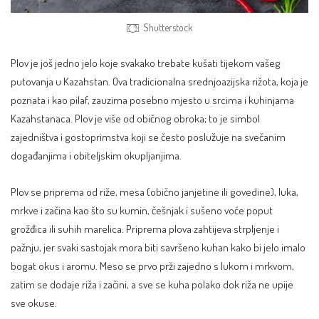
Shutterstock
Plov je još jedno jelo koje svakako trebate kušati tijekom vašeg
putovanja u Kazahstan. Ova tradicionalna srednjoazijska rižota, koja je
poznata i kao pilaf, zauzima posebno mjesto u srcima i kuhinjama
Kazahstanaca. Plov je više od običnog obroka; to je simbol
zajedništva i gostoprimstva koji se često poslužuje na svečanim
događanjima i obiteljskim okupljanjima.
Plov se priprema od riže, mesa (obično janjetine ili govedine), luka,
mrkve i začina kao što su kumin, češnjak i sušeno voće poput
grožđica ili suhih marelica. Priprema plova zahtijeva strpljenje i
pažnju, jer svaki sastojak mora biti savršeno kuhan kako bi jelo imalo
bogat okus i aromu. Meso se prvo prži zajedno s lukom i mrkvom,
zatim se dodaje riža i začini, a sve se kuha polako dok riža ne upije
sve okuse.