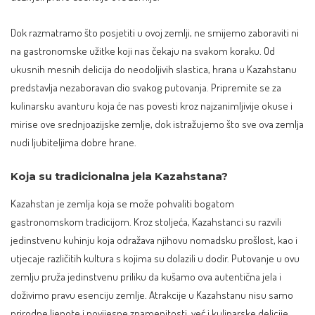
Dok razmatramo što posjetiti u ovoj zemlji, ne smijemo zaboraviti ni
na gastronomske užitke koji nas čekaju na svakom koraku. Od
ukusnih mesnih delicija do neodoljivih slastica, hrana u Kazahstanu
predstavlja nezaboravan dio svakog putovanja. Pripremite se za
kulinarsku avanturu koja će nas povesti kroz najzanimljivije okuse i
mirise ove srednjoazijske zemlje, dok istražujemo što sve ova zemlja
nudi ljubiteljima dobre hrane.
Koja su tradicionalna jela Kazahstana?
Kazahstan je zemlja koja se može pohvaliti bogatom
gastronomskom tradicijom. Kroz stoljeća, Kazahstanci su razvili
jedinstvenu kuhinju koja odražava njihovu nomadsku prošlost, kao i
utjecaje različitih kultura s kojima su dolazili u dodir. Putovanje u ovu
zemlju pruža jedinstvenu priliku da kušamo ova autentična jela i
doživimo pravu esenciju zemlje. Atrakcije u Kazahstanu nisu samo
prirodne ljepote i povijesne znamenitosti, već i kulinarske delicije