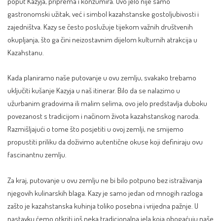
poput Kazyja, priprema i konzumira. Ovo jelo nije samo
gastronomski užitak, već i simbol kazahstanske gostoljubivosti i
zajedništva. Kazy se često poslužuje tijekom važnih društvenih
okupljanja, što ga čini neizostavnim dijelom kulturnih atrakcija u
Kazahstanu.
Kada planiramo naše putovanje u ovu zemlju, svakako trebamo
uključiti kušanje Kazyja u naš itinerar. Bilo da se nalazimo u
užurbanim gradovima ili malim selima, ovo jelo predstavlja duboku
povezanost s tradicijom i načinom života kazahstanskog naroda.
Razmišljajući o tome što posjetiti u ovoj zemlji, ne smijemo
propustiti priliku da doživimo autentične okuse koji definiraju ovu
fascinantnu zemlju.
Za kraj, putovanje u ovu zemlju ne bi bilo potpuno bez istraživanja
njegovih kulinarskih blaga. Kazy je samo jedan od mnogih razloga
zašto je kazahstanska kuhinja toliko posebna i vrijedna pažnje. U
nastavku ćemo otkriti još neka tradicionalna jela koja obogaćuju naše