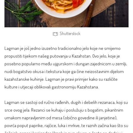
Shutterstock
Lagman je još jedno izuzetno tradicionalno jelo koje ne smijemo
propustiti tijekom našeg putovanja u Kazahstan. Ovo jelo, koje je
posebno popularno među ujgurskom i dungan zajednicom u zemlji,
nudi bogatstvo okusa i tekstura koje ga čine neizostavnim dijelom
kazahstanske kuhinje. Lagman je pravi primjer kako su različite
kulture i utjecaji oblikovali gastronomiju Kazahstana.
Lagman se sastoji od ručno rađenih, dugih i debelih rezanaca, koji su
srce ovog jela. Rezanci se kuhaju i poslužuju s bogatim, pikantnim
umakom napravljenim od mesa (obično govedine ili janjetine),
povrća poput paprike, rajčice, luka i mrkve, te raznih začina kao što su
češnjak, papar i korijander. Umak je pun okusa, a često se dodaju i