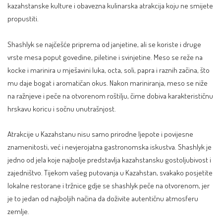
kazahstanske kulture i obavezna kulinarska atrakcija koju ne smijete
propustiti.
Shashlyk se najčešće priprema od janjetine, ali se koriste i druge
vrste mesa poput govedine, piletine i svinjetine. Meso se reže na
kocke i marinira u mješavini luka, octa, soli, papra i raznih začina, što
mu daje bogat i aromatičan okus. Nakon mariniranja, meso se niže
na ražnjeve i peče na otvorenom roštilju, čime dobiva karakterističnu
hrskavu koricu i sočnu unutrašnjost.
Atrakcije u Kazahstanu nisu samo prirodne ljepote i povijesne
znamenitosti, već i nevjerojatna gastronomska iskustva. Shashlyk je
jedno od jela koje najbolje predstavlja kazahstansku gostoljubivost i
zajedništvo. Tijekom vašeg putovanja u Kazahstan, svakako posjetite
lokalne restorane i tržnice gdje se shashlyk peče na otvorenom, jer
je to jedan od najboljih načina da doživite autentičnu atmosferu
zemlje.