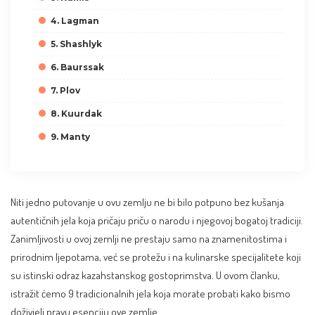
4. Lagman
5. Shashlyk
6. Baurssak
7. Plov
8. Kuurdak
9. Manty
Niti jedno putovanje u ovu zemlju ne bi bilo potpuno bez kušanja
autentičnih jela koja pričaju priču o narodu i njegovoj bogatoj tradiciji.
Zanimljivosti u ovoj zemlji ne prestaju samo na znamenitostima i
prirodnim ljepotama, već se protežu i na kulinarske specijalitete koji
su istinski odraz kazahstanskog gostoprimstva. U ovom članku,
istražit ćemo 9 tradicionalnih jela koja morate probati kako bismo
doživjeli pravu esenciju ove zemlje.