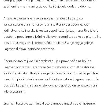
začinjeni fermentirani proizvodi koji daju jelu dodatnu dubinu.
Atrakcije ove zemlje nisu samo znamenitosti kao što su
veličanstvene planine i drevne arhitektonske građevine, već i
jedinstvena kulinarska iskustva poput kušanja Lagmana. Ovo jelo je
posebno popularno u južnim dijelovima zemlje, pa ako se pitamo što
posjetiti u ovoj zemlji, preporučujemo istraživanje regija gdje je
Lagman dio svakodnevne prehrane.
Jedna od zanimljivosti u Kazahstanu je upravo način na koji se
Lagman priprema. Rezanci se često razvlače ručno, što zahtijeva
vještinu i iskustvo. Ovaj proces je fascinantan za promatranje i daje
nam dublji uvid u kulinarske tradicije Kazahstana. Lagman se može
poslužiti kao juha ili glavno jelo, ovisno o gustoći umaka, što ga čini
vrlo svestranim.
Znamenitosti ove zemlje uključuju mnoga mjesta gdje možemo