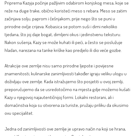
Priprema Kazyja počinje pažljivim odabirom konjskog mesa, koje se
reže na duge trake, obično koristeći meso s rebara. Meso se zatim
začinjava solju, paprom i češnjakom, prije nego što se puni u
prirodne ovčje crijeva. Kobasica se potom suši i dimi nekoliko
tjedana, što joj daje bogat, dimljeni okus i jedinstvenu teksturu.
Nakon sušenja, Kazy se može kuhati ili peći, a često se poslužuje
hladan, narezana na tanke kriške kao predjelo ili dio veće gozbe.
Atrakcije ove zemlje nisu samo prirodne ljepote i povijesne
znamenitosti; kulinarske zanimljivosti također igraju veliku ulogu u
doživljaju ove zemlje. Kada istražujemo što posjetiti u ovoj zemlji,
preporučujemo da se usredotočimo na mjesta gdje možemo kušati
Kazy u njegovoj najautentičnijoj formi. Lokalni restorani, ali i
domaćinstva koja su otvorena za turiste, pružaju priliku da okusimo
ovu specijalitet.
Jedna od zanimljivosti ove zemlje je upravo način na koji se hrana,