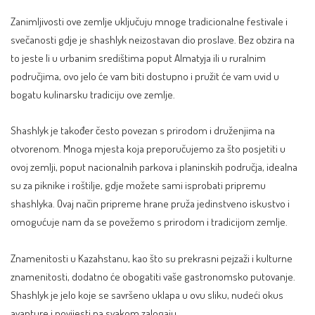
Zanimljivosti ove zemlje uključuju mnoge tradicionalne festivale i
svečanosti gdje je shashlyk neizostavan dio proslave. Bez obzira na
to jeste li u urbanim središtima poput Almatyja ili u ruralnim
područjima, ovo jelo će vam biti dostupno i pružit će vam uvid u
bogatu kulinarsku tradiciju ove zemlje.
Shashlyk je također često povezan s prirodom i druženjima na
otvorenom. Mnoga mjesta koja preporučujemo za što posjetiti u
ovoj zemlji, poput nacionalnih parkova i planinskih područja, idealna
su za piknike i roštilje, gdje možete sami isprobati pripremu
shashlyka. Ovaj način pripreme hrane pruža jedinstveno iskustvo i
omogućuje nam da se povežemo s prirodom i tradicijom zemlje.
Znamenitosti u Kazahstanu, kao što su prekrasni pejzaži i kulturne
znamenitosti, dodatno će obogatiti vaše gastronomsko putovanje.
Shashlyk je jelo koje se savršeno uklapa u ovu sliku, nudeći okus
avanture i povijesti na svakom zalogaju.