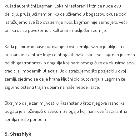
kušati autentični Lagman. Lokalni restorani i tržnice nude ovu
deliciju, pružajući nam priliku da uživamo u bogatstvu okusa dok
istražujemo sve što ova zemlja nudi. Lagman nije samo jelo, već i
prilika da se povežemo s kulturnim nasljeđem zemlje.
Kada planiramo naše putovanje u ovu zemlju, važno je uključiti i
kulinarske avanture koje će obogatiti naše iskustvo. Lagman je jedan
od tih gastronomskih dragulja koji nam omogućuje da okusimo spoj
tradicija i modernih utjecaja. Dok istražujemo što posjetiti u ovoj
zemlji, sjetimo se da je hrana ključni dio putovanja, a Lagman će
sigurno ostaviti trajan dojam na naše nepce i srce.
Otkrijmo dalje zanimljivosti u Kazahstanu kroz njegova raznolika i
bogata jela, uživajući u svakom zalogaju koji nam ova fascinantna
zemlja može ponuditi.
5. Shashlyk