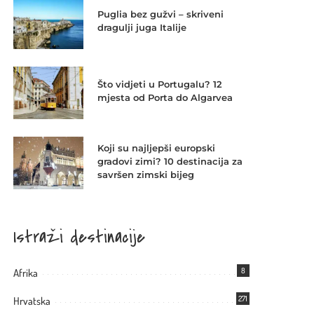
Puglia bez gužvi – skriveni
dragulji juga Italije
Što vidjeti u Portugalu? 12
mjesta od Porta do Algarvea
Koji su najljepši europski
gradovi zimi? 10 destinacija za
savršen zimski bijeg
Istraži destinacije
8
Afrika
271
Hrvatska