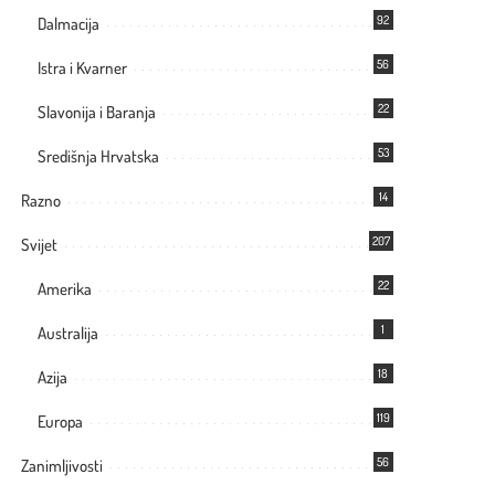
92
Dalmacija
56
Istra i Kvarner
22
Slavonija i Baranja
53
Središnja Hrvatska
14
Razno
207
Svijet
22
Amerika
1
Australija
18
Azija
119
Europa
56
Zanimljivosti