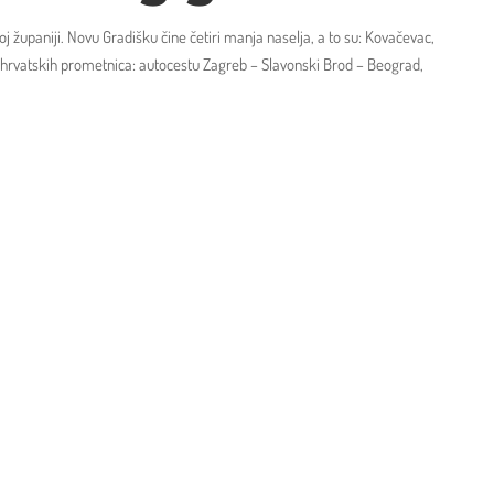
j županiji. Novu Gradišku čine četiri manja naselja, a to su: Kovačevac,
h hrvatskih prometnica: autocestu Zagreb – Slavonski Brod – Beograd,