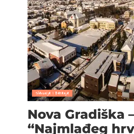
Slavonija i Baranja
Nova Gradiška 
“Najmlađeg hrv