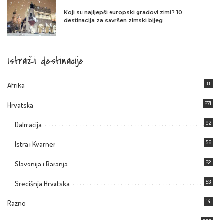
Koji su najljepši europski gradovi zimi? 10
destinacija za savršen zimski bijeg
Istraži destinacije
8
Afrika
271
Hrvatska
92
Dalmacija
56
Istra i Kvarner
22
Slavonija i Baranja
53
Središnja Hrvatska
14
Razno