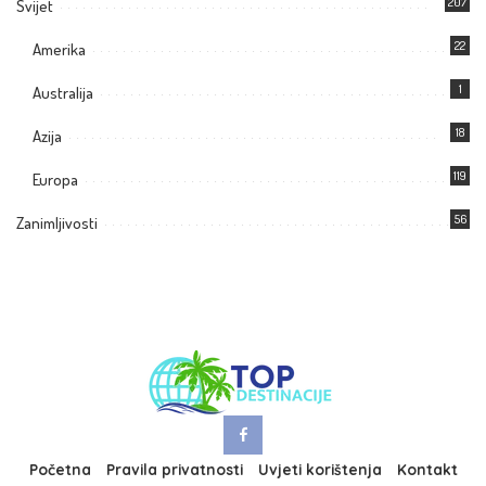
207
Svijet
22
Amerika
1
Australija
18
Azija
119
Europa
56
Zanimljivosti
Početna
Pravila privatnosti
Uvjeti korištenja
Kontakt