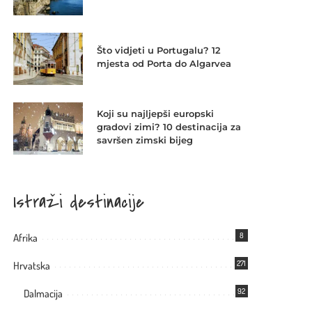
Što vidjeti u Portugalu? 12
mjesta od Porta do Algarvea
Koji su najljepši europski
gradovi zimi? 10 destinacija za
savršen zimski bijeg
Istraži destinacije
8
Afrika
271
Hrvatska
92
Dalmacija