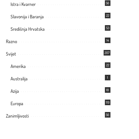
56
Istra i Kvarner
22
Slavonija i Baranja
53
Središnja Hrvatska
14
Razno
207
Svijet
22
Amerika
1
Australija
18
Azija
119
Europa
56
Zanimljivosti