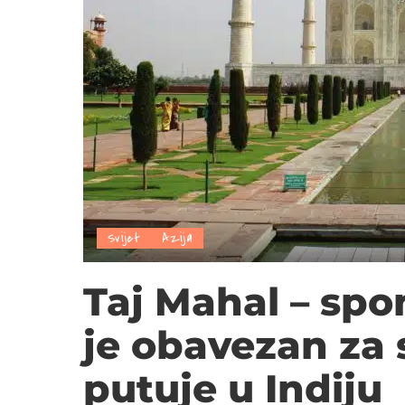
Svijet
Azija
Taj Mahal – spo
je obavezan za
putuje u Indiju