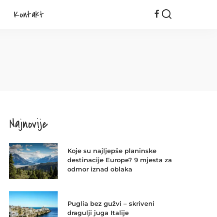
Kontakt
Najnovije
Koje su najljepše planinske
destinacije Europe? 9 mjesta za
odmor iznad oblaka
Puglia bez gužvi – skriveni
dragulji juga Italije